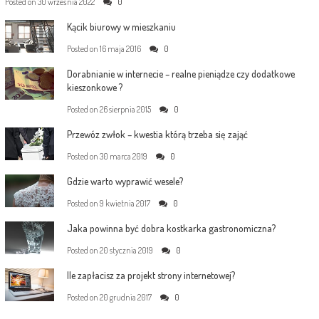
Posted on
30 września 2022
0
Kącik biurowy w mieszkaniu
Posted on
16 maja 2016
0
Dorabnianie w internecie – realne pieniądze czy dodatkowe
kieszonkowe ?
Posted on
26 sierpnia 2015
0
Przewóz zwłok – kwestia którą trzeba się zająć
Posted on
30 marca 2019
0
Gdzie warto wyprawić wesele?
Posted on
9 kwietnia 2017
0
Jaka powinna być dobra kostkarka gastronomiczna?
Posted on
20 stycznia 2019
0
Ile zapłacisz za projekt strony internetowej?
Posted on
20 grudnia 2017
0