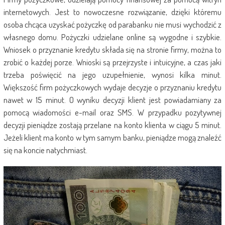
internetowych. Jest to nowoczesne rozwiązanie, dzięki któremu
osoba chcąca uzyskać pożyczkę od parabanku nie musi wychodzić z
własnego domu. Pożyczki udzielane online są wygodne i szybkie.
Wniosek o przyznanie kredytu składa się na stronie firmy, można to
zrobić o każdej porze. Wnioski są przejrzyste i intuicyjne, a czas jaki
trzeba poświęcić na jego uzupełnienie, wynosi kilka minut.
Większość firm pożyczkowych wydaje decyzje o przyznaniu kredytu
nawet w 15 minut. O wyniku decyzji klient jest powiadamiany za
pomocą wiadomości e-mail oraz SMS. W przypadku pozytywnej
decyzji pieniądze zostają przelane na konto klienta w ciągu 5 minut.
Jeżeli klient ma konto w tym samym banku, pieniądze mogą znaleźć
się na koncie natychmiast.