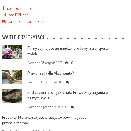
Facebook
0
Fans
Post
132
Post
Comment
1
Comments
WARTO PRZECZYTAĆ!
Firmy zajmujące się międzynarodowym transportem
zwłok
Posted on
28 sierpnia 2017
0
Prawo jazdy dla Absolwenta?
Posted on
13 listopada 2015
0
Zastanawiając się jak działa Prawo Przyciagania w
naszym życiu.
Posted on
5 października 2019
0
Produkty, które warto jeść w ciąży. Co powinna jadać
przyszła mama?