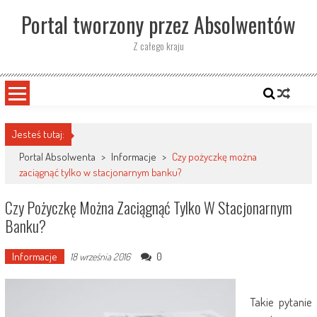
Skip
Portal tworzony przez Absolwentów
to
content
Z całego kraju
Jesteś tutaj:
Portal Absolwenta
>
Informacje
>
Czy pożyczkę można
zaciągnąć tylko w stacjonarnym banku?
Czy Pożyczkę Można Zaciągnąć Tylko W Stacjonarnym
Banku?
Informacje
0
18 września 2016
Takie pytanie