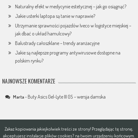
Naturalny efekt w medycynie estetycznej – jak go osiągnąć?
Jakie usterki laptopa są tanie w naprawie?
Utrzymanie sprawności pojazdów Iveco w logistyce miejskiej –
jak dbać o układ hamulcowy?
Balustrady całoszklane – trendy aranżacyjne
Jakie są najlepsze programy antywirusowe dostępne na
polskim rynku?
NAJNOWSZE KOMENTARZE
-
Buty Asics Gel-Lyte III GS – wersja damska
Marta
Zakaz kopiowania jakiejkolwiek treści ze strony! Przeglądając tę stronę,
akceptujesz instalacje plików
cookies?
na twoim urządzeniu końcowym.