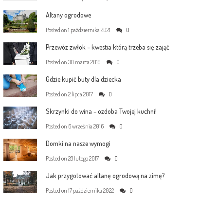
Altany ogrodowe
Posted on
1 października 2021
0
Przewóz zwłok – kwestia którą trzeba się zająć
Posted on
30 marca 2019
0
Gdzie kupić buty dla dziecka
Posted on
2 lipca 2017
0
Skrzynki do wina – ozdoba Twojej kuchni!
Posted on
6 września 2016
0
Domki na nasze wymogi
Posted on
28 lutego 2017
0
Jak przygotować altanę ogrodową na zimę?
Posted on
17 października 2022
0