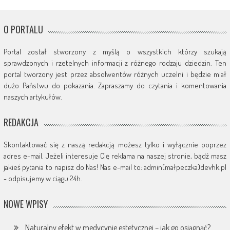
O PORTALU
Portal został stworzony z myślą o wszystkich którzy szukają
sprawdzonych i rzetelnych informacji z różnego rodzaju dziedzin. Ten
portal tworzony jest przez absolwentów różnych uczelni i będzie miał
dużo Państwu do pokazania. Zapraszamy do czytania i komentowania
naszych artykułów.
REDAKCJA
Skontaktować się z naszą redakcją możesz tylko i wyłącznie poprzez
adres e-mail. Jeżeli interesuje Cię reklama na naszej stronie, bądź masz
jakieś pytania to napisz do Nas! Nas e-mail to: admin(małpeczka)devhk.pl
- odpisujemy w ciągu 24h.
NOWE WPISY
Naturalny efekt w medycynie estetycznej – jak go osiągnąć?