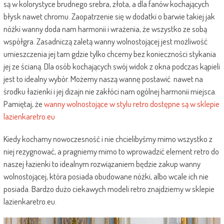
są w kolorystyce brudnego srebra, złota, a dla fanów kochających
błysk nawet chromu. Zaopatrzenie się w dodatki o barwie takiej jak
nóżki wanny doda nam harmonii i wrażenia, że wszystko ze sobą
współgra. Zasadniczą zaletą wanny wolnostojącej jest możliwość
umieszczenia jej tam gdzie tylko chcemy bez konieczności stykania
jej ze ścianą. Dla osób kochających swój widok z okna podczas kąpieli
jest to idealny wybór. Możemy naszą wannę postawić nawet na
środku łazienki i jej dizajn nie zakłóci nam ogólnej harmonii miejsca.
Pamiętaj, że
wanny wolnostojące w stylu retro dostępne są w sklepie
lazienkaretro.eu
Kiedy kochamy nowoczesność i nie chcielibyśmy mimo wszystko z
niej rezygnować, a pragniemy mimo to wprowadzić element retro do
naszej łazienki to idealnym rozwiązaniem będzie zakup wanny
wolnostojącej, która posiada obudowane nóżki, albo wcale ich nie
posiada. Bardzo dużo ciekawych modeli retro znajdziemy w sklepie
lazienkaretro.eu.