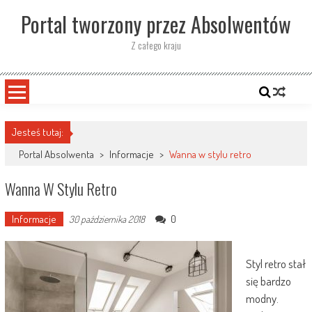
Skip
Portal tworzony przez Absolwentów
to
content
Z całego kraju
Jesteś tutaj:
Portal Absolwenta
>
Informacje
>
Wanna w stylu retro
Wanna W Stylu Retro
Informacje
0
30 października 2018
Styl retro stał
się bardzo
modny.