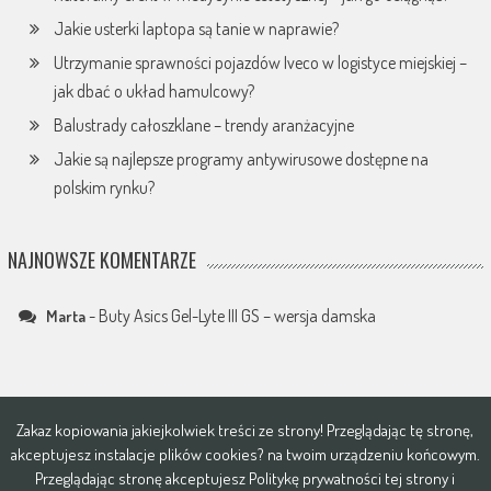
Jakie usterki laptopa są tanie w naprawie?
Utrzymanie sprawności pojazdów Iveco w logistyce miejskiej –
jak dbać o układ hamulcowy?
Balustrady całoszklane – trendy aranżacyjne
Jakie są najlepsze programy antywirusowe dostępne na
polskim rynku?
NAJNOWSZE KOMENTARZE
-
Buty Asics Gel-Lyte III GS – wersja damska
Marta
Zakaz kopiowania jakiejkolwiek treści ze strony! Przeglądając tę stronę,
akceptujesz instalacje plików
cookies?
na twoim urządzeniu końcowym.
Przeglądając stronę akceptujesz
Politykę prywatności tej strony i