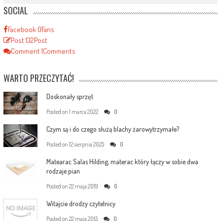
SOCIAL
Facebook
0
Fans
Post
132
Post
Comment
1
Comments
WARTO PRZECZYTAĆ!
Doskonały sprzęt
Posted on
1 marca 2022
0
Czym są i do czego służą blachy żarowytrzymałe?
Posted on
12 sierpnia 2025
0
Matearac Salas Hilding, materac który łączy w sobie dwa
rodzaje pian
Posted on
22 maja 2019
0
Witajcie drodzy czytelnicy
Posted on
22 maja 2015
0