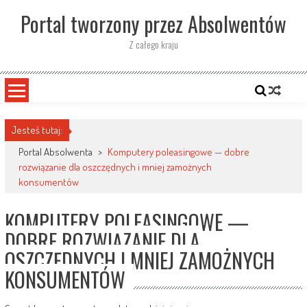
Skip
Portal tworzony przez Absolwentów
to
content
Z całego kraju
Jesteś tutaj:
Portal Absolwenta
>
Komputery poleasingowe — dobre
rozwiązanie dla oszczędnych i mniej zamożnych
konsumentów
KOMPUTERY POLEASINGOWE —
DOBRE ROZWIĄZANIE DLA
OSZCZĘDNYCH I MNIEJ ZAMOŻNYCH
KONSUMENTÓW