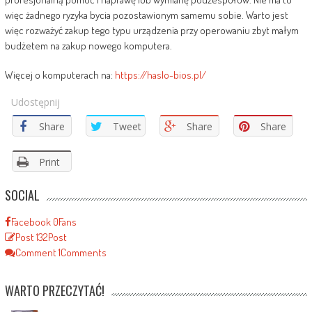
więc żadnego ryzyka bycia pozostawionym samemu sobie. Warto jest
więc rozważyć zakup tego typu urządzenia przy operowaniu zbyt małym
budżetem na zakup nowego komputera.
Więcej o komputerach na:
https://haslo-bios.pl/
Udostępnij
Share
Tweet
Share
Share
Print
SOCIAL
Facebook
0
Fans
Post
132
Post
Comment
1
Comments
WARTO PRZECZYTAĆ!