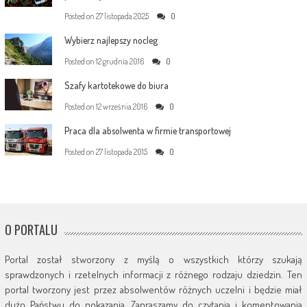
Posted on
27 listopada 2025
0
Wybierz najlepszy nocleg
Posted on
12 grudnia 2016
0
Szafy kartotekowe do biura
Posted on
12 września 2016
0
Praca dla absolwenta w firmie transportowej
Posted on
27 listopada 2015
0
O PORTALU
Portal został stworzony z myślą o wszystkich którzy szukają
sprawdzonych i rzetelnych informacji z różnego rodzaju dziedzin. Ten
portal tworzony jest przez absolwentów różnych uczelni i będzie miał
dużo Państwu do pokazania. Zapraszamy do czytania i komentowania