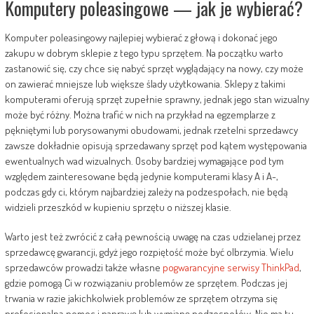
Komputery poleasingowe — jak je wybierać?
Komputer poleasingowy najlepiej wybierać z głową i dokonać jego
zakupu w dobrym sklepie z tego typu sprzętem. Na początku warto
zastanowić się, czy chce się nabyć sprzęt wyglądający na nowy, czy może
on zawierać mniejsze lub większe ślady użytkowania. Sklepy z takimi
komputerami oferują sprzęt zupełnie sprawny, jednak jego stan wizualny
może być różny. Można trafić w nich na przykład na egzemplarze z
pękniętymi lub porysowanymi obudowami, jednak rzetelni sprzedawcy
zawsze dokładnie opisują sprzedawany sprzęt pod kątem występowania
ewentualnych wad wizualnych. Osoby bardziej wymagające pod tym
względem zainteresowane będą jedynie komputerami klasy A i A-,
podczas gdy ci, którym najbardziej zależy na podzespołach, nie będą
widzieli przeszkód w kupieniu sprzętu o niższej klasie.
Warto jest też zwrócić z całą pewnością uwagę na czas udzielanej przez
sprzedawcę gwarancji, gdyż jego rozpiętość może być olbrzymia. Wielu
sprzedawców prowadzi także własne
pogwarancyjne serwisy ThinkPad
,
gdzie pomogą Ci w rozwiązaniu problemów ze sprzętem. Podczas jej
trwania w razie jakichkolwiek problemów ze sprzętem otrzyma się
profesjonalną pomoc i naprawę lub wymianę podzespołów. Nie ma tu