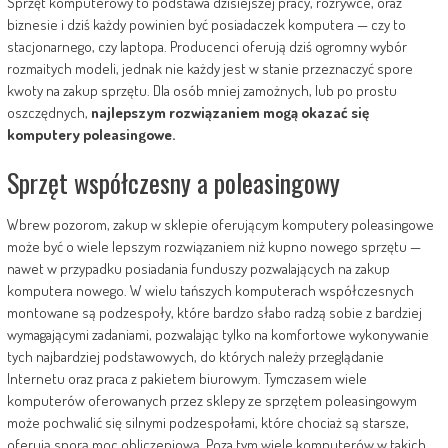
Sprzęt komputerowy to podstawa dzisiejszej pracy, rozrywce, oraz
biznesie i dziś każdy powinien być posiadaczek komputera — czy to
stacjonarnego, czy laptopa. Producenci oferują dziś ogromny wybór
rozmaitych modeli, jednak nie każdy jest w stanie przeznaczyć spore
kwoty na zakup sprzętu. Dla osób mniej zamożnych, lub po prostu
oszczędnych,
najlepszym rozwiązaniem mogą okazać się
komputery poleasingowe.
Sprzęt współczesny a poleasingowy
Wbrew pozorom, zakup w sklepie oferującym komputery poleasingowe
może być o wiele lepszym rozwiązaniem niż kupno nowego sprzętu —
nawet w przypadku posiadania funduszy pozwalających na zakup
komputera nowego. W wielu tańszych komputerach współczesnych
montowane są podzespoły, które bardzo słabo radzą sobie z bardziej
wymagającymi zadaniami, pozwalając tylko na komfortowe wykonywanie
tych najbardziej podstawowych, do których należy przeglądanie
Internetu oraz praca z pakietem biurowym. Tymczasem wiele
komputerów oferowanych przez sklepy ze sprzętem poleasingowym
może pochwalić się silnymi podzespołami, które chociaż są starsze,
oferują sporą moc obliczeniową. Poza tym wiele komputerów w takich