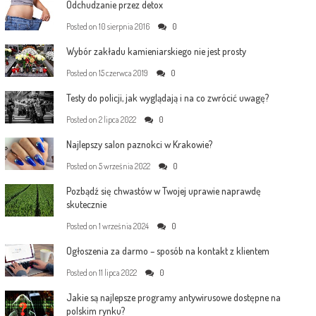
Odchudzanie przez detox
Posted on
10 sierpnia 2016
0
Wybór zakładu kamieniarskiego nie jest prosty
Posted on
15 czerwca 2019
0
Testy do policji, jak wyglądają i na co zwrócić uwagę?
Posted on
2 lipca 2022
0
Najlepszy salon paznokci w Krakowie?
Posted on
5 września 2022
0
Pozbądź się chwastów w Twojej uprawie naprawdę
skutecznie
Posted on
1 września 2024
0
Ogłoszenia za darmo – sposób na kontakt z klientem
Posted on
11 lipca 2022
0
Jakie są najlepsze programy antywirusowe dostępne na
polskim rynku?