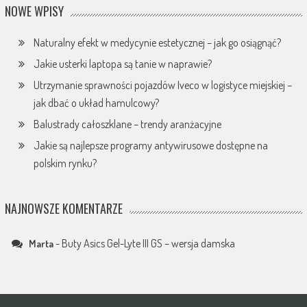
NOWE WPISY
Naturalny efekt w medycynie estetycznej – jak go osiągnąć?
Jakie usterki laptopa są tanie w naprawie?
Utrzymanie sprawności pojazdów Iveco w logistyce miejskiej –
jak dbać o układ hamulcowy?
Balustrady całoszklane – trendy aranżacyjne
Jakie są najlepsze programy antywirusowe dostępne na
polskim rynku?
NAJNOWSZE KOMENTARZE
-
Buty Asics Gel-Lyte III GS – wersja damska
Marta