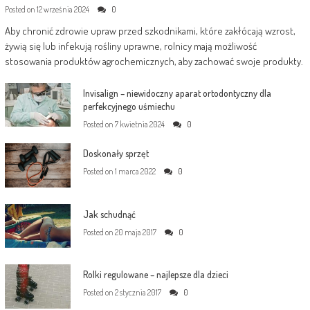
Posted on
12 września 2024
0
Aby chronić zdrowie upraw przed szkodnikami, które zakłócają wzrost,
żywią się lub infekują rośliny uprawne, rolnicy mają możliwość
stosowania produktów agrochemicznych, aby zachować swoje produkty.
Invisalign – niewidoczny aparat ortodontyczny dla
perfekcyjnego uśmiechu
Posted on
7 kwietnia 2024
0
Doskonały sprzęt
Posted on
1 marca 2022
0
Jak schudnąć
Posted on
20 maja 2017
0
Rolki regulowane – najlepsze dla dzieci
Posted on
2 stycznia 2017
0