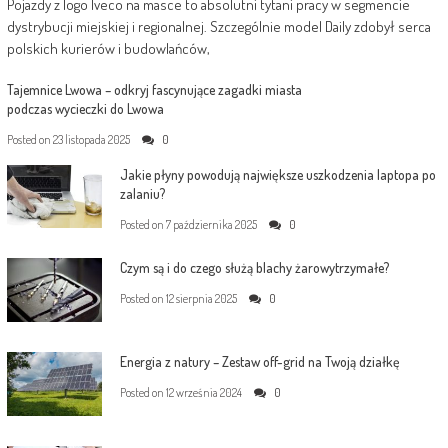
Pojazdy z logo Iveco na masce to absolutni tytani pracy w segmencie
dystrybucji miejskiej i regionalnej. Szczególnie model Daily zdobył serca
polskich kurierów i budowlańców,
Tajemnice Lwowa – odkryj fascynujące zagadki miasta
podczas wycieczki do Lwowa
Posted on
23 listopada 2025
0
Jakie płyny powodują największe uszkodzenia laptopa po
zalaniu?
Posted on
7 października 2025
0
Czym są i do czego służą blachy żarowytrzymałe?
Posted on
12 sierpnia 2025
0
Energia z natury – Zestaw off-grid na Twoją działkę
Posted on
12 września 2024
0