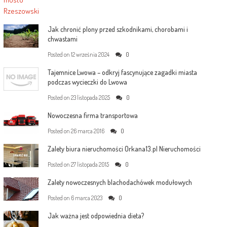
Jak chronić plony przed szkodnikami, chorobami i
chwastami
Posted on
12 września 2024
0
Tajemnice Lwowa – odkryj fascynujące zagadki miasta
podczas wycieczki do Lwowa
Posted on
23 listopada 2025
0
Nowoczesna firma transportowa
Posted on
26 marca 2016
0
Zalety biura nieruchomości Orkana13.pl Nieruchomości
Posted on
27 listopada 2015
0
Zalety nowoczesnych blachodachówek modułowych
Posted on
6 marca 2023
0
Jak ważna jest odpowiednia dieta?