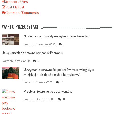
Facebook
0
Fans
Post
132
Post
Comment
1
Comments
WARTO PRZECZYTAĆ!
Nowoczesne pomysły na wykończenie łazienki
Posted on
30 września 2021
0
Jaką kancelarie prawną wybrać w Poznaniu
Posted on
16 marca 2016
0
Utrzymanie sprawności pojazdów Iveco w logistyce
miejskiej – jak dbać o układ hamulcowy?
Posted on
20 marca 2026
0
Przebranżowienie się absolwentów
Posted on
24 września 2015
0