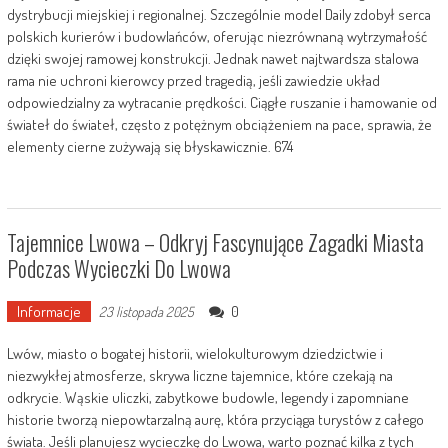
dystrybucji miejskiej i regionalnej. Szczególnie model Daily zdobył serca
polskich kurierów i budowlańców, oferując niezrównaną wytrzymałość
dzięki swojej ramowej konstrukcji. Jednak nawet najtwardsza stalowa
rama nie uchroni kierowcy przed tragedią, jeśli zawiedzie układ
odpowiedzialny za wytracanie prędkości. Ciągłe ruszanie i hamowanie od
świateł do świateł, często z potężnym obciążeniem na pace, sprawia, że
elementy cierne zużywają się błyskawicznie. 674
Tajemnice Lwowa – Odkryj Fascynujące Zagadki Miasta
Podczas Wycieczki Do Lwowa
Informacje
0
23 listopada 2025
Lwów, miasto o bogatej historii, wielokulturowym dziedzictwie i
niezwykłej atmosferze, skrywa liczne tajemnice, które czekają na
odkrycie. Wąskie uliczki, zabytkowe budowle, legendy i zapomniane
historie tworzą niepowtarzalną aurę, która przyciąga turystów z całego
świata. Jeśli planujesz wycieczkę do Lwowa, warto poznać kilka z tych