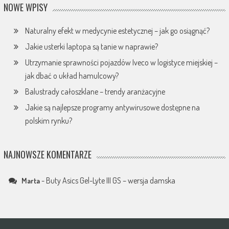
NOWE WPISY
Naturalny efekt w medycynie estetycznej – jak go osiągnąć?
Jakie usterki laptopa są tanie w naprawie?
Utrzymanie sprawności pojazdów Iveco w logistyce miejskiej –
jak dbać o układ hamulcowy?
Balustrady całoszklane – trendy aranżacyjne
Jakie są najlepsze programy antywirusowe dostępne na
polskim rynku?
NAJNOWSZE KOMENTARZE
-
Buty Asics Gel-Lyte III GS – wersja damska
Marta