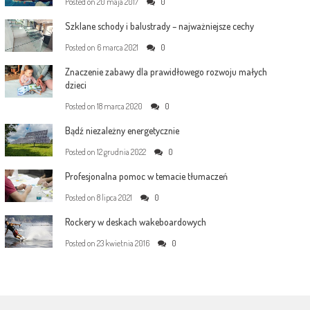
Posted on
20 maja 2017
0
Szklane schody i balustrady – najważniejsze cechy
Posted on
6 marca 2021
0
Znaczenie zabawy dla prawidłowego rozwoju małych
dzieci
Posted on
18 marca 2020
0
Bądź niezależny energetycznie
Posted on
12 grudnia 2022
0
Profesjonalna pomoc w temacie tłumaczeń
Posted on
8 lipca 2021
0
Rockery w deskach wakeboardowych
Posted on
23 kwietnia 2016
0