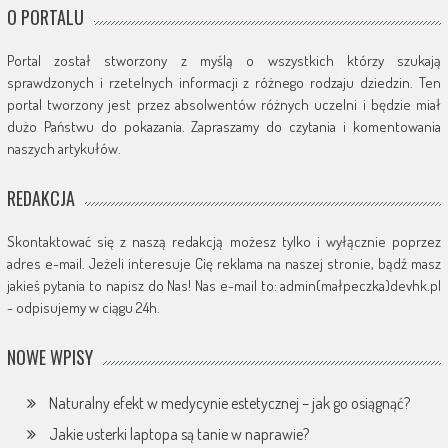
O PORTALU
Portal został stworzony z myślą o wszystkich którzy szukają
sprawdzonych i rzetelnych informacji z różnego rodzaju dziedzin. Ten
portal tworzony jest przez absolwentów różnych uczelni i będzie miał
dużo Państwu do pokazania. Zapraszamy do czytania i komentowania
naszych artykułów.
REDAKCJA
Skontaktować się z naszą redakcją możesz tylko i wyłącznie poprzez
adres e-mail. Jeżeli interesuje Cię reklama na naszej stronie, bądź masz
jakieś pytania to napisz do Nas! Nas e-mail to: admin(małpeczka)devhk.pl
- odpisujemy w ciągu 24h.
NOWE WPISY
Naturalny efekt w medycynie estetycznej – jak go osiągnąć?
Jakie usterki laptopa są tanie w naprawie?