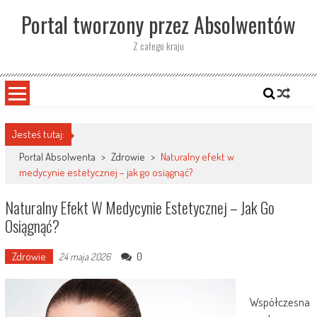
Skip
Portal tworzony przez Absolwentów
to
content
Z całego kraju
Jesteś tutaj:
Portal Absolwenta
>
Zdrowie
>
Naturalny efekt w
medycynie estetycznej – jak go osiągnąć?
Naturalny Efekt W Medycynie Estetycznej – Jak Go
Osiągnąć?
Zdrowie
0
24 maja 2026
Współczesna