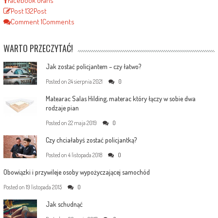
Facebook
0
Fans
Post
132
Post
Comment
1
Comments
WARTO PRZECZYTAĆ!
Jak zostać policjantem – czy łatwo?
Posted on
24 sierpnia 2021
0
Matearac Salas Hilding, materac który łączy w sobie dwa
rodzaje pian
Posted on
22 maja 2019
0
Czy chciałabyś zostać policjantką?
Posted on
4 listopada 2018
0
Obowiązki i przywileje osoby wypożyczającej samochód
Posted on
19 listopada 2015
0
Jak schudnąć