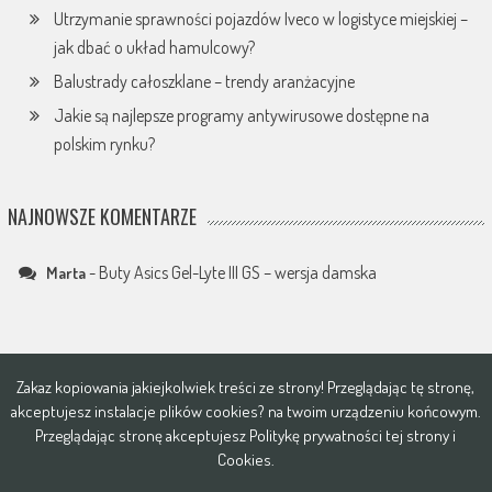
Utrzymanie sprawności pojazdów Iveco w logistyce miejskiej –
jak dbać o układ hamulcowy?
Balustrady całoszklane – trendy aranżacyjne
Jakie są najlepsze programy antywirusowe dostępne na
polskim rynku?
NAJNOWSZE KOMENTARZE
-
Buty Asics Gel-Lyte III GS – wersja damska
Marta
Zakaz kopiowania jakiejkolwiek treści ze strony! Przeglądając tę stronę,
akceptujesz instalacje plików
cookies?
na twoim urządzeniu końcowym.
Przeglądając stronę akceptujesz
Politykę prywatności tej strony i
Cookies
.