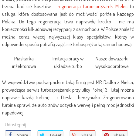
trzeba bać się kosztów –
regeneracja turbosprężarek Mielec
to
usługa, która dostosowana jest do możliwości portfela każdego
Polaka. Do tego regeneracja trwa naprawdę krótko – nie ma
konieczności kilkudniowej rezygnacji z samochodu. W Polsce znaleźć
można coraz więcej najwyższej klasy specjalistów, którzy w
odpowiedni sposób potrafią zająć się turbosprężarką samochodową.
Piaskarka
Imitacja pracy w
Nasze doważarki
inżektorowa
układzie turbo
wysokoobrotowe
W województwie podkarpackim taką firmą jest MR Radka z Mielca,
prowadząca serwis turbosprężarek przy ulicy Polnej 3. Tutaj można
naprawić każdą turbinę – z Diesla i benzyniaka. Zregenerowana
turbina sprawi, że auto znów odzyska werwę i pełną moc jednostki
napędowej.
Udostępnij
Share
Tweet
Share
Share