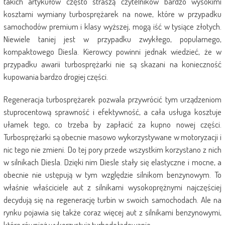
takich artykułów często straszą czytelników bardzo wysokimi
kosztami wymiany turbosprężarek na nowe, które w przypadku
samochodów premium i klasy wyższej, mogą iść w tysiące złotych.
Niewiele taniej jest w przypadku zwykłego, popularnego,
kompaktowego Diesla. Kierowcy powinni jednak wiedzieć, że w
przypadku awarii turbosprężarki nie są skazani na konieczność
kupowania bardzo drogiej części.
Regeneracja turbosprężarek pozwala przywrócić tym urządzeniom
stuprocentową sprawność i efektywność, a cała usługa kosztuje
ułamek tego, co trzeba by zapłacić za kupno nowej części.
Turbosprężarki są obecnie masowo wykorzystywane w motoryzacji i
nic tego nie zmieni. Do tej pory przede wszystkim korzystano z nich
w silnikach Diesla. Dzięki nim Diesle stały się elastyczne i mocne, a
obecnie nie ustępują w tym względzie silnikom benzynowym. To
właśnie właściciele aut z silnikami wysokoprężnymi najczęściej
decydują się na regenerację turbin w swoich samochodach. Ale na
rynku pojawia się także coraz więcej aut z silnikami benzynowymi,
które również wykorzystują turbodoładowanie.