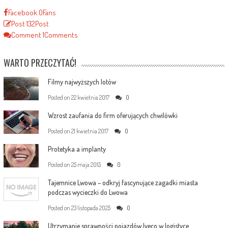
Facebook
0
Fans
Post
132
Post
Comment
1
Comments
WARTO PRZECZYTAĆ!
Filmy najwyższych lotów
Posted on
22 kwietnia 2017
0
Wzrost zaufania do firm oferujących chwilówki
Posted on
21 kwietnia 2017
0
Protetyka a implanty
Posted on
25 maja 2015
0
Tajemnice Lwowa – odkryj fascynujące zagadki miasta
podczas wycieczki do Lwowa
Posted on
23 listopada 2025
0
Utrzymanie sprawności pojazdów Iveco w logistyce