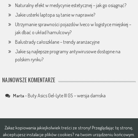
Naturalny efekt w medycynie estetycznej – jak go osiągnąć?
Jakie usterki laptopa są tanie w naprawie?
Utrzymanie sprawności pojazdów Iveco w logistyce miejskiej –
jak dbać o układ hamulcowy?
Balustrady całoszklane – trendy aranżacyjne
Jakie są najlepsze programy antywirusowe dostępne na
polskim rynku?
NAJNOWSZE KOMENTARZE
-
Buty Asics Gel-Lyte III GS – wersja damska
Marta
Zakaz kopiowania jakiejkolwiek treści ze strony! Przeglądając tę stronę,
akceptujesz instalacje plików
cookies?
na twoim urządzeniu końcowym.