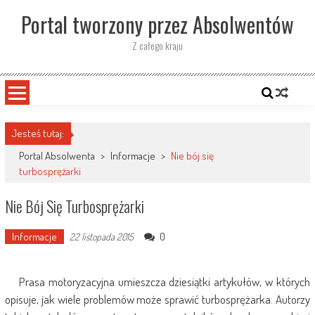
Skip
Portal tworzony przez Absolwentów
to
content
Z całego kraju
Jesteś tutaj:
Portal Absolwenta
>
Informacje
>
Nie bój się
turbosprężarki
Nie Bój Się Turbosprężarki
Informacje
0
22 listopada 2015
Prasa motoryzacyjna umieszcza dziesiątki artykułów, w których
opisuje, jak wiele problemów może sprawić turbosprężarka. Autorzy