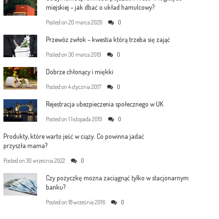
miejskiej – jak dbać o układ hamulcowy?
Posted on
20 marca 2026
0
Przewóz zwłok – kwestia którą trzeba się zająć
Posted on
30 marca 2019
0
Dobrze chłonący i miękki
Posted on
4 stycznia 2017
0
Rejestracja ubezpieczenia społecznego w UK
Posted on
1 listopada 2019
0
Produkty, które warto jeść w ciąży. Co powinna jadać
przyszła mama?
Posted on
30 września 2022
0
Czy pożyczkę można zaciągnąć tylko w stacjonarnym
banku?
Posted on
18 września 2016
0