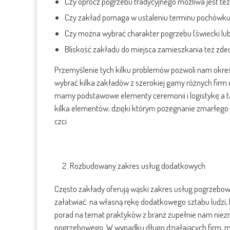
Czy oprócz pogrzebu tradycyjnego możliwa jest te
Czy zakład pomaga w ustaleniu terminu pochówk
Czy można wybrać charakter pogrzebu (świecki lub 
Bliskość zakładu do miejsca zamieszkania też z
Przemyślenie tych kilku problemów pozwoli nam okreś
wybrać kilka zakładów z szerokiej gamy różnych firm 
mamy podstawowe elementy ceremonii i logistykę a ta
kilka elementów, dzięki którym pożegnanie zmarłego
czci.
2. Rozbudowany zakres usług dodatkowych
Często zakłady oferują wąski zakres usług pogrzebow
załatwiać na własną rękę dodatkowego sztabu ludzi, k
porad na temat praktyków z branż zupełnie nam nie
pogrzebowego. W wypadku długo działających firm, m