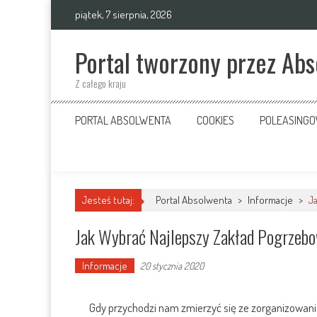
Skip
piątek, 7 sierpnia, 2026
to
content
Portal tworzony przez Ab
Z całego kraju
PORTAL ABSOLWENTA
COOKIES
POLEASING
Jesteś tutaj:
Portal Absolwenta
>
Informacje
>
J
Jak Wybrać Najlepszy Zakład Pogrzeb
Informacje
20 stycznia 2020
Gdy przychodzi nam zmierzyć się ze zorganizowan