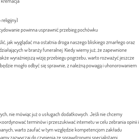
ż kremacja
u
religijny)
decydowanie powinna usprawnić przebieg pochówku
lić, jak wyglądać ma ostatnia droga naszego bliskiego zmarłego oraz
działających w branży funeralnej. Kiedy wiemy już, że zapewnione
kże wyraźniejszą wizję przebiegu pogrzebu, warto rozważyć jeszcze
 będzie mogło odbyć się sprawnie, z należną powagą i uhonorowaniem
ych, nie mówiąc już o usługach dodatkowych. Jeśli nie chcemy
oordynować terminów i przeszukiwać internetu w celu zebrania opinii i
znanych, warto zaufać w tym względzie kompetencjom zakładu
amy zazwyczaj do czynienia ze sprawdzonymi specjalistami