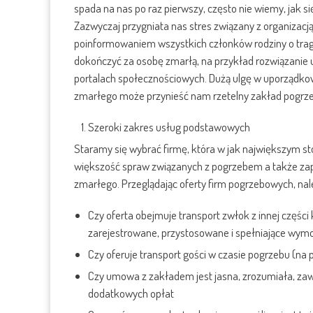
spada na nas po raz pierwszy, często nie wiemy, jak s
Zazwyczaj przygniata nas stres związany z organizac
poinformowaniem wszystkich członków rodziny o trage
dokończyć za osobę zmarłą, na przykład rozwiązanie 
portalach społecznościowych. Dużą ulgę w uporządkowan
zmarłego może przynieść nam rzetelny zakład pogrzeb
Szeroki zakres usług podstawowych
Staramy się wybrać firmę, która w jak największym stop
większość spraw związanych z pogrzebem a także zapl
zmarłego. Przeglądając oferty firm pogrzebowych, na
Czy oferta obejmuje transport zwłok z innej części
zarejestrowane, przystosowane i spełniające wym
Czy oferuje transport gości w czasie pogrzebu (na 
Czy umowa z zakładem jest jasna, zrozumiała, zawie
dodatkowych opłat