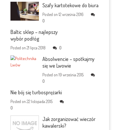
Szafy kartotekowe do biura
Posted on
12 września 2016
0
Baltic sklep – najlepszy
wybór podłóg
Posted on
21 lipca 2018
0
Absolwencie – spotkajmy
się we Lwowie
Posted on
19 września 2015
0
Nie bój się turbosprężarki
Posted on
22 listopada 2015
0
Jak zorganizować wieczór
kawalerski?