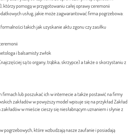
), którzy pomogą w przygotowaniu całej oprawy ceremonii
dodatkowych usług, jakie może zagwarantować firma pogrzebowa:
formalności takich jak uzyskanie aktu zgonu czy zasiłku
ceremonii
tologa i balsamisty zwłok
częściej są to organy, trąbka, skrzypce) a także o skorzystaniu z
 firmach lub poszukać ich w internecie a także postawić na firmy
zawskich zakładów w powyższy model wpisuje się na przykład Zakład
ch zakładów w mieście cieszy się niesłabnącym uznaniem i słynie z
ów pogrzebowych, które wzbudzają nasze zaufanie i posiadają