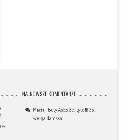
NAJNOWSZE KOMENTARZE
e
-
Buty Asics Gel-Lyte III GS –
Marta
?
wersja damska
e w