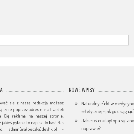
JA
NOWE WPISY
ować się z naszą redakcją możesz
Naturalny efekt w medycyni
yłącznie poprzez adres e-mail. Jeżeli
estetycznej – jak go osiągnąć
je Cię reklama na naszej stronie,
Jakie usterki laptopa są tani
 jakieś pytania to napisz do Nas! Nas
naprawie?
o: admin(małpeczka)devhk.pl -