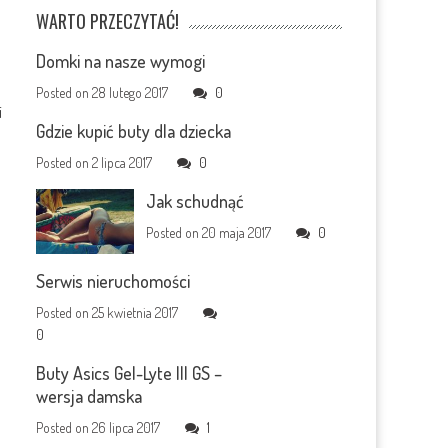
WARTO PRZECZYTAĆ!
Domki na nasze wymogi
Posted on
28 lutego 2017
0
i
Gdzie kupić buty dla dziecka
Posted on
2 lipca 2017
0
Jak schudnąć
Posted on
20 maja 2017
0
Serwis nieruchomości
Posted on
25 kwietnia 2017
0
Buty Asics Gel-Lyte III GS –
wersja damska
Posted on
26 lipca 2017
1