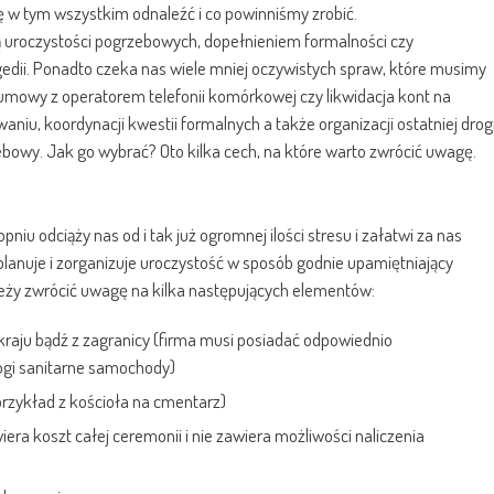
ię w tym wszystkim odnaleźć i co powinniśmy zrobić.
ją uroczystości pogrzebowych, dopełnieniem formalności czy
dii. Ponadto czeka nas wiele mniej oczywistych spraw, które musimy
umowy z operatorem telefonii komórkowej czy likwidacja kont na
iu, koordynacji kwestii formalnych a także organizacji ostatniej drog
owy. Jak go wybrać? Oto kilka cech, na które warto zwrócić uwagę.
niu odciąży nas od i tak już ogromnej ilości stresu i załatwi za nas
anuje i zorganizuje uroczystość w sposób godnie upamiętniający
leży zwrócić uwagę na kilka następujących elementów:
 kraju bądź z zagranicy (firma musi posiadać odpowiednio
ogi sanitarne samochody)
przykład z kościoła na cmentarz)
ra koszt całej ceremonii i nie zawiera możliwości naliczenia