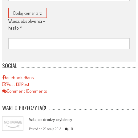
Wpisz: absolwenci +
hasło
*
SOCIAL
Facebook
0
Fans
Post
132
Post
Comment
1
Comments
WARTO PRZECZYTAĆ!
Witajcie drodzy czytelnicy
Posted on
22 maja 2015
0