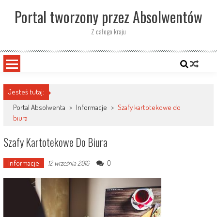
Skip
Portal tworzony przez Absolwentów
to
content
Z całego kraju
Jesteś tutaj:
Portal Absolwenta
>
Informacje
>
Szafy kartotekowe do
biura
Szafy Kartotekowe Do Biura
Informacje
0
12 września 2016