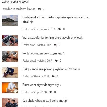
Lwów- perła Kresów!
Posted on
28 października 2015
0
Budapeszt – opis miasta, najważniejsze zabytki oraz
atrakcje
Posted on
12 października 2015
0
Wzrost zaufania do firm oferujących chwilówki
Posted on
21 kwietnia 2017
0
Portal ogłoszeniowy, czym jest ?
Posted on
20 kwietnia 2017
0
Jaką kancelarie prawną wybrać w Poznaniu
Posted on
16 marca 2016
0
Biurowe szafy w dobrym stylu
Posted on
14 lipca 2016
0
Czy chciałabyś zostać policjantką?