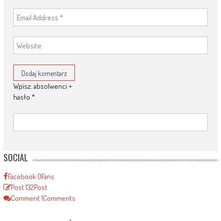
Wpisz: absolwenci +
hasło
*
SOCIAL
Facebook
0
Fans
Post
132
Post
Comment
1
Comments