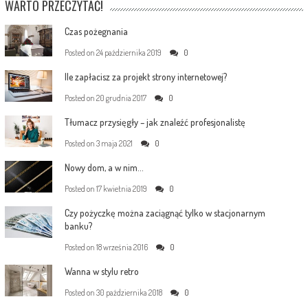
WARTO PRZECZYTAĆ!
Czas pożegnania
Posted on
24 października 2019
0
Ile zapłacisz za projekt strony internetowej?
Posted on
20 grudnia 2017
0
Tłumacz przysięgły – jak znaleźć profesjonalistę
Posted on
3 maja 2021
0
Nowy dom, a w nim…
Posted on
17 kwietnia 2019
0
Czy pożyczkę można zaciągnąć tylko w stacjonarnym
banku?
Posted on
18 września 2016
0
Wanna w stylu retro
Posted on
30 października 2018
0