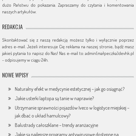
dużo Państwu do pokazania. Zapraszamy do czytania i komentowania
naszych artykułów.
REDAKCJA
Skontaktować się z naszą redakcją możesz tylko i wyłącznie poprzez
adres e-mail. Jeżeli interesuje Cię reklama na naszej stronie, bądź masz
jakieś pytania to napisz do Nas! Nas e-mail to: admin(małpeczka)devhk.pl
- odpisujemy w ciągu 24h.
NOWE WPISY
Naturalny efekt w medycynie estetycznej – jak go osiągnąć?
Jakie usterki laptopa są tanie w naprawie?
Utrzymanie sprawności pojazdów Iveco w logistyce miejskiej –
jak dbać o układ hamulcowy?
Balustrady całoszklane – trendy aranżacyjne
Jakie są najlepsze programy antywirusowe dostępne na