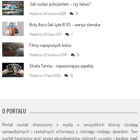
Jak zostać policjantem – czy łatwo?
Posted on
24 sierpnia 2021
0
Buty Asics Gel-Lyte III GS – wersja damska
Posted on
26 lipca 2017
1
Filmy najwyższych lotów
Posted on
22 kwietnia 2017
0
Strefa Tarota – najważniejsze aspekty
Posted on
11 lipca 2022
0
O PORTALU
Portal został stworzony z myślą o wszystkich którzy szukają
sprawdzonych i rzetelnych informacji z różnego rodzaju dziedzin. Ten
portal tworzony jest przez absolwentów różnych uczelni i będzie miał