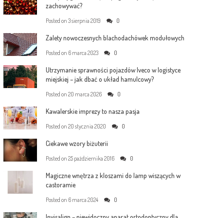
zachowywać?
Posted on
3 sierpnia 2019
0
Zalety nowoczesnych blachodachówek modułowych
Posted on
6 marca 2023
0
Utrzymanie sprawności pojazdów Iveco w logistyce
miejskiej – jak dbać o układ hamulcowy?
Posted on
20 marca 2026
0
Kawalerskie imprezy to nasza pasja
Posted on
20 stycznia 2020
0
Ciekawe wzory biżuterii
Posted on
25 października 2016
0
Magiczne wnętrza z kloszami do lamp wiszących w
castoramie
Posted on
6 marca 2024
0
Invisalign – niewidoczny aparat ortodontyczny dla