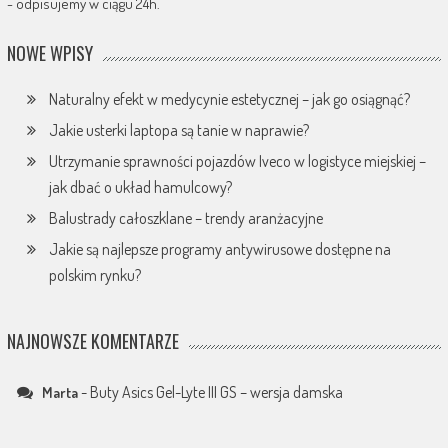
- odpisujemy w ciągu 24h.
NOWE WPISY
Naturalny efekt w medycynie estetycznej – jak go osiągnąć?
Jakie usterki laptopa są tanie w naprawie?
Utrzymanie sprawności pojazdów Iveco w logistyce miejskiej –
jak dbać o układ hamulcowy?
Balustrady całoszklane – trendy aranżacyjne
Jakie są najlepsze programy antywirusowe dostępne na
polskim rynku?
NAJNOWSZE KOMENTARZE
-
Buty Asics Gel-Lyte III GS – wersja damska
Marta