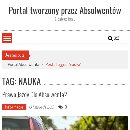
Skip
Portal tworzony przez Absolwentów
to
content
Z całego kraju
Jesteś tutaj:
Portal Absolwenta
>
Posts tagged "nauka"
TAG: NAUKA
Prawo Jazdy Dla Absolwenta?
Informacje
0
13 listopada 2015