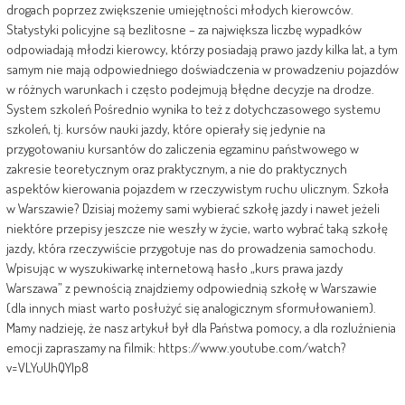
drogach poprzez zwiększenie umiejętności młodych kierowców.
Statystyki policyjne są bezlitosne – za największa liczbę wypadków
odpowiadają młodzi kierowcy, którzy posiadają prawo jazdy kilka lat, a tym
samym nie mają odpowiedniego doświadczenia w prowadzeniu pojazdów
w różnych warunkach i często podejmują błędne decyzje na drodze.
System szkoleń Pośrednio wynika to też z dotychczasowego systemu
szkoleń, tj. kursów nauki jazdy, które opierały się jedynie na
przygotowaniu kursantów do zaliczenia egzaminu państwowego w
zakresie teoretycznym oraz praktycznym, a nie do praktycznych
aspektów kierowania pojazdem w rzeczywistym ruchu ulicznym. Szkoła
w Warszawie? Dzisiaj możemy sami wybierać szkołę jazdy i nawet jeżeli
niektóre przepisy jeszcze nie weszły w życie, warto wybrać taką szkołę
jazdy, która rzeczywiście przygotuje nas do prowadzenia samochodu.
Wpisując w wyszukiwarkę internetową hasło „kurs prawa jazdy
Warszawa” z pewnością znajdziemy odpowiednią szkołę w Warszawie
(dla innych miast warto posłużyć się analogicznym sformułowaniem).
Mamy nadzieję, że nasz artykuł był dla Państwa pomocy, a dla rozluźnienia
emocji zapraszamy na filmik: https://www.youtube.com/watch?
v=VLYuUhQYIp8