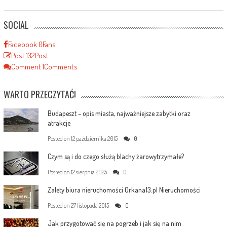
SOCIAL
Facebook
0
Fans
Post
132
Post
Comment
1
Comments
WARTO PRZECZYTAĆ!
Budapeszt – opis miasta, najważniejsze zabytki oraz
atrakcje
Posted on
12 października 2015
0
Czym są i do czego służą blachy żarowytrzymałe?
Posted on
12 sierpnia 2025
0
Zalety biura nieruchomości Orkana13.pl Nieruchomości
Posted on
27 listopada 2015
0
Jak przygotować się na pogrzeb i jak się na nim