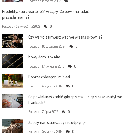
Posted on
6 marca 2023
0
Produkty, które warto jeść w ciąży. Co powinna jadać
przyszła mama?
Posted on
30 września 2022
0
Czy warto zainwestować we własną siłownię?
Posted on
10 września 2024
0
Nowy dom, a w nim…
Posted on
17 kwietnia 2019
0
Dobrze chłonący i miękki
Posted on
4 stycznia 2017
0
Co powinieneś zrobić gdy spłacisz lub spłacasz kredyt we
frankach?
Posted on
7 lipca 2022
0
Zatrzymać statek, aby nie odpłynął
Posted on
5 stycznia 2017
0