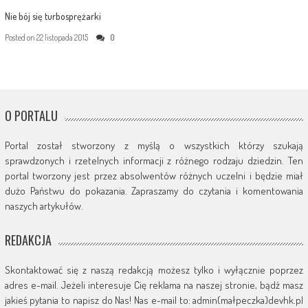
Nie bój się turbosprężarki
Posted on
22 listopada 2015
0
O PORTALU
Portal został stworzony z myślą o wszystkich którzy szukają
sprawdzonych i rzetelnych informacji z różnego rodzaju dziedzin. Ten
portal tworzony jest przez absolwentów różnych uczelni i będzie miał
dużo Państwu do pokazania. Zapraszamy do czytania i komentowania
naszych artykułów.
REDAKCJA
Skontaktować się z naszą redakcją możesz tylko i wyłącznie poprzez
adres e-mail. Jeżeli interesuje Cię reklama na naszej stronie, bądź masz
jakieś pytania to napisz do Nas! Nas e-mail to: admin(małpeczka)devhk.pl