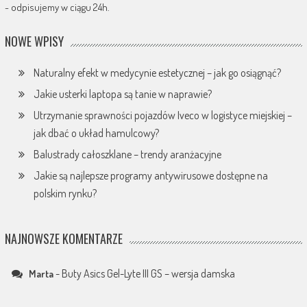
- odpisujemy w ciągu 24h.
NOWE WPISY
Naturalny efekt w medycynie estetycznej – jak go osiągnąć?
Jakie usterki laptopa są tanie w naprawie?
Utrzymanie sprawności pojazdów Iveco w logistyce miejskiej –
jak dbać o układ hamulcowy?
Balustrady całoszklane – trendy aranżacyjne
Jakie są najlepsze programy antywirusowe dostępne na
polskim rynku?
NAJNOWSZE KOMENTARZE
-
Buty Asics Gel-Lyte III GS – wersja damska
Marta