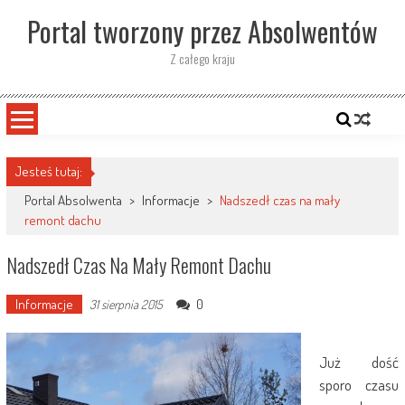
Skip
Portal tworzony przez Absolwentów
to
content
Z całego kraju
Jesteś tutaj:
Portal Absolwenta
>
Informacje
>
Nadszedł czas na mały
remont dachu
Nadszedł Czas Na Mały Remont Dachu
Informacje
0
31 sierpnia 2015
Już dość
sporo czasu