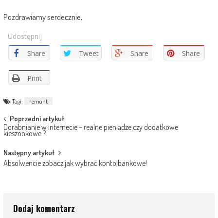
Pozdrawiamy serdecznie,
Udostępnij
Share
Tweet
Share
Share
Print
Tagi:
remont
Post
Poprzedni artykuł
Dorabnianie w internecie – realne pieniądze czy dodatkowe
navigation
kieszonkowe ?
Następny artykuł
Absolwencie zobacz jak wybrać konto bankowe!
Dodaj komentarz