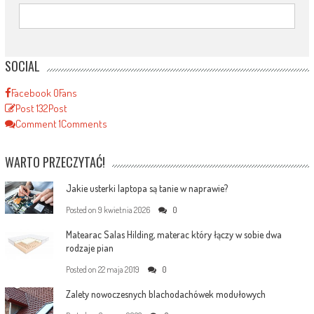
SOCIAL
Facebook
0
Fans
Post
132
Post
Comment
1
Comments
WARTO PRZECZYTAĆ!
Jakie usterki laptopa są tanie w naprawie?
Posted on
9 kwietnia 2026
0
Matearac Salas Hilding, materac który łączy w sobie dwa
rodzaje pian
Posted on
22 maja 2019
0
Zalety nowoczesnych blachodachówek modułowych