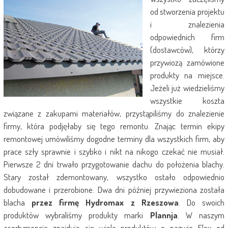
od stworzenia projektu
i znalezienia
odpowiednich firm
(dostawców), którzy
przywiozą zamówione
produkty na miejsce.
Jeżeli już wiedzieliśmy
wszystkie koszta
związane z zakupami materiałów, przystąpiliśmy do znalezienie
firmy, która podjęłaby się tego remontu. Znając termin ekipy
remontowej umówiliśmy dogodne terminy dla wszystkich firm, aby
prace szły sprawnie i szybko i nikt na nikogo czekać nie musiał.
Pierwsze 2 dni trwało przygotowanie dachu do położenia blachy.
Stary został zdemontowany, wszystko ostało odpowiednio
dobudowane i przerobione. Dwa dni później przywieziona została
blacha
przez firmę Hydromax z Rzeszowa
. Do swoich
produktów wybraliśmy produkty marki
Plannja
. W naszym
asortymencie znajduje się wiele produktów o nazwie Flex od