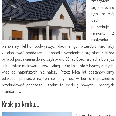
zmagałem
się z myślą o
tym, że mój
dach
potrzebuje
remontu. Z
małżonką
planujemy lekko podwyższyć dach i go przerobić tak aby
zaadaptować poddasze, a ponadto wymienić starą blachę, która
była od postawienia domu, czyli około 30 lat. Obecna blacha była już
kilkukrotnie malowana, koszt takiej usługi to około 6 tysięcy złotych,
więc do najtańszych nie należy. Przez kilka lat postanowiliśmy
odkładać pieniądze na ten cel, aby móc w końcu odpowiednio
przebudować poddasze i zrobić to według nowych i modnych
standardów.
Krok po kroku…
Wszystko zaczęliśmy