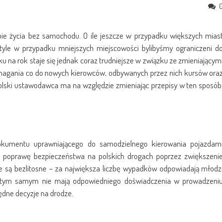
e życia bez samochodu. O ile jeszcze w przypadku większych mias
tyle w przypadku mniejszych miejscowości bylibyśmy ograniczeni d
u na rok staje się jednak coraz trudniejsze w związku ze zmieniającym
ymagania co do nowych kierowców, odbywanych przez nich kursów ora
olski ustawodawca ma na względzie zmieniając przepisy w ten sposób
kumentu uprawniającego do samodzielnego kierowania pojazdam
poprawę bezpieczeństwa na polskich drogach poprzez zwiększeni
ne są bezlitosne – za największa liczbę wypadków odpowiadają młodz
, a tym samym nie mają odpowiedniego doświadczenia w prowadzeni
ędne decyzje na drodze.