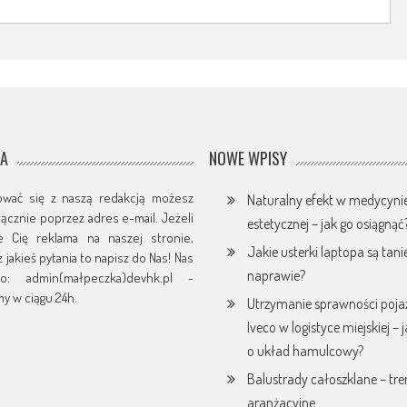
JA
NOWE WPISY
ować się z naszą redakcją możesz
Naturalny efekt w medycyni
yłącznie poprzez adres e-mail. Jeżeli
estetycznej – jak go osiągnąć
je Cię reklama na naszej stronie,
Jakie usterki laptopa są tani
 jakieś pytania to napisz do Nas! Nas
naprawie?
o: admin(małpeczka)devhk.pl -
y w ciągu 24h.
Utrzymanie sprawności poj
Iveco w logistyce miejskiej – 
o układ hamulcowy?
Balustrady całoszklane – tr
aranżacyjne