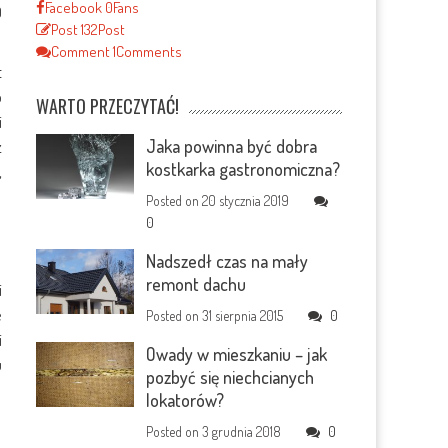
Facebook
0
Fans
0
Post
132
Post
Comment
1
Comments
t
o
WARTO PRZECZYTAĆ!
i
Jaka powinna być dobra
z
kostkarka gastronomiczna?
,
Posted on
20 stycznia 2019
0
Nadszedł czas na mały
remont dachu
i
e
Posted on
31 sierpnia 2015
0
i
Owady w mieszkaniu – jak
u
pozbyć się niechcianych
lokatorów?
Posted on
3 grudnia 2018
0