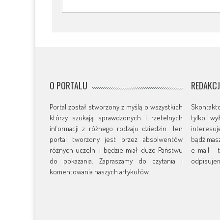
O PORTALU
REDAKC
Portal został stworzony z myślą o wszystkich
Skontakt
którzy szukają sprawdzonych i rzetelnych
tylko i w
informacji z różnego rodzaju dziedzin. Ten
interesu
portal tworzony jest przez absolwentów
bądź masz
różnych uczelni i będzie miał dużo Państwu
e-mail t
do pokazania. Zapraszamy do czytania i
odpisujem
komentowania naszych artykułów.