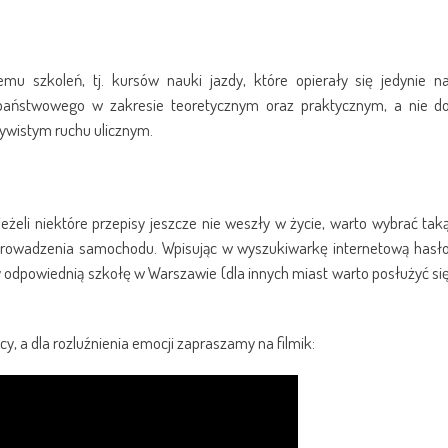
u szkoleń, tj. kursów nauki jazdy, które opierały się jedynie n
państwowego w zakresie teoretycznym oraz praktycznym, a nie d
ywistym ruchu ulicznym.
eżeli niektóre przepisy jeszcze nie weszły w życie, warto wybrać tak
o prowadzenia samochodu. Wpisując w wyszukiwarkę internetową hasł
 odpowiednią szkołę w Warszawie (dla innych miast warto posłużyć si
, a dla rozluźnienia emocji zapraszamy na filmik: