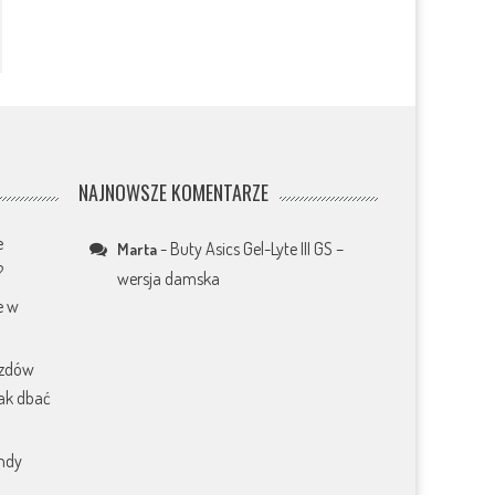
NAJNOWSZE KOMENTARZE
e
-
Buty Asics Gel-Lyte III GS –
Marta
?
wersja damska
e w
azdów
jak dbać
endy