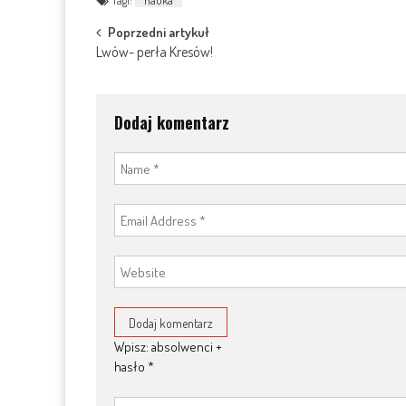
Tagi:
nauka
Post
Poprzedni artykuł
Lwów- perła Kresów!
navigation
Dodaj komentarz
Wpisz: absolwenci +
hasło
*