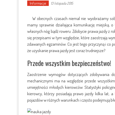
Informacje
13 listopada 2015
W obecnych czasach niemal nie wyobrażamy sobi
mamy sprawnie działająca komunikację miejską, o 
własnych nóg bądź roweru. Zdobycie prawa jazdy z rok
się przepisami w tym względzie, które zaostrzają w
zdawanych egzaminów. Co jest tego przyczyną i co p
że uzyskanie prawa jazdy jest coraz trudniejsze?
Przede wszystkim bezpieczeństwo!
Zaostrzenie wymogów dotyczących zdobywania do
mechanicznymi ma na względzie przede wszystkim 
umiejętności młodych kierowców. Statystyki policyj
kierowcy, którzy posiadają prawo jazdy kilka lat
pojazdów w różnych warunkach i często podejmują bł