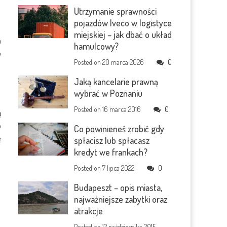
Utrzymanie sprawności
pojazdów Iveco w logistyce
miejskiej – jak dbać o układ
a
hamulcowy?
o
Posted on
20 marca 2026
0
Jaką kancelarie prawną
wybrać w Poznaniu
Posted on
16 marca 2016
0
ą
o
Co powinieneś zrobić gdy
ę
spłacisz lub spłacasz
kredyt we frankach?
Posted on
7 lipca 2022
0
Budapeszt – opis miasta,
najważniejsze zabytki oraz
atrakcje
Posted on
12 października 2015