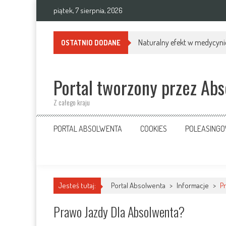
Skip
piątek, 7 sierpnia, 2026
to
content
Naturalny efekt w medycynie
OSTATNIO DODANE
Portal tworzony przez Ab
Z całego kraju
PORTAL ABSOLWENTA
COOKIES
POLEASING
Jesteś tutaj:
Portal Absolwenta
>
Informacje
>
P
Prawo Jazdy Dla Absolwenta?