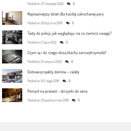
Posted on
27 listopada 2025
0
Najważniejszy dzień dla każdej zakochanej pary
Posted on
26 stycznia 2019
0
Testy do policji, jak wyglądają i na co zwrócić uwagę?
Posted on
2 lipca 2022
0
Czym są i do czego służą blachy żarowytrzymałe?
Posted on
12 sierpnia 2025
0
Gotowe projekty domów – zalety
Posted on
16 lutego 2018
0
Pomysł na prezent – skrzynki do wina
Posted on
23 października 2018
0