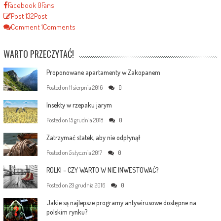
Facebook
0
Fans
Post
132
Post
Comment
1
Comments
WARTO PRZECZYTAĆ!
Proponowane apartamenty w Zakopanem
Posted on
11 sierpnia 2016
0
Insekty w rzepaku jarym
Posted on
15 grudnia 2018
0
Zatrzymać statek, aby nie odpłynął
Posted on
5 stycznia 2017
0
ROLKI – CZY WARTO W NIE INWESTOWAĆ?
Posted on
29 grudnia 2016
0
Jakie są najlepsze programy antywirusowe dostępne na
polskim rynku?