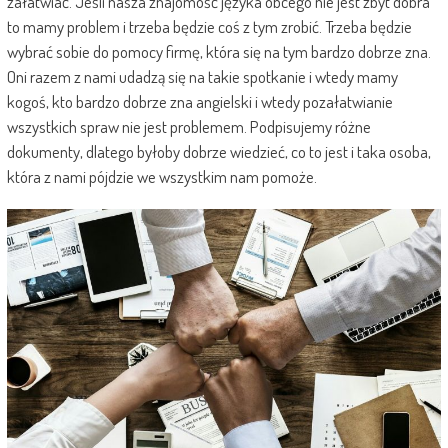
załatwiać. Jeśli nasza znajomość języka obcego nie jest zbyt dobra
to mamy problem i trzeba będzie coś z tym zrobić. Trzeba będzie
wybrać sobie do pomocy firmę, która się na tym bardzo dobrze zna.
Oni razem z nami udadzą się na takie spotkanie i wtedy mamy
kogoś, kto bardzo dobrze zna angielski i wtedy pozałatwianie
wszystkich spraw nie jest problemem. Podpisujemy różne
dokumenty, dlatego byłoby dobrze wiedzieć, co to jest i taka osoba,
która z nami pójdzie we wszystkim nam pomoże.