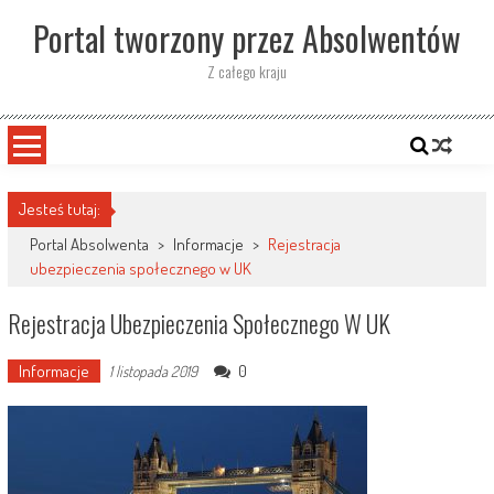
Skip
Portal tworzony przez Absolwentów
to
content
Z całego kraju
Jesteś tutaj:
Portal Absolwenta
>
Informacje
>
Rejestracja
ubezpieczenia społecznego w UK
Rejestracja Ubezpieczenia Społecznego W UK
Informacje
0
1 listopada 2019