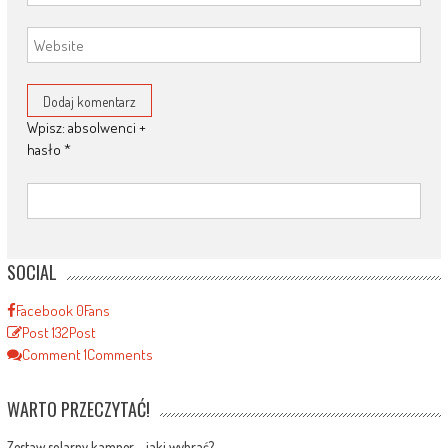
Wpisz: absolwenci +
hasło
*
SOCIAL
Facebook
0
Fans
Post
132
Post
Comment
1
Comments
WARTO PRZECZYTAĆ!
Zestaw solarny kamper – jaki wybrać?