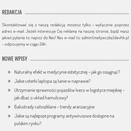
REDAKCJA
Skontaktować się z naszą redakcją możesz tylko i wyłącznie poprzez
adres e-mail. Jeżeli interesuje Cię reklama na naszej stronie, bądź masz
jakieś pytania to napisz do Nas! Nas e-mail to: admin(małpeczka)devhk.pl
- odpisujemy w ciągu 24h.
NOWE WPISY
Naturalny efekt w medycynie estetycznej – jak go osiągnąć?
Jakie usterki laptopa są tanie w naprawie?
Utrzymanie sprawności pojazdów Iveco w logistyce miejskiej –
jak dbać o układ hamulcowy?
Balustrady całoszklane – trendy aranżacyjne
Jakie są najlepsze programy antywirusowe dostępne na
polskim rynku?