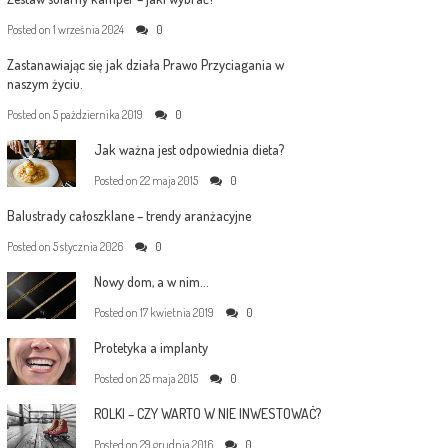
Posted on
1 września 2024
0
Zastanawiając się jak działa Prawo Przyciagania w
naszym życiu.
Posted on
5 października 2019
0
Jak ważna jest odpowiednia dieta?
Posted on
22 maja 2015
0
Balustrady całoszklane – trendy aranżacyjne
Posted on
5 stycznia 2026
0
Nowy dom, a w nim…
Posted on
17 kwietnia 2019
0
Protetyka a implanty
Posted on
25 maja 2015
0
ROLKI – CZY WARTO W NIE INWESTOWAĆ?
Posted on
29 grudnia 2016
0