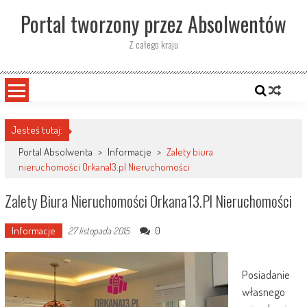
Skip
Portal tworzony przez Absolwentów
to
content
Z całego kraju
Jesteś tutaj:
Portal Absolwenta
>
Informacje
>
Zalety biura
nieruchomości Orkana13.pl Nieruchomości
Zalety Biura Nieruchomości Orkana13.pl Nieruchomości
Informacje
0
27 listopada 2015
Posiadanie
własnego