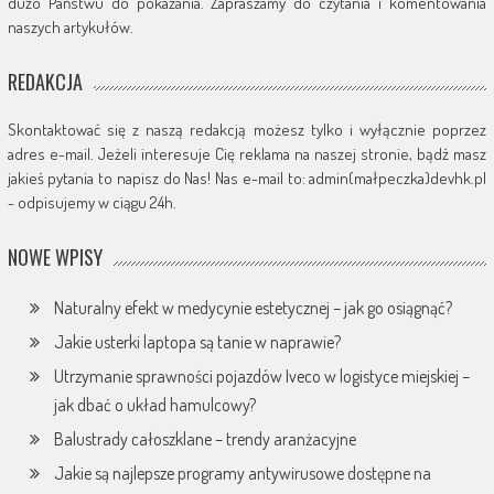
dużo Państwu do pokazania. Zapraszamy do czytania i komentowania
naszych artykułów.
REDAKCJA
Skontaktować się z naszą redakcją możesz tylko i wyłącznie poprzez
adres e-mail. Jeżeli interesuje Cię reklama na naszej stronie, bądź masz
jakieś pytania to napisz do Nas! Nas e-mail to: admin(małpeczka)devhk.pl
- odpisujemy w ciągu 24h.
NOWE WPISY
Naturalny efekt w medycynie estetycznej – jak go osiągnąć?
Jakie usterki laptopa są tanie w naprawie?
Utrzymanie sprawności pojazdów Iveco w logistyce miejskiej –
jak dbać o układ hamulcowy?
Balustrady całoszklane – trendy aranżacyjne
Jakie są najlepsze programy antywirusowe dostępne na