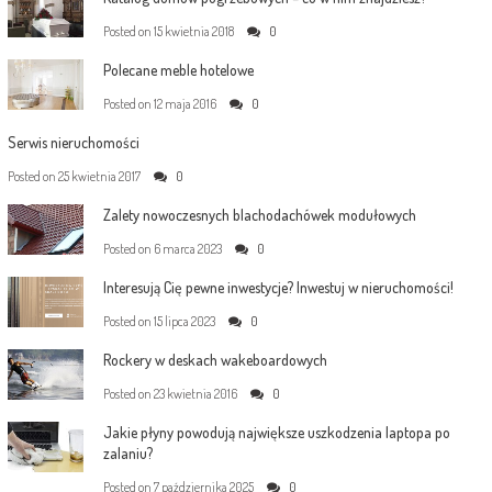
Posted on
15 kwietnia 2018
0
Polecane meble hotelowe
Posted on
12 maja 2016
0
Serwis nieruchomości
Posted on
25 kwietnia 2017
0
Zalety nowoczesnych blachodachówek modułowych
Posted on
6 marca 2023
0
Interesują Cię pewne inwestycje? Inwestuj w nieruchomości!
Posted on
15 lipca 2023
0
Rockery w deskach wakeboardowych
Posted on
23 kwietnia 2016
0
Jakie płyny powodują największe uszkodzenia laptopa po
zalaniu?
Posted on
7 października 2025
0