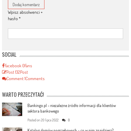
Wpisz: absolwenci +
hasło
*
SOCIAL
Facebook
0
Fans
Post
132
Post
Comment
1
Comments
WARTO PRZECZYTAĆ!
Bankingo.pl – niezależne źródło informacji dla klientów
sektora bankowego
Posted on
20 lipca 2022
0
Katalog domów pogrzebowych – co w nim znajdziesz?