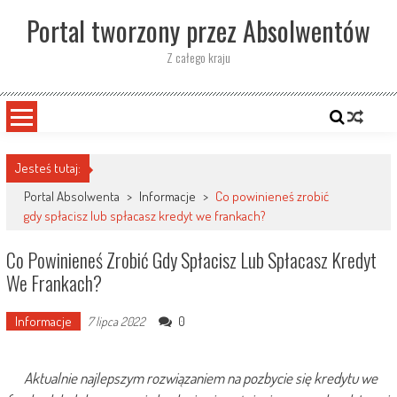
Skip
Portal tworzony przez Absolwentów
to
content
Z całego kraju
Jesteś tutaj:
Portal Absolwenta
>
Informacje
>
Co powinieneś zrobić
gdy spłacisz lub spłacasz kredyt we frankach?
Co Powinieneś Zrobić Gdy Spłacisz Lub Spłacasz Kredyt
We Frankach?
Informacje
0
7 lipca 2022
Aktualnie najlepszym rozwiązaniem na pozbycie się kredytu we