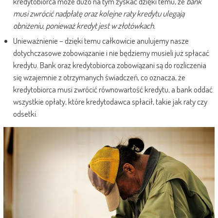
kredytobiorca może dużo na tym zyskać dzięki temu, że
bank
musi zwrócić nadpłatę oraz kolejne raty kredytu ulegają
obniżeniu, ponieważ kredyt jest w złotówkach.
Unieważnienie – dzięki temu całkowicie anulujemy nasze
dotychczasowe zobowiązanie i nie będziemy musieli już spłacać
kredytu. Bank oraz kredytobiorca zobowiązani są do rozliczenia
się wzajemnie z otrzymanych świadczeń, co oznacza, że
kredytobiorca musi zwrócić równowartość kredytu, a bank oddać
wszystkie opłaty, które kredytodawca spłacił, takie jak raty czy
odsetki.