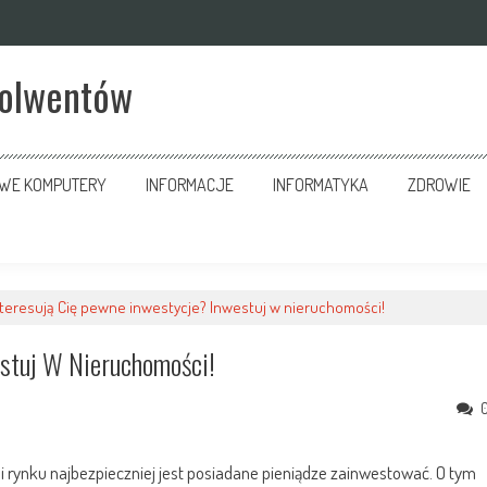
solwentów
OWE KOMPUTERY
INFORMACJE
INFORMATYKA
ZDROWIE
nteresują Cię pewne inwestycje? Inwestuj w nieruchomości!
estuj W Nieruchomości!
mi rynku najbezpieczniej jest posiadane pieniądze zainwestować. O tym