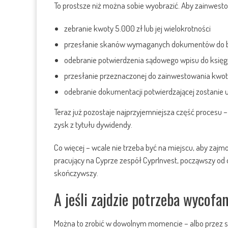
To prostsze niż można sobie wyobrazić. Aby zainwest
zebranie kwoty 5.000 zł lub jej wielokrotności
przesłanie skanów wymaganych dokumentów do bi
odebranie potwierdzenia sądowego wpisu do księg
przesłanie przeznaczonej do zainwestowania kwo
odebranie dokumentacji potwierdzającej zostanie
Teraz już pozostaje najprzyjemniejsza część procesu 
zysk z tytułu dywidendy.
Co więcej – wcale nie trzeba być na miejscu, aby zaj
pracujący na Cyprze zespół CyprInvest, począwszy od
skończywszy.
A jeśli zajdzie potrzeba wycof
Można to zrobić w dowolnym momencie – albo przez s