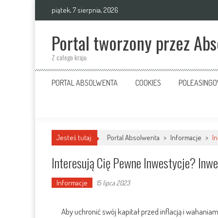
Skip
piątek, 7 sierpnia, 2026
to
content
Portal tworzony przez Ab
Z całego kraju
PORTAL ABSOLWENTA
COOKIES
POLEASING
Jesteś tutaj:
Portal Absolwenta
>
Informacje
>
I
Interesują Cię Pewne Inwestycje? Inw
Informacje
15 lipca 2023
Aby uchronić swój kapitał przed inflacją i wahania