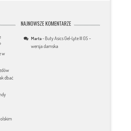
NAJNOWSZE KOMENTARZE
e
-
Buty Asics Gel-Lyte III GS –
Marta
?
wersja damska
e w
azdów
jak dbać
endy
polskim