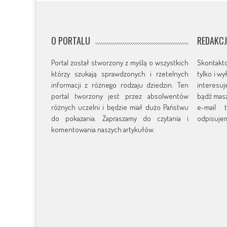
O PORTALU
REDAKC
Portal został stworzony z myślą o wszystkich
Skontakt
którzy szukają sprawdzonych i rzetelnych
tylko i w
informacji z różnego rodzaju dziedzin. Ten
interesu
portal tworzony jest przez absolwentów
bądź masz
różnych uczelni i będzie miał dużo Państwu
e-mail t
do pokazania. Zapraszamy do czytania i
odpisujem
komentowania naszych artykułów.