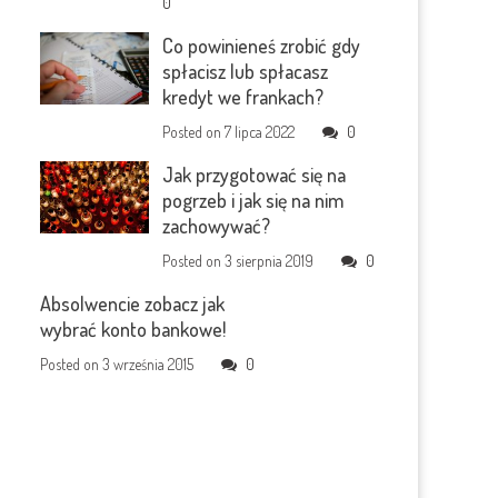
0
Co powinieneś zrobić gdy
spłacisz lub spłacasz
kredyt we frankach?
Posted on
7 lipca 2022
0
Jak przygotować się na
pogrzeb i jak się na nim
zachowywać?
Posted on
3 sierpnia 2019
0
Absolwencie zobacz jak
wybrać konto bankowe!
Posted on
3 września 2015
0