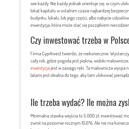
wie każdy. Nie każdy jednak orientuje się, w czym ulo
lokat kapitału w ostatnim czasie najbardziej bezpiec
budynku, lokalu, lub jego części, albo nabycie udzia
inwestycja, która może stać się początkiem niecodzie
Czy inwestować trzeba w Polsc
Firma CyprInvest twierdzi, że niekoniecznie. Wystarczy
cały rok, gdzie pogoda jest piękna, widoki malownicze, 
inwestycja
jest w zasięgu ręki. Ta malownicza wyspa 
latami jest idealna do tego, aby tam ulokować pieniąd
Ile trzeba wydać? Ile można zy
Minimalna stawka wejścia to 5.000 zł, inwestować mo
zwrot na poziomie rocznym 10,6%. Ale nie ma konieczn