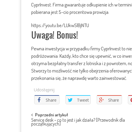
CyprInvest. Firma gwarantuje odkupienie ich w termin
pobierana jest 5-cio procentowa prowizja.
https://youtu.be/LUkwSlBjNTU
Uwaga! Bonus!
Pewna inwestycja w przypadku firmy CyprInvest to nie 
podróżowania. Każdy, kto chce się upewnić, w co inwes
otrzyma bezpłatny transfer z lotniska i z powrotem,
Stworzy to możliwość nie tylko obejrzenia oferowanych
przekonania się, że naprawdę warto zainwestować.
Udostępnij
Share
Tweet
Share
Post
Poprzedni artykuł
Service desk – co to jest i jak działa? [Przewodnik dla
początkujących]
navigation