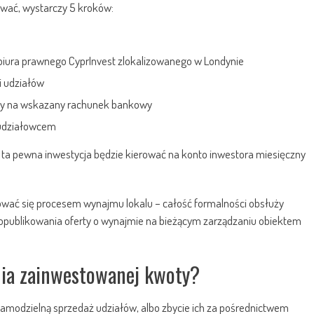
ować, wystarczy 5 kroków:
ura prawnego CyprInvest zlokalizowanego w Londynie
i udziałów
ty na wskazany rachunek bankowy
 udziałowcem
– ta pewna inwestycja będzie kierować na konto inwestora miesięczny
mować się procesem wynajmu lokalu – całość formalności obsłuży
 opublikowania oferty o wynajmie na bieżącym zarządzaniu obiektem
ania zainwestowanej kwoty?
amodzielną sprzedaż udziałów, albo zbycie ich za pośrednictwem