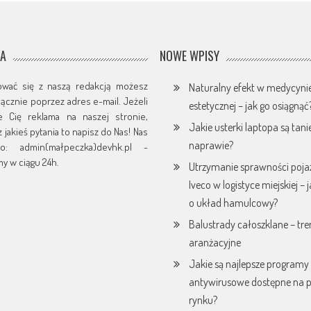
JA
NOWE WPISY
ować się z naszą redakcją możesz
Naturalny efekt w medycyni
yłącznie poprzez adres e-mail. Jeżeli
estetycznej – jak go osiągnąć
je Cię reklama na naszej stronie,
Jakie usterki laptopa są tani
 jakieś pytania to napisz do Nas! Nas
naprawie?
o: admin(małpeczka)devhk.pl -
y w ciągu 24h.
Utrzymanie sprawności poj
Iveco w logistyce miejskiej – 
o układ hamulcowy?
Balustrady całoszklane – tr
aranżacyjne
Jakie są najlepsze programy
antywirusowe dostępne na 
rynku?