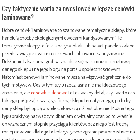
Czy faktycznie warto zainwestować w lepsze cenówki
laminowane?
Dobre cenówki laminowane to szanowane tematyczne sklepy, które
handlują choćby ekologicznymi owocami kandyzowanymi. Te
tematyczne sklepy to fototapety w lokalu lub nawet panele szklane
przedstawiające owoce na drzewach lub owoce kandyzowane.
Dokładnie taka sama grafika znajduje się na stronie internetowej
danego sklepu i na jego blogu na portalu społecznościowym.
Natomiast cenówki laminowane muszą nawiązywać graficznie do
tych motywów. Coś w tym stylu rzecz jasna nie ma kluczowego
znaczenia, ale
cenówki sklepowe
to też ważny detal, czyli warto cos
takiego połączyć z szatą graficzną sklepu tematycznego, po to by
dany sklep był opcją o wiele ciekawszą niż jest obecnie. Można tego
typu praktykę nazwać tym dbaniem o wizualny czar, bo to właśnie
on w znacznym stopniu przyciąga klientów, bez niego jest trochę
mniej ciekawiei dlatego to kolorystyczne zgranie powinno istnieć na
dostatecznie wielu poziomach. Ono przyciąga klientów i to nie tylko