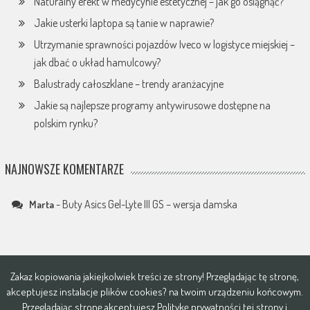
Naturalny efekt w medycynie estetycznej – jak go osiągnąć?
Jakie usterki laptopa są tanie w naprawie?
Utrzymanie sprawności pojazdów Iveco w logistyce miejskiej –
jak dbać o układ hamulcowy?
Balustrady całoszklane – trendy aranżacyjne
Jakie są najlepsze programy antywirusowe dostępne na
polskim rynku?
NAJNOWSZE KOMENTARZE
-
Buty Asics Gel-Lyte III GS – wersja damska
Marta
Zakaz kopiowania jakiejkolwiek treści ze strony! Przeglądając tę stronę,
akceptujesz instalacje plików
cookies?
na twoim urządzeniu końcowym.
Przeglądając stronę akceptujesz
Politykę prywatności tej strony i