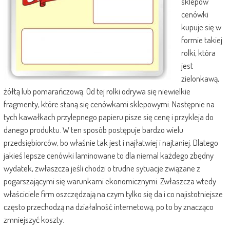
sklepów
cenówki
kupuje się w
formie takiej
rolki, która
jest
zielonkawą,
żółtą lub pomarańczową. Od tej rolki odrywa się niewielkie
fragmenty, które staną się cenówkami sklepowymi. Następnie na
tych kawałkach przylepnego papieru pisze się cenę i przykleja do
danego produktu. W ten sposób postępuje bardzo wielu
przedsiębiorców, bo właśnie tak jest i najłatwiej i najtaniej. Dlatego
jakieś lepsze cenówki laminowane to dla niemal każdego zbędny
wydatek, zwłaszcza jeśli chodzi o trudne sytuacje związane z
pogarszającymi się warunkami ekonomicznymi. Zwłaszcza wtedy
właściciele firm oszczędzają na czym tylko się da i co najistotniejsze
często przechodzą na działalność internetową, po to by znacząco
zmniejszyć koszty.