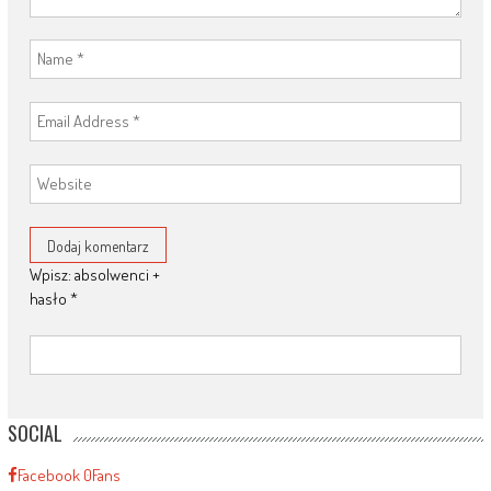
Wpisz: absolwenci +
hasło
*
SOCIAL
Facebook
0
Fans