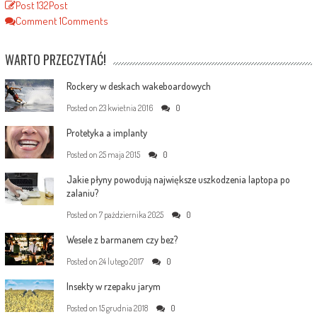
Post
132
Post
Comment
1
Comments
WARTO PRZECZYTAĆ!
Rockery w deskach wakeboardowych
Posted on
23 kwietnia 2016
0
Protetyka a implanty
Posted on
25 maja 2015
0
Jakie płyny powodują największe uszkodzenia laptopa po
zalaniu?
Posted on
7 października 2025
0
Wesele z barmanem czy bez?
Posted on
24 lutego 2017
0
Insekty w rzepaku jarym
Posted on
15 grudnia 2018
0