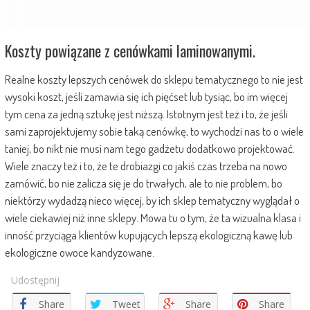
Koszty powiązane z cenówkami laminowanymi.
Realne koszty lepszych cenówek do sklepu tematycznego to nie jest
wysoki koszt, jeśli zamawia się ich pięćset lub tysiąc, bo im więcej
tym cena za jedną sztukę jest niższą. Istotnym jest też i to, że jeśli
sami zaprojektujemy sobie taką cenówkę, to wychodzi nas to o wiele
taniej, bo nikt nie musi nam tego gadżetu dodatkowo projektować.
Wiele znaczy też i to, że te drobiazgi co jakiś czas trzeba na nowo
zamówić, bo nie zalicza się je do trwałych, ale to nie problem, bo
niektórzy wydadzą nieco więcej, by ich sklep tematyczny wyglądał o
wiele ciekawiej niż inne sklepy. Mowa tu o tym, że ta wizualna klasa i
inność przyciąga klientów kupujących lepszą ekologiczną kawę lub
ekologiczne owoce kandyzowane.
Udostępnij
Share
Tweet
Share
Share