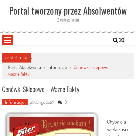
Skip
Portal tworzony przez Absolwentów
to
content
Z całego kraju
Jesteś tutaj:
Portal Absolwenta
>
Informacje
>
Cenówki sklepowe –
ważne fakty
Cenówki Sklepowe – Ważne Fakty
Informacje
0
26 lutego 2021
Chyba dla
większości