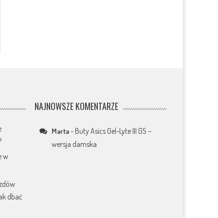
NAJNOWSZE KOMENTARZE
e
-
Buty Asics Gel-Lyte III GS –
Marta
?
wersja damska
e w
azdów
jak dbać