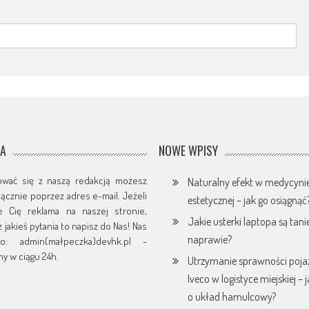
JA
NOWE WPISY
ować się z naszą redakcją możesz
Naturalny efekt w medycyni
yłącznie poprzez adres e-mail. Jeżeli
estetycznej – jak go osiągnąć
je Cię reklama na naszej stronie,
Jakie usterki laptopa są tani
 jakieś pytania to napisz do Nas! Nas
naprawie?
o: admin(małpeczka)devhk.pl -
y w ciągu 24h.
Utrzymanie sprawności poj
Iveco w logistyce miejskiej – 
o układ hamulcowy?