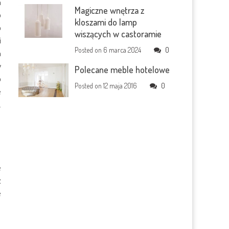
m
Magiczne wnętrza z
o
kloszami do lamp
o
wiszących w castoramie
i
Posted on
6 marca 2024
0
a
y
Polecane meble hotelowe
o
Posted on
12 maja 2016
0
e
.
e
ż
e