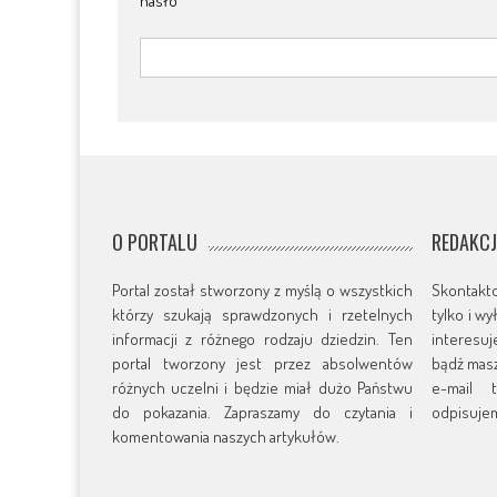
hasło
*
O PORTALU
REDAKC
Portal został stworzony z myślą o wszystkich
Skontakt
którzy szukają sprawdzonych i rzetelnych
tylko i w
informacji z różnego rodzaju dziedzin. Ten
interesu
portal tworzony jest przez absolwentów
bądź masz
różnych uczelni i będzie miał dużo Państwu
e-mail t
do pokazania. Zapraszamy do czytania i
odpisujem
komentowania naszych artykułów.