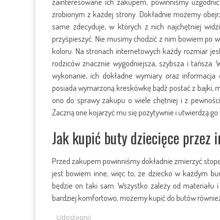
zainteresowane ich zakupem, powinniśmy uzgodnić
zrobionym z każdej strony. Dokładnie możemy obejrz
same zdecyduje, w których z nich najchętniej wid
przyśpieszyć. Nie musimy chodzić z nim bowiem po w
koloru. Na stronach internetowych każdy rozmiar jes
rodziców znacznie wygodniejsza, szybsza i tańsza. 
wykonanie, ich dokładne wymiary oraz informacja
posiada wymarzoną kreskówkę bądź postać z bajki, m
ono do sprawy zakupu o wiele chętniej i z pewności
Zaczną one kojarzyć mu się pozytywnie i utwierdzą g
Jak kupić buty dziecięce przez 
Przed zakupem powinniśmy dokładnie zmierzyć stopę 
jest bowiem inne, więc to, że dziecko w każdym b
będzie on taki sam. Wszystko zależy od materiału i
bardziej komfortowo, możemy kupić do butów również
Udostępnij