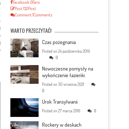
Facebook
0
Fans
0
Post
132
Post
Comment
1
Comments
e
i
WARTO PRZECZYTAĆ!
p
Czas pożegnania
j
o
Posted on
24 października 2019
0
Nowoczesne pomysły na
wykończenie łazienki
Posted on
30 września 2021
0
Urok Transylwanii
Posted on
27 marca 2016
0
Rockery w deskach