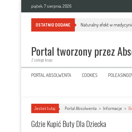
Skip
piątek, 7 sierpnia, 2026
to
content
Naturalny efekt w medycynie
OSTATNIO DODANE
Portal tworzony przez Ab
Z całego kraju
PORTAL ABSOLWENTA
COOKIES
POLEASING
Jesteś tutaj:
Portal Absolwenta
>
Informacje
>
Gd
Gdzie Kupić Buty Dla Dziecka