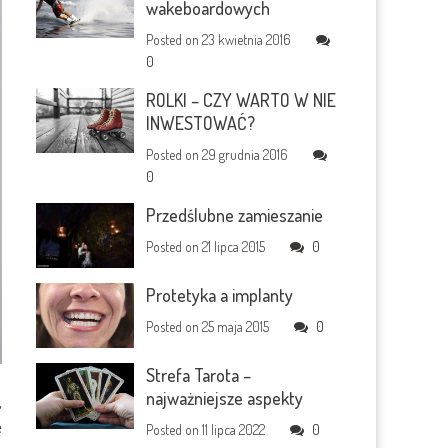
wakeboardowych
Posted on
23 kwietnia 2016
0
ROLKI – CZY WARTO W NIE
INWESTOWAĆ?
Posted on
29 grudnia 2016
0
Przedślubne zamieszanie
Posted on
21 lipca 2015
0
Protetyka a implanty
Posted on
25 maja 2015
0
Strefa Tarota –
najważniejsze aspekty
,
ę
Posted on
11 lipca 2022
0