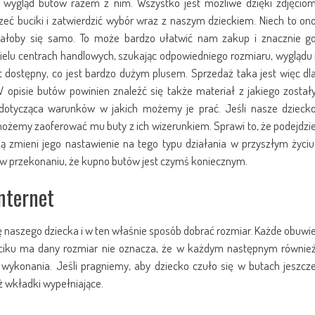
 wygląd butów razem z nim. Wszystko jest możliwe dzięki zdjęcio
eć buciki i zatwierdzić wybór wraz z naszym dzieckiem. Niech to on
ziałoby się samo. To może bardzo ułatwić nam zakup i znacznie g
ielu centrach handlowych, szukając odpowiedniego rozmiaru, wyglądu 
t dostępny, co jest bardzo dużym plusem. Sprzedaż taka jest więc dl
W opisie butów powinien znaleźć się także materiał z jakiego został
 dotycząca warunków w jakich możemy je prać. Jeśli nasze dzieck
ożemy zaoferować mu buty z ich wizerunkiem. Sprawi to, że podejdzi
ą zmieni jego nastawienie na tego typu działania w przyszłym życiu
o w przekonaniu, że kupno butów jest czymś koniecznym.
internet
naszego dziecka i w ten właśnie sposób dobrać rozmiar. Każde obuwi
uciku ma dany rozmiar nie oznacza, że w każdym następnym równie
 wykonania. Jeśli pragniemy, aby dziecko czuło się w butach jeszcz
 wkładki wypełniające.