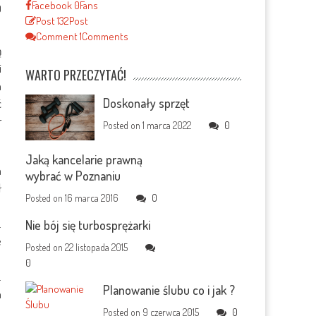
Facebook
0
Fans
0
Post
132
Post
Comment
1
Comments
ą
i
WARTO PRZECZYTAĆ!
a
Doskonały sprzęt
ć
r
Posted on
1 marca 2022
0
Jaką kancelarie prawną
a
wybrać w Poznaniu
ł
Posted on
16 marca 2016
0
.
Nie bój się turbosprężarki
e
Posted on
22 listopada 2015
0
.
Planowanie ślubu co i jak ?
a
Posted on
9 czerwca 2015
0