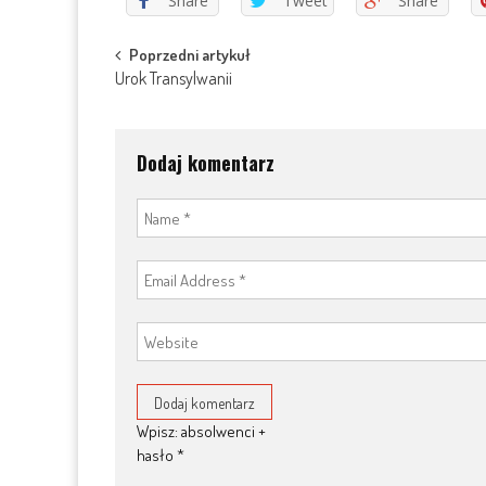
Share
Tweet
Share
Post
Poprzedni artykuł
Urok Transylwanii
navigation
Dodaj komentarz
Wpisz: absolwenci +
hasło
*