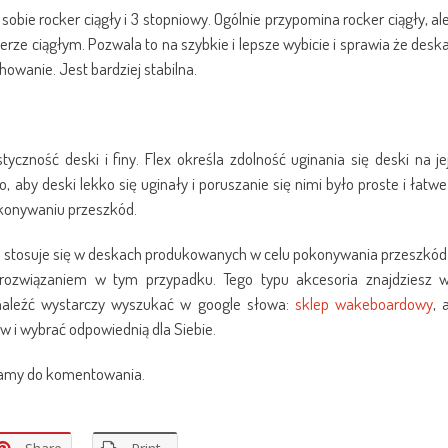
sobie rocker ciągły i 3 stopniowy. Ogólnie przypomina rocker ciągły, al
ckerze ciągłym. Pozwala to na szybkie i lepsze wybicie i sprawia że desk
howanie. Jest bardziej stabilna.
czność deski i finy. Flex określa zdolność uginania się deski na je
, aby deski lekko się uginały i poruszanie się nimi było proste i łatwe
okonywaniu przeszkód.
ne stosuje się w deskach produkowanych w celu pokonywania przeszkód
m rozwiązaniem w tym przypadku. Tego typu akcesoria znajdziesz 
naleźć wystarczy wyszukać w google słowa:
sklep wakeboardowy
, 
w i wybrać odpowiednią dla Siebie.
szamy do komentowania.