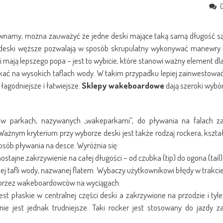
równamy, można zauważyć że jedne deski mające taką samą długość s
ż deski węższe pozwalają w sposób skrupulatny wykonywać manewry 
i mają lepszego popa – jest to wybicie, które stanowi ważny element dl
akać na wysokich taflach wody. W takim przypadku lepiej zainwestowa
łagodniejsze i łatwiejsze.
Sklepy wakeboardowe
dają szeroki wybó
 w parkach, nazywanych „wakeparkami”, do pływania na falach z
Ważnym kryterium przy wyborze deski jest także rodzaj rockera, kszta
osób pływania na desce. Wyróżnia się:
stajne zakrzywienie na całej długości – od czubka (tip) do ogona (tail)
skiej tafli wody, nazwanej flatem. Wybaczy użytkownikowi błędy w trakci
t przez wakeboardowców na wyciągach.
est płaskie w centralnej części deski a zakrzywione na przodzie i tyle
ie jest jednak trudniejsze. Taki rocker jest stosowany do jazdy z