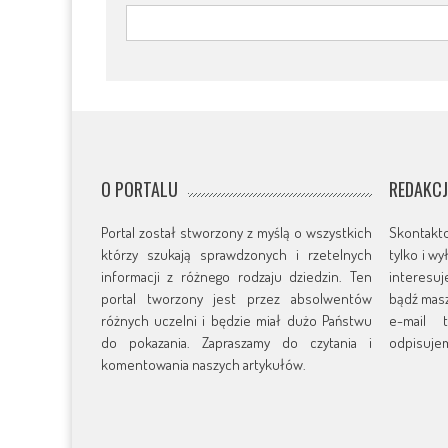
O PORTALU
REDAKC
Portal został stworzony z myślą o wszystkich
Skontakt
którzy szukają sprawdzonych i rzetelnych
tylko i w
informacji z różnego rodzaju dziedzin. Ten
interesu
portal tworzony jest przez absolwentów
bądź masz
różnych uczelni i będzie miał dużo Państwu
e-mail t
do pokazania. Zapraszamy do czytania i
odpisujem
komentowania naszych artykułów.