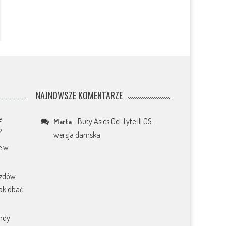
NAJNOWSZE KOMENTARZE
e
-
Buty Asics Gel-Lyte III GS –
Marta
?
wersja damska
e w
azdów
jak dbać
endy