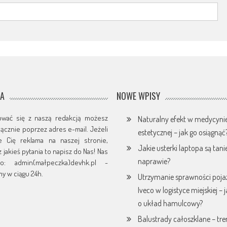
JA
NOWE WPISY
ować się z naszą redakcją możesz
Naturalny efekt w medycyni
yłącznie poprzez adres e-mail. Jeżeli
estetycznej – jak go osiągnąć
je Cię reklama na naszej stronie,
Jakie usterki laptopa są tani
 jakieś pytania to napisz do Nas! Nas
naprawie?
o: admin(małpeczka)devhk.pl -
y w ciągu 24h.
Utrzymanie sprawności poj
Iveco w logistyce miejskiej – 
o układ hamulcowy?
Balustrady całoszklane – tr