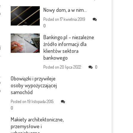
e
Nowy dom, a w nim…
a
Posted on
17 kwietnia 2019
0
Bankingo.pl – niezależne
źródło informacji dla
j
klientów sektora
.
bankowego
Posted on
20 lipca 2022
0
.
Obowiązki i przywileje
w
osoby wypożyczającej
a
samochód
Posted on
19 listopada 2015
0
Makiety architektoniczne,
przemysłowe i