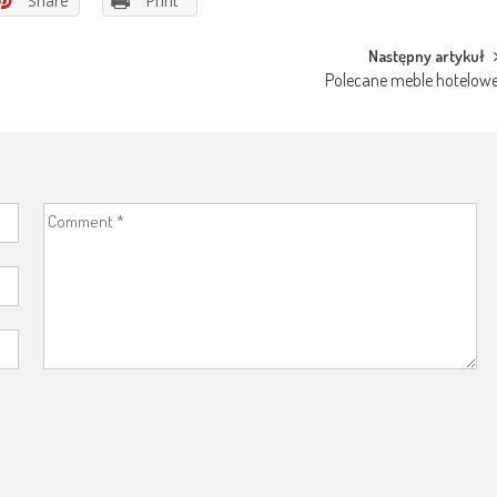
Share
Print
Następny artykuł
Polecane meble hotelow