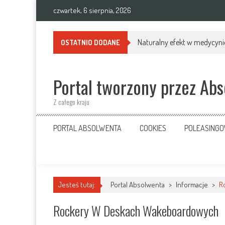
Skip
czwartek, 6 sierpnia, 2026
to
content
Naturalny efekt w medycynie
OSTATNIO DODANE
Portal tworzony przez Ab
Z całego kraju
PORTAL ABSOLWENTA
COOKIES
POLEASING
Jesteś tutaj:
Portal Absolwenta
>
Informacje
>
R
Rockery W Deskach Wakeboardowych