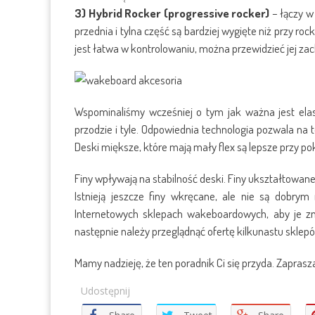
3) Hybrid Rocker (progressive rocker)
– łączy w 
przednia i tylna część są bardziej wygięte niż przy ro
jest łatwa w kontrolowaniu, można przewidzieć jej zac
Wspominaliśmy wcześniej o tym jak ważna jest elasty
przodzie i tyle. Odpowiednia technologia pozwala na to
Deski miększe, które mają mały flex są lepsze przy p
Finy wpływają na stabilność deski. Finy ukształtowa
Istnieją jeszcze finy wkręcane, ale nie są dobry
Internetowych sklepach wakeboardowych, aby je z
następnie należy przeglądnąć ofertę kilkunastu sklepó
Mamy nadzieję, że ten poradnik Ci się przyda. Zapra
Udostępnij