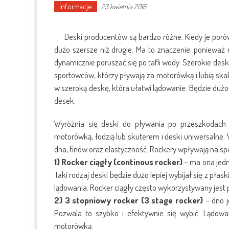
Informacje
23 kwietnia 2016
Deski producentów są bardzo różne. Kiedy je po
dużo szersze niż drugie. Ma to znaczenie, poniewa
dynamicznie poruszać się po tafli wody. Szerokie desk
sportowców, którzy pływają za motorówką i lubią sk
w szeroką deskę, która ułatwi lądowanie. Będzie dużo 
desek.
Wyróżnia się deski do pływania po przeszkodach
motorówką, łodzią lub skuterem i deski uniwersalne. 
dna, finów oraz elastyczność. Rockery wpływają na sp
1) Rocker ciągły (continous rocker)
– ma ona jedno
Taki rodzaj deski będzie dużo lepiej wybijał się z pła
lądowania. Rocker ciągły często wykorzystywany jes
2) 3 stopniowy rocker (3 stage rocker)
– dno j
Pozwala to szybko i efektywnie się wybić. Lądowan
motorówką.