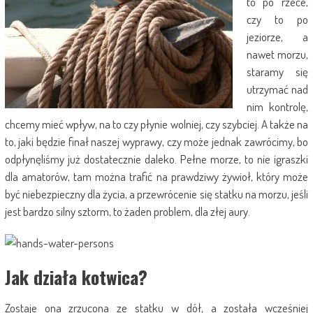
to po rzece,
czy to po
jeziorze, a
nawet morzu,
staramy się
utrzymać nad
nim kontrolę,
chcemy mieć wpływ, na to czy płynie wolniej, czy szybciej. A także na
to, jaki będzie finał naszej wyprawy, czy może jednak zawrócimy, bo
odpłynęliśmy już dostatecznie daleko. Pełne morze, to nie igraszki
dla amatorów, tam można trafić na prawdziwy żywioł, który może
być niebezpieczny dla życia, a przewrócenie się statku na morzu, jeśli
jest bardzo silny sztorm, to żaden problem, dla złej aury.
Jak działa kotwica?
Zostaje ona zrzucona ze statku w dół, a została wcześniej