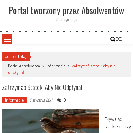
Skip
Portal tworzony przez Absolwentów
to
content
Z całego kraju
Jesteś tutaj:
Portal Absolwenta
>
Informacje
>
Zatrzymać statek, aby nie
odpłynął
Zatrzymać Statek, Aby Nie Odpłynął
Informacje
0
5 stycznia 2017
Pływając
statkiem, czy