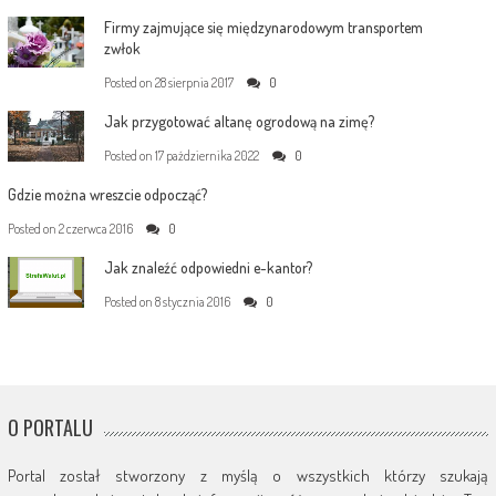
Firmy zajmujące się międzynarodowym transportem
zwłok
Posted on
28 sierpnia 2017
0
Jak przygotować altanę ogrodową na zimę?
Posted on
17 października 2022
0
Gdzie można wreszcie odpocząć?
Posted on
2 czerwca 2016
0
Jak znaleźć odpowiedni e-kantor?
Posted on
8 stycznia 2016
0
O PORTALU
Portal został stworzony z myślą o wszystkich którzy szukają