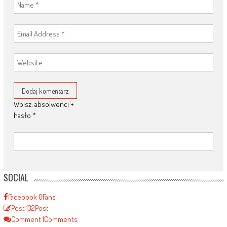
Wpisz: absolwenci +
hasło
*
SOCIAL
Facebook
0
Fans
Post
132
Post
Comment
1
Comments