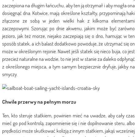
zaczepiona na długim łańcuchu, aby ten ją otrzymał i aby mogła ona
dosięgnąć dna. Kotwice, mają określone kształty, przypominają haki
złączone ze sobą w jeden wielki hak z kilkoma elementami
zaczepowymi. Szorując po dnie akwenu, jakim może być zarówno
jezioro, jak też morze, niejako zaczepiają się o dno, hamując w ten
sposób statek, a ich balast dodatkowo powoduje, że utrzymać się on
może w określonym rejonie. Nawet jeśli statek się nieco buja, co jest
przecież naturalne na wodzie, to nie jest w stanie za daleko odpłynąć
z określonego miejsca, a tym samym bezpiecznie dryfuje, jakby na
smyczy.
Chwile przerwy na pełnym morzu
Ten, kto steruje statkiem, powinien mieć na uwadze, aby cały czas
mieć go pod kontrolą, zapomnienie się i nie dopilnowanie steru, albo
prędkości może skutkować kolizją z innym statkiem, jakąś wcześniej