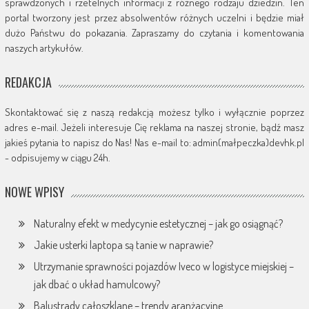
sprawdzonych i rzetelnych informacji z różnego rodzaju dziedzin. Ten
portal tworzony jest przez absolwentów różnych uczelni i będzie miał
dużo Państwu do pokazania. Zapraszamy do czytania i komentowania
naszych artykułów.
REDAKCJA
Skontaktować się z naszą redakcją możesz tylko i wyłącznie poprzez
adres e-mail. Jeżeli interesuje Cię reklama na naszej stronie, bądź masz
jakieś pytania to napisz do Nas! Nas e-mail to: admin(małpeczka)devhk.pl
- odpisujemy w ciągu 24h.
NOWE WPISY
Naturalny efekt w medycynie estetycznej – jak go osiągnąć?
Jakie usterki laptopa są tanie w naprawie?
Utrzymanie sprawności pojazdów Iveco w logistyce miejskiej –
jak dbać o układ hamulcowy?
Balustrady całoszklane – trendy aranżacyjne