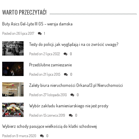
WARTO PRZECZYTAĆ!
Buty Asics Gel-Lyte III GS – wersja damska
Posted on
26 lipca 2017
1
Testy do policji, jak wyglądają i na co zwrócić uwagę?
Posted on
2 lipca 2022
0
Przedślubne zamieszanie
Posted on
21 lipca 2015
0
Zalety biura nieruchomości Orkana13.pl Nieruchomości
Posted on
27 listopada 2015
0
Wybór zakładu kamieniarskiego nie jest prosty
Posted on
15 czerwca 2019
0
Wybierz schody pasujące wielkością do klatki schodowej
Posted on
9 marca 2020
0