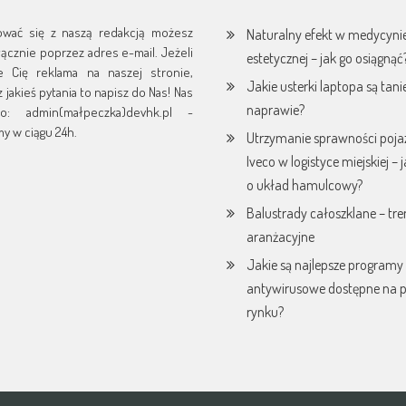
ować się z naszą redakcją możesz
Naturalny efekt w medycyni
yłącznie poprzez adres e-mail. Jeżeli
estetycznej – jak go osiągnąć
je Cię reklama na naszej stronie,
Jakie usterki laptopa są tani
 jakieś pytania to napisz do Nas! Nas
naprawie?
o: admin(małpeczka)devhk.pl -
y w ciągu 24h.
Utrzymanie sprawności poj
Iveco w logistyce miejskiej – 
o układ hamulcowy?
Balustrady całoszklane – tr
aranżacyjne
Jakie są najlepsze programy
antywirusowe dostępne na 
rynku?