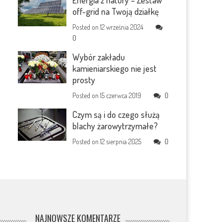
Energia z natury – Zestaw
off-grid na Twoją działkę
Posted on
12 września 2024
0
Wybór zakładu
kamieniarskiego nie jest
prosty
Posted on
15 czerwca 2019
0
Czym są i do czego służą
blachy żarowytrzymałe?
Posted on
12 sierpnia 2025
0
NAJNOWSZE KOMENTARZE