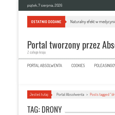
Skip
piątek, 7 sierpnia, 2026
to
content
Naturalny efekt w medycynie
OSTATNIO DODANE
Portal tworzony przez Ab
Z całego kraju
PORTAL ABSOLWENTA
COOKIES
POLEASING
Jesteś tutaj:
Portal Absolwenta
>
Posts tagged "d
TAG: DRONY