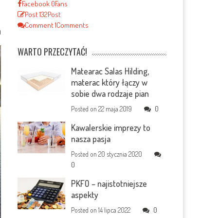
Facebook
0
Fans
Post
132
Post
Comment
1
Comments
0
WARTO PRZECZYTAĆ!
Matearac Salas Hilding,
materac który łączy w
sobie dwa rodzaje pian
Posted on
22 maja 2019
0
Kawalerskie imprezy to
nasza pasja
Posted on
20 stycznia 2020
0
PKFO – najistotniejsze
aspekty
Posted on
14 lipca 2022
0