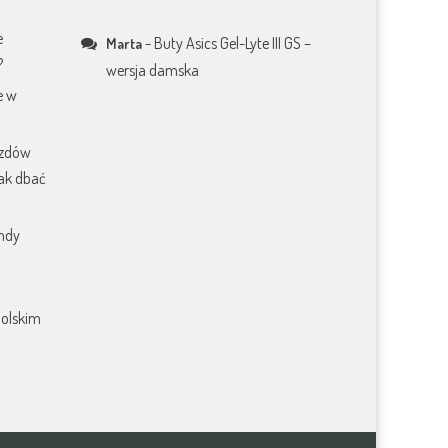
e
-
Buty Asics Gel-Lyte III GS –
Marta
?
wersja damska
e w
azdów
jak dbać
endy
polskim