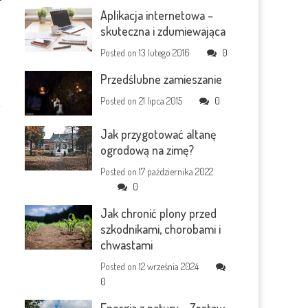
Aplikacja internetowa –
skuteczna i zdumiewająca
Posted on
13 lutego 2016
0
Przedślubne zamieszanie
Posted on
21 lipca 2015
0
Jak przygotować altanę
ogrodową na zimę?
Posted on
17 października 2022
0
Jak chronić plony przed
szkodnikami, chorobami i
chwastami
Posted on
12 września 2024
0