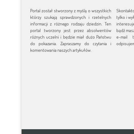
Portal został stworzony z myślą o wszystkich
Skontakt
którzy szukają sprawdzonych i rzetelnych
tylko i w
informacji z różnego rodzaju dziedzin. Ten
interesu
portal tworzony jest przez absolwentów
bądź masz
różnych uczelni i będzie miał dużo Państwu
e-mail t
do pokazania. Zapraszamy do czytania i
odpisujem
komentowania naszych artykułów.