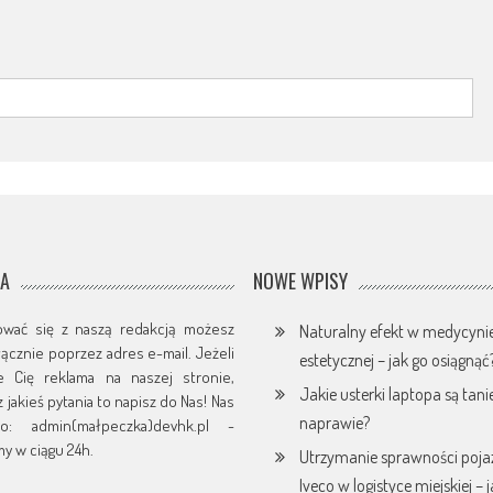
JA
NOWE WPISY
ować się z naszą redakcją możesz
Naturalny efekt w medycyni
yłącznie poprzez adres e-mail. Jeżeli
estetycznej – jak go osiągnąć
je Cię reklama na naszej stronie,
Jakie usterki laptopa są tani
 jakieś pytania to napisz do Nas! Nas
naprawie?
o: admin(małpeczka)devhk.pl -
y w ciągu 24h.
Utrzymanie sprawności poj
Iveco w logistyce miejskiej – 