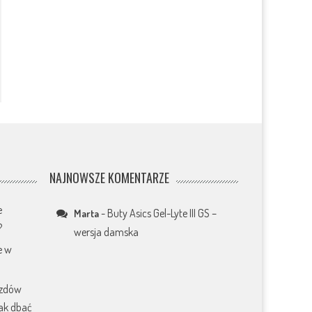
NAJNOWSZE KOMENTARZE
e
-
Buty Asics Gel-Lyte III GS –
Marta
?
wersja damska
e w
azdów
jak dbać