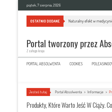
Skip
piątek, 7 sierpnia, 2026
to
content
Naturalny efekt w medycynie
OSTATNIO DODANE
Portal tworzony przez Ab
Z całego kraju
PORTAL ABSOLWENTA
COOKIES
POLEASING
Jesteś tutaj:
Portal Absolwenta
>
Informacje
>
P
Produkty, Które Warto Jeść W Ciąży. 