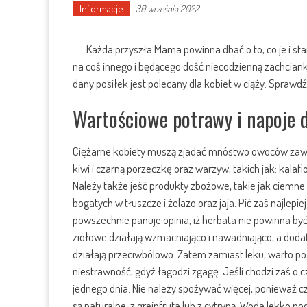
Informacje
30 września 2022
Każda przyszła Mama powinna dbać o to, co je i s
na coś innego i będącego dość niecodzienną zachcianką
dany posiłek jest polecany dla kobiet w ciąży. Spraw
Wartościowe potrawy i napoje d
Ciężarne kobiety muszą zjadać mnóstwo owoców zawier
kiwi i czarną porzeczkę oraz warzyw, takich jak: kalafi
Należy także jeść produkty zbożowe, takie jak ciemn
bogatych w tłuszcze i żelazo oraz jaja. Pić zaś najlepi
powszechnie panuje opinia, iż herbata nie powinna by
ziołowe działają wzmacniająco i nawadniająco, a doda
działają przeciwbólowo. Zatem zamiast leku, warto p
niestrawność, gdyż łagodzi zgagę. Jeśli chodzi zaś o cz
jednego dnia. Nie należy spożywać więcej, ponieważ cza
są naturalne, z grejpfruta lub z cytryną. Woda lekko 