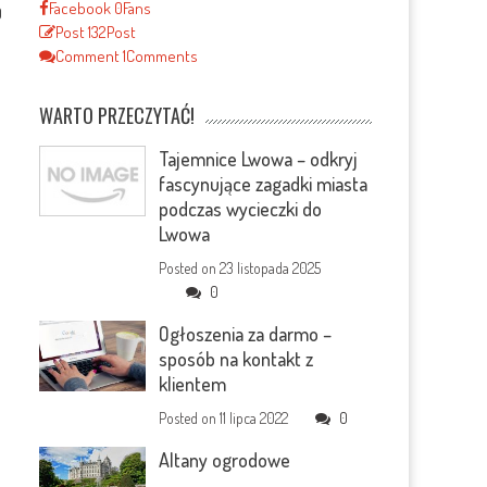
Facebook
0
Fans
0
Post
132
Post
Comment
1
Comments
a
WARTO PRZECZYTAĆ!
Tajemnice Lwowa – odkryj
fascynujące zagadki miasta
podczas wycieczki do
Lwowa
Posted on
23 listopada 2025
0
Ogłoszenia za darmo –
sposób na kontakt z
klientem
Posted on
11 lipca 2022
0
Altany ogrodowe