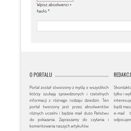
Wpisz: absolwenci +
hasło
*
O PORTALU
REDAKC
Portal został stworzony z myślą o wszystkich
Skontakt
którzy szukają sprawdzonych i rzetelnych
tylko i w
informacji z różnego rodzaju dziedzin. Ten
interesu
portal tworzony jest przez absolwentów
bądź masz
różnych uczelni i będzie miał dużo Państwu
e-mail t
do pokazania. Zapraszamy do czytania i
odpisujem
komentowania naszych artykułów.