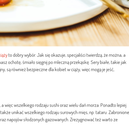
iąży
to dobry wybór. Jak się okazuje, specjaliści twierdzą, że można, a
asz ochotę, śmiało sięgnij po mleczną przekąskę. Sery białe, takie jak
cyjny, są również bezpieczne dla kobiet w ciąży, więc mogą je jeść,
, a więc wszelkiego rodzaju sushi oraz wielu dań morza. Ponadto lepiej
 także unikać wszelkiego rodzaju surowych mięs, np. tataru. Zabronion
oraz napojów słodzonych gazowanych. Zrezygnować też warto ze