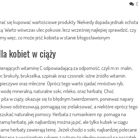
tarać się kupować wartościowe produkty. Niekiedy dopada jednak ochot
. Warto wówczas ulec pokusie, lecz wcześniej najlepiej sprawdzić, czy
dźmy więc, co może jeść kobieta w stanie błogosławionym.
la kobiet w ciąży
ających witaminę C odpowiadającą za odporność, czyli m.in. malin,
or, brokuły, brukselka, szpinak oraz czosnek: istne źródło witamin.
e pieczywo oraz mleczne. Oprócz tego warto zjadać mnóstwo ryb,
ej wodę mineralną, naturalne soki, mleko, oraz herbatę. Choć
ć pita w ciąży, okazuje się to błędnym twierdzeniem, ponieważ napary
tkowo odstresowują, pomagają się zrelaksować, a niektóre oprócz tego
oszukać naturalnej pomocy. Herbata z rumiankiem np. pomaga na
arną herbatę, jak najbardziej można ją pić, ale tylko kubek w ciągu
rne herbaty zawierają teinę. Jeżeli chodzi o soki, najbardziej polecane
podgrzana z wyciśniętym sokiem z cytryny to idealny pomysł na początek