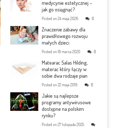
medycynie estetycznej –
jak go osiągnąć?
Posted on
24 maja 2026
0
Znaczenie zabawy dla
prawidłowego rozwoju
małych dzieci
Posted on
18 marca 2020
0
Matearac Salas Hilding,
materac który łączy w
sobie dwa rodzaje pian
Posted on
22 maja 2019
0
Jakie są najlepsze
programy antywirusowe
dostępne na polskim
e
rynku?
Posted on
27 listopada 2025