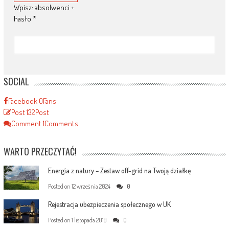
Wpisz: absolwenci +
hasło
*
SOCIAL
Facebook
0
Fans
Post
132
Post
Comment
1
Comments
WARTO PRZECZYTAĆ!
Energia z natury – Zestaw off-grid na Twoją działkę
Posted on
12 września 2024
0
Rejestracja ubezpieczenia społecznego w UK
Posted on
1 listopada 2019
0