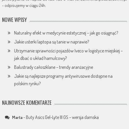
- odpisujemy w ciągu 24h.
NOWE WPISY
Naturalny efekt w medycynie estetycznej – jak go osiągnąć?
Jakie usterki laptopa są tanie w naprawie?
Utrzymanie sprawności pojazdów Iveco w logistyce miejskiej –
jak dbać o układ hamulcowy?
Balustrady całoszklane – trendy aranżacyjne
Jakie są najlepsze programy antywirusowe dostępne na
polskim rynku?
NAJNOWSZE KOMENTARZE
-
Buty Asics Gel-Lyte III GS – wersja damska
Marta