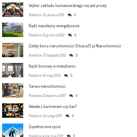
Wybór zakładu kamieniarskiego nie jest prosty
Posted on
15 czerwca 2019
0
Bądź niezależny energetycznie
Posted on
12 grudnia 2022
0
Zalety biura nieruchomości Orkana13.pl Nieruchomości
Posted on
27 listopada 2015
0
Kącik biurowy w mieszkaniu
Posted on
16 maja 2016
0
Serwis nieruchomości
Posted on
25 kwietnia 2017
0
Wesele z barmanem czy bez?
Posted on
24 lutego 2017
0
Zupełnie inne życie
Posted on
4 stycznia 2017
0