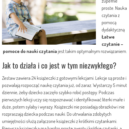
zupełnie
proste. Nauka
czytania z
pomocą
dydaktyczną
Łatwe
czytanie
–
pomoce do nauki czytania
jest takim optymalnym rozwiązaniem.
Jak to działa i co jest w tym niezwykłego?
Zestaw zawiera 24 książeczki z gotowymi lekcjami. Lekcje są proste i
pozwalają rozpocząć naukę czytania już, od zaraz. Wystarczy 5 minut
dziennie, żeby dziecko zaczęło szybko robić postępy. Podczas
pierwszych lekcji uczy się rozpoznawać i identyfikować literki małe i
duże, potem sylaby i wyrazy. Książeczki nie posiadają obrazków i nie
rozpraszają dziecka podczas nauki. Do utrwalania zdobytych
umiejętności służą załączone książeczki z krótkimi czytankami.
Pierwsza książeczka ma bardzo proste zwroty i krótkie czytanki, a