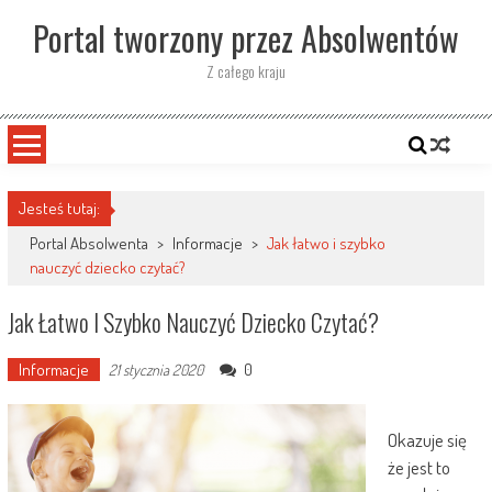
Skip
Portal tworzony przez Absolwentów
to
content
Z całego kraju
Jesteś tutaj:
Portal Absolwenta
>
Informacje
>
Jak łatwo i szybko
nauczyć dziecko czytać?
Jak Łatwo I Szybko Nauczyć Dziecko Czytać?
Informacje
0
21 stycznia 2020
Okazuje się
że jest to