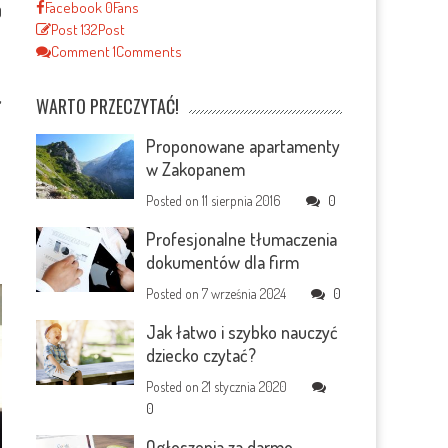
Facebook
0
Fans
0
Post
132
Post
Comment
1
Comments
,
WARTO PRZECZYTAĆ!
Proponowane apartamenty
w Zakopanem
Posted on
11 sierpnia 2016
0
Profesjonalne tłumaczenia
dokumentów dla firm
Posted on
7 września 2024
0
Jak łatwo i szybko nauczyć
dziecko czytać?
Posted on
21 stycznia 2020
0
Ogłoszenia za darmo –