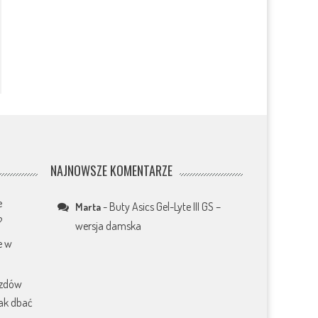
NAJNOWSZE KOMENTARZE
e
-
Buty Asics Gel-Lyte III GS –
Marta
?
wersja damska
e w
azdów
jak dbać