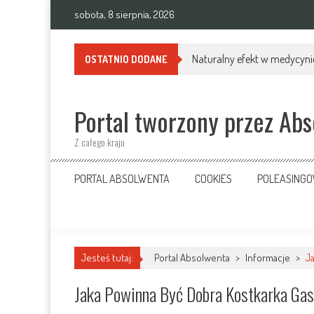
Skip
sobota, 8 sierpnia, 2026
to
content
Naturalny efekt w medycynie
OSTATNIO DODANE
Portal tworzony przez Ab
Z całego kraju
PORTAL ABSOLWENTA
COOKIES
POLEASING
Jesteś tutaj:
Portal Absolwenta
>
Informacje
>
J
Jaka Powinna Być Dobra Kostkarka Ga