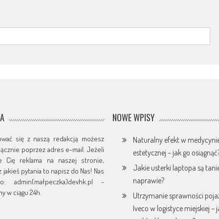
JA
NOWE WPISY
ować się z naszą redakcją możesz
Naturalny efekt w medycyni
yłącznie poprzez adres e-mail. Jeżeli
estetycznej – jak go osiągnąć
je Cię reklama na naszej stronie,
Jakie usterki laptopa są tani
 jakieś pytania to napisz do Nas! Nas
naprawie?
o: admin(małpeczka)devhk.pl -
y w ciągu 24h.
Utrzymanie sprawności poj
Iveco w logistyce miejskiej – 