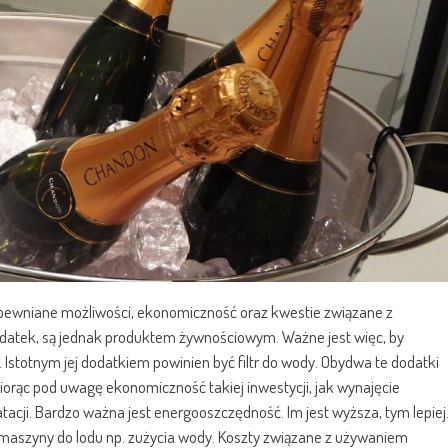
zapewniane możliwości, ekonomiczność oraz kwestie związane z
odatek, są jednak produktem żywnościowym. Ważne jest więc, by
stotnym jej dodatkiem powinien być filtr do wody. Obydwa te dodatki
Biorąc pod uwagę ekonomiczność takiej inwestycji, jak wynajęcie
atacji. Bardzo ważna jest energooszczędność. Im jest wyższa, tym lepiej
m maszyny do lodu np. zużycia wody. Koszty związane z używaniem