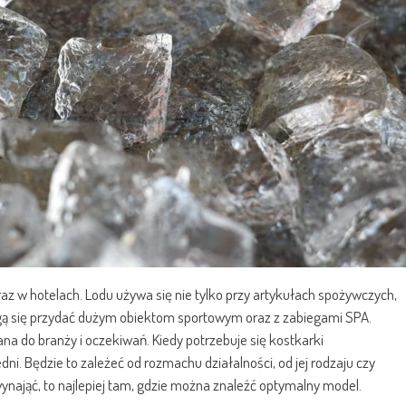
az w hotelach. Lodu używa się nie tylko przy artykułach spożywczych,
 Mogą się przydać dużym obiektom sportowym oraz z zabiegami SPA.
na do branży i oczekiwań. Kiedy potrzebuje się kostkarki
ni. Będzie to zależeć od rozmachu działalności, od jej rodzaju czy
wynająć, to najlepiej tam, gdzie można znaleźć optymalny model.