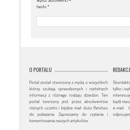
Wpisz: absolwenci +
hasło
*
O PORTALU
REDAKC
Portal został stworzony z myślą o wszystkich
Skontakt
którzy szukają sprawdzonych i rzetelnych
tylko i w
informacji z różnego rodzaju dziedzin. Ten
interesu
portal tworzony jest przez absolwentów
bądź masz
różnych uczelni i będzie miał dużo Państwu
e-mail t
do pokazania. Zapraszamy do czytania i
odpisujem
komentowania naszych artykułów.