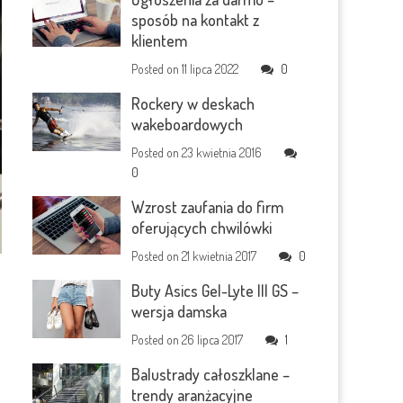
sposób na kontakt z
klientem
Posted on
11 lipca 2022
0
Rockery w deskach
wakeboardowych
Posted on
23 kwietnia 2016
0
Wzrost zaufania do firm
oferujących chwilówki
Posted on
21 kwietnia 2017
0
Buty Asics Gel-Lyte III GS –
wersja damska
Posted on
26 lipca 2017
1
.
Balustrady całoszklane –
trendy aranżacyjne