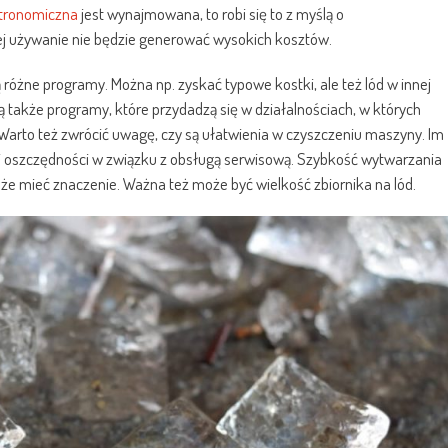
tronomiczna
jest wynajmowana, to robi się to z myślą o
jej używanie nie będzie generować wysokich kosztów.
różne programy. Można np. zyskać typowe kostki, ale też lód w innej
ą także programy, które przydadzą się w działalnościach, w których
 Warto też zwrócić uwagę, czy są ułatwienia w czyszczeniu maszyny. Im
j oszczędności w związku z obsługą serwisową. Szybkość wytwarzania
oże mieć znaczenie. Ważna też może być wielkość zbiornika na lód.