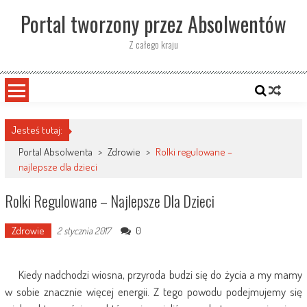
Skip
Portal tworzony przez Absolwentów
to
content
Z całego kraju
Jesteś tutaj:
Portal Absolwenta
>
Zdrowie
>
Rolki regulowane –
najlepsze dla dzieci
Rolki Regulowane – Najlepsze Dla Dzieci
Zdrowie
0
2 stycznia 2017
Kiedy nadchodzi wiosna, przyroda budzi się do życia a my mamy
w sobie znacznie więcej energii. Z tego powodu podejmujemy się