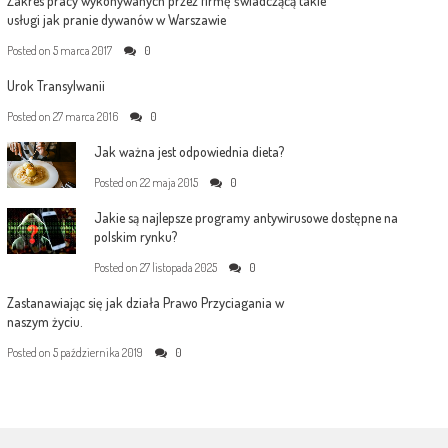
Zakres pracy wykonywanych przez firmę świadczącą takie
usługi jak pranie dywanów w Warszawie
Posted on
5 marca 2017
0
Urok Transylwanii
Posted on
27 marca 2016
0
Jak ważna jest odpowiednia dieta?
Posted on
22 maja 2015
0
Jakie są najlepsze programy antywirusowe dostępne na
polskim rynku?
Posted on
27 listopada 2025
0
Zastanawiając się jak działa Prawo Przyciagania w
naszym życiu.
Posted on
5 października 2019
0