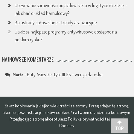
Utrzymanie sprawności pojazdów Iveco w logistyce miejskiej –
jak dbać o układ hamulcowy?
Balustrady całoszklane – trendy aranżacyjne
Jakie są najlepsze programy antywirusowe dostępne na
polskim rynku?
NAJNOWSZE KOMENTARZE
-
Buty Asics Gel-Lyte III GS – wersja damska
Marta
Zakaz kopiowania jakiejkolwiek treści ze strony! Przeglądając tę stronę,
akceptujesz instalacje plików
cookies?
na twoim urządzeniu końcowym.
Przeglądając stronę akceptujesz
Politykę prywatności tej strony i
Cookies
.
TOP