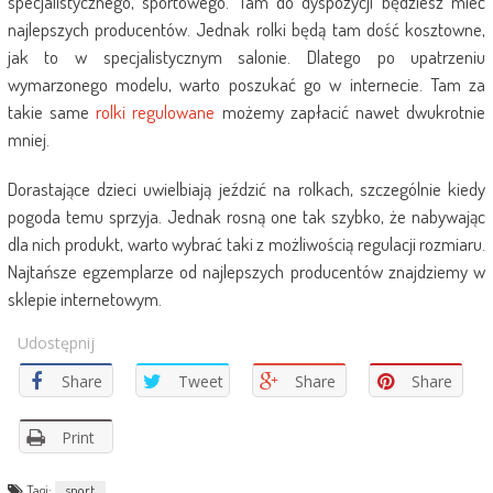
specjalistycznego, sportowego. Tam do dyspozycji będziesz mieć
najlepszych producentów. Jednak rolki będą tam dość kosztowne,
jak to w specjalistycznym salonie. Dlatego po upatrzeniu
wymarzonego modelu, warto poszukać go w internecie. Tam za
takie same
rolki regulowane
możemy zapłacić nawet dwukrotnie
mniej.
Dorastające dzieci uwielbiają jeździć na rolkach, szczególnie kiedy
pogoda temu sprzyja. Jednak rosną one tak szybko, że nabywając
dla nich produkt, warto wybrać taki z możliwością regulacji rozmiaru.
Najtańsze egzemplarze od najlepszych producentów znajdziemy w
sklepie internetowym.
Udostępnij
Share
Tweet
Share
Share
Print
Tagi:
sport