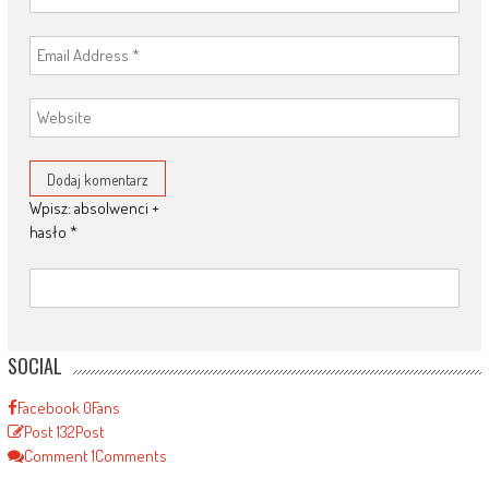
Wpisz: absolwenci +
hasło
*
SOCIAL
Facebook
0
Fans
Post
132
Post
Comment
1
Comments