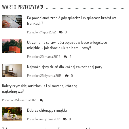
WARTO PRZECZYTAĆ!
Co powinieneś zrobić gdy spłacisz lub spłacasz kredyt we
frankach?
Posted on
7 lipca 2022
0
Utrzymanie sprawności pojazdów Iveco w logistyce
miejskiej – jak dbać o układ hamulcowy?
Posted on
20 marca 2026
0
Najważniejszy dzień dla każdej zakochanej pary
Posted on
26 stycznia 2019
0
Rolety rzymskie, austriackie i plisowane, które są
najładniejsze?
Posted on
15 kwietnia 2021
0
Dobrze chłonący i miękki
Posted on
4 stycznia 2017
0