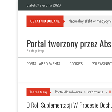
Skip
piątek, 7 sierpnia, 2026
to
content
Naturalny efekt w medycynie
OSTATNIO DODANE
Portal tworzony przez Ab
Z całego kraju
PORTAL ABSOLWENTA
COOKIES
POLEASING
Jesteś tutaj:
Portal Absolwenta
>
Informacje
>
O
O Roli Suplementacji W Procesie Odch