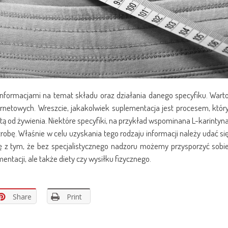
informacjami na temat składu oraz działania danego specyfiku. Wart
ernetowych. Wreszcie, jakakolwiek suplementacja jest procesem, któr
tą od żywienia. Niektóre specyfiki, na przykład wspominana L-karintyn
ę. Właśnie w celu uzyskania tego rodzaju informacji należy udać si
się z tym, że bez specjalistycznego nadzoru możemy przysporzyć sobi
mentacji, ale także diety czy wysiłku fizycznego.
Share
Print