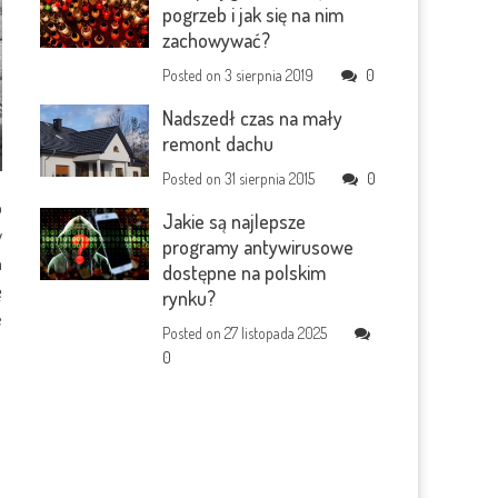
pogrzeb i jak się na nim
zachowywać?
Posted on
3 sierpnia 2019
0
Nadszedł czas na mały
remont dachu
Posted on
31 sierpnia 2015
0
o
Jakie są najlepsze
y
programy antywirusowe
a
dostępne na polskim
ę
rynku?
e
Posted on
27 listopada 2025
0