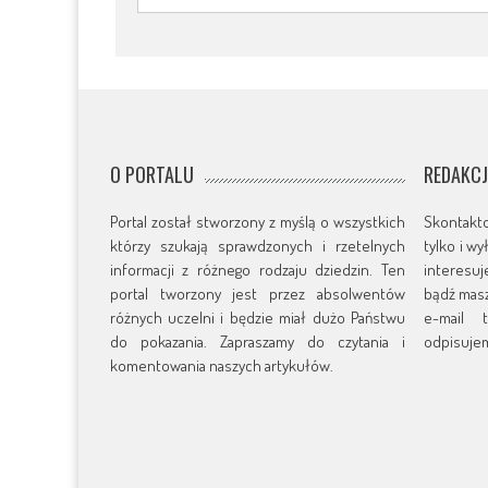
O PORTALU
REDAKC
Portal został stworzony z myślą o wszystkich
Skontakt
którzy szukają sprawdzonych i rzetelnych
tylko i w
informacji z różnego rodzaju dziedzin. Ten
interesu
portal tworzony jest przez absolwentów
bądź masz
różnych uczelni i będzie miał dużo Państwu
e-mail t
do pokazania. Zapraszamy do czytania i
odpisujem
komentowania naszych artykułów.