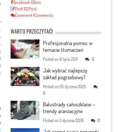
Facebook
0
Fans
0
Post
132
Post
Comment
1
Comments
o
,
WARTO PRZECZYTAĆ!
,
Profesjonalna pomoc w
,
temacie tłumaczeń
a
i
Posted on
8 lipca 2021
0
i
Jak wybrać najlepszy
z
zakład pogrzebowy?
Posted on
20 stycznia 2020
0
Balustrady całoszklane –
ą
trendy aranżacyjne
ą
Posted on
5 stycznia 2026
0
ą
ę
Jak zacząć swoją przygodę