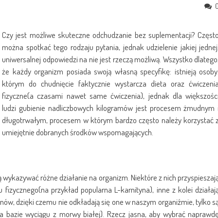
Czy jest możliwe skuteczne odchudzanie bez suplementacji? Częst
można spotkać tego rodzaju pytania, jednak udzielenie jakiej jednej
uniwersalnej odpowiedzi na nie jest rzeczą możliwą. Wszystko dlatego
że każdy organizm posiada swoją własną specyfikę: istnieją osoby
którym do chudnięcie faktycznie wystarcza dieta oraz ćwiczeni
fizyczne(a czasami nawet same ćwiczenia), jednak dla większośc
ludzi gubienie nadliczbowych kilogramów jest procesem żmudnym 
długotrwałym, procesem w którym bardzo często należy korzystać 
umiejętnie dobranych środków wspomagających.
kazywać różne działanie na organizm. Niektóre z nich przyspieszaj
 fizycznego(na przykład popularna L-karnityna), inne z kolei działaj
ów, dzięki czemu nie odkładają się one w naszym organiźmie, tylko s
a bazie wyciągu z morwy białej). Rzecz jasna, aby wybrać naprawd