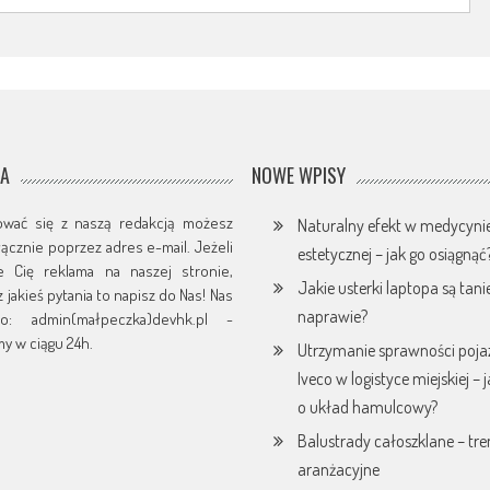
JA
NOWE WPISY
ować się z naszą redakcją możesz
Naturalny efekt w medycyni
yłącznie poprzez adres e-mail. Jeżeli
estetycznej – jak go osiągnąć
je Cię reklama na naszej stronie,
Jakie usterki laptopa są tani
 jakieś pytania to napisz do Nas! Nas
naprawie?
o: admin(małpeczka)devhk.pl -
y w ciągu 24h.
Utrzymanie sprawności poj
Iveco w logistyce miejskiej – 
o układ hamulcowy?
Balustrady całoszklane – tr
aranżacyjne