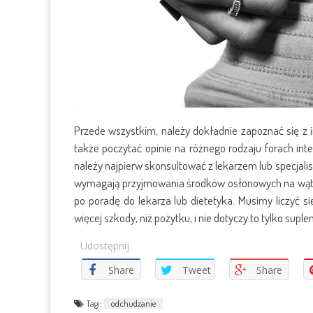
Przede wszystkim, należy dokładnie zapoznać się z 
także poczytać opinie na różnego rodzaju forach int
należy najpierw skonsultować z lekarzem lub specjalis
wymagają przyjmowania środków osłonowych na wątrob
po poradę do lekarza lub dietetyka. Musimy liczyć 
więcej szkody, niż pożytku, i nie dotyczy to tylko suple
Udostępnij
Share
Tweet
Share
Tagi:
odchudzanie