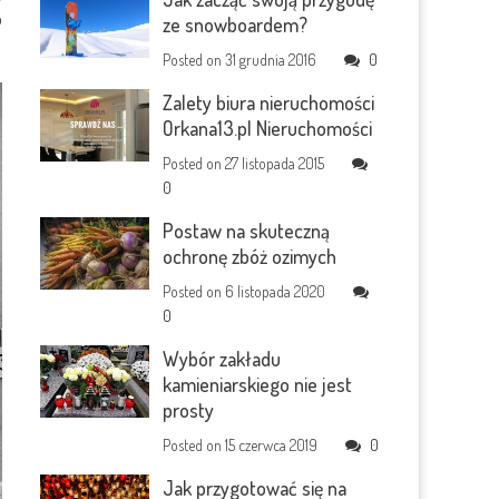
o
ze snowboardem?
Posted on
31 grudnia 2016
0
Zalety biura nieruchomości
Orkana13.pl Nieruchomości
Posted on
27 listopada 2015
0
Postaw na skuteczną
ochronę zbóż ozimych
Posted on
6 listopada 2020
0
Wybór zakładu
kamieniarskiego nie jest
prosty
Posted on
15 czerwca 2019
0
Jak przygotować się na