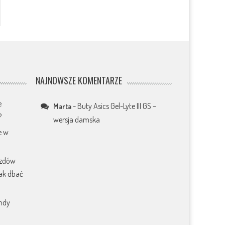
NAJNOWSZE KOMENTARZE
e
-
Buty Asics Gel-Lyte III GS –
Marta
?
wersja damska
e w
azdów
jak dbać
endy