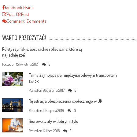
Facebook
0
Fans
Post
132
Post
Comment
1
Comments
WARTO PRZECZYTAĆ!
Rolety rzymskie, austriackie i plisowane, które są
najładniejsze?
Posted on
15 kwietnia 2021
0
Firmy zajmujące się międzynarodowym transportem
zwłok
Posted on
28 sierpnia 2017
0
Rejestracja ubezpieczenia społecznego w UK
Posted on
1 listopada 2019
0
Biurowe szafy w dobrym stylu
Posted on
14 lipca 2016
0