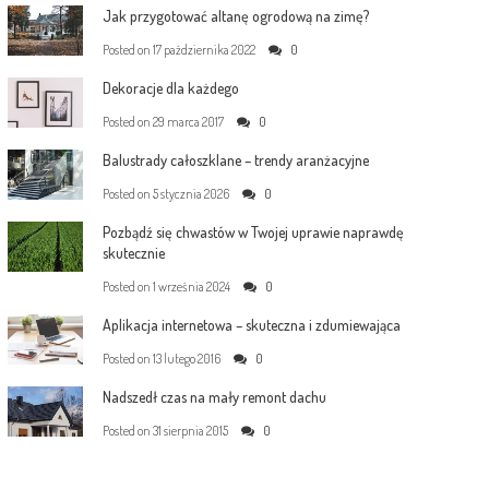
Jak przygotować altanę ogrodową na zimę?
Posted on
17 października 2022
0
Dekoracje dla każdego
Posted on
29 marca 2017
0
Balustrady całoszklane – trendy aranżacyjne
Posted on
5 stycznia 2026
0
Pozbądź się chwastów w Twojej uprawie naprawdę
skutecznie
Posted on
1 września 2024
0
Aplikacja internetowa – skuteczna i zdumiewająca
Posted on
13 lutego 2016
0
Nadszedł czas na mały remont dachu
Posted on
31 sierpnia 2015
0