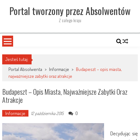
Skip
Portal tworzony przez Absolwentów
to
content
Z całego kraju
Jesteś tutaj:
Portal Absolwenta
>
Informacje
>
Budapeszt – opis miasta,
najważniejsze zabytki oraz atrakcje
Budapeszt – Opis Miasta, Najważniejsze Zabytki Oraz
Atrakcje
Informacje
0
12 października 2015
Decydując się