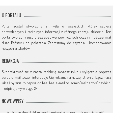
O PORTALU
Portal został stworzony z myślą o wszystkich którzy szukają
sprawdzonych i rzetelnych informacji z różnego rodzaju dziedzin. Ten
portal tworzony jest przez absolwentów różnych uczelni i będzie miał
dużo Państwu do pokazania. Zapraszamy do czytania i komentowania
naszych artykułów.
REDAKCJA
Skontaktować się z naszą redakcją możesz tylko i wyłącznie poprzez
adres e-mail. Jeżeli interesuje Cię reklama na naszej stronie, bądź masz
jakieś pytania to napisz do Nas! Nas e-mail to: admin(małpeczka)devhk.pl
- odpisujemy w ciągu 24h.
NOWE WPISY
Naturalny efekt w medycynie estetycznej – jak go osiągnąć?