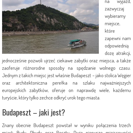
na wyjazd,
zazwyczaj
wybieramy
miejsce,
które
zapewni nam
odpowiednią
dozę atrakcji,
jednocześnie pozwoli ujrzeć ciekawe zabytki oraz miejsca, a także
zaoferuje różnorodne sposoby na spędzanie wolnego czasu.
Jednym z takich miejsc jest właśnie Budapeszt – jako stolica Węgier
oraz architektoniczna perełka na szlaku najważniejszych
europejskich zabytków, oferuje on naprawdę wiele, każdemu
turyście, który tylko zechce odkryć urok tego miasta.
Budapeszt – jaki jest?
Znany obecnie Budapeszt powstał w wyniku połączenia trzech
miast: Budy, Obudy oraz Pesztu. Dwie pierwsze miejscowości