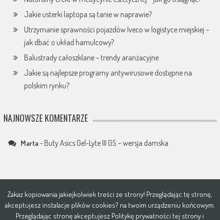
Jakie usterki laptopa są tanie w naprawie?
Utrzymanie sprawności pojazdów Iveco w logistyce miejskiej –
jak dbać o układ hamulcowy?
Balustrady całoszklane – trendy aranżacyjne
Jakie są najlepsze programy antywirusowe dostępne na
polskim rynku?
NAJNOWSZE KOMENTARZE
-
Buty Asics Gel-Lyte III GS – wersja damska
Marta
Zakaz kopiowania jakiejkolwiek treści ze strony! Przeglądając tę stronę,
akceptujesz instalacje plików
cookies?
na twoim urządzeniu końcowym.
Przeglądając stronę akceptujesz
Politykę prywatności tej strony i