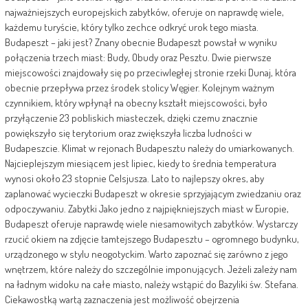
najważniejszych europejskich zabytków, oferuje on naprawdę wiele,
każdemu turyście, który tylko zechce odkryć urok tego miasta.
Budapeszt – jaki jest? Znany obecnie Budapeszt powstał w wyniku
połączenia trzech miast: Budy, Obudy oraz Pesztu. Dwie pierwsze
miejscowości znajdowały się po przeciwległej stronie rzeki Dunaj, która
obecnie przepływa przez środek stolicy Węgier. Kolejnym ważnym
czynnikiem, który wpłynął na obecny kształt miejscowości, było
przyłączenie 23 pobliskich miasteczek, dzięki czemu znacznie
powiększyło się terytorium oraz zwiększyła liczba ludności w
Budapeszcie. Klimat w rejonach Budapesztu należy do umiarkowanych.
Najcieplejszym miesiącem jest lipiec, kiedy to średnia temperatura
wynosi około 23 stopnie Celsjusza. Lato to najlepszy okres, aby
zaplanować wycieczki Budapeszt w okresie sprzyjającym zwiedzaniu oraz
odpoczywaniu. Zabytki Jako jedno z najpiękniejszych miast w Europie,
Budapeszt oferuje naprawdę wiele niesamowitych zabytków. Wystarczy
rzucić okiem na zdjęcie tamtejszego Budapesztu – ogromnego budynku,
urządzonego w stylu neogotyckim. Warto zapoznać się zarówno z jego
wnętrzem, które należy do szczególnie imponujących. Jeżeli zależy nam
na ładnym widoku na całe miasto, należy wstąpić do Bazyliki św. Stefana.
Ciekawostką wartą zaznaczenia jest możliwość obejrzenia