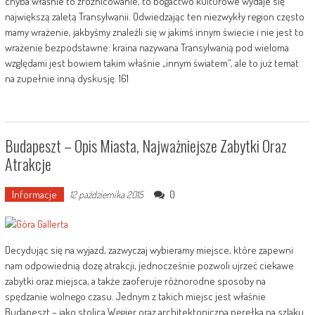
chyba właśnie to zróżnicowanie, to bogactwo kulturowe wydaje się
największą zaletą Transylwanii. Odwiedzając ten niezwykły region często
mamy wrażenie, jakbyśmy znaleźli się w jakimś innym świecie i nie jest to
wrażenie bezpodstawne: kraina nazywana Transylwanią pod wieloma
względami jest bowiem takim właśnie „innym światem“, ale to już temat
na zupełnie inną dyskusję. 161
Budapeszt – Opis Miasta, Najważniejsze Zabytki Oraz
Atrakcje
Informacje
0
12 października 2015
Decydując się na wyjazd, zazwyczaj wybieramy miejsce, które zapewni
nam odpowiednią dozę atrakcji, jednocześnie pozwoli ujrzeć ciekawe
zabytki oraz miejsca, a także zaoferuje różnorodne sposoby na
spędzanie wolnego czasu. Jednym z takich miejsc jest właśnie
Budapeszt – jako stolica Węgier oraz architektoniczna perełka na szlaku