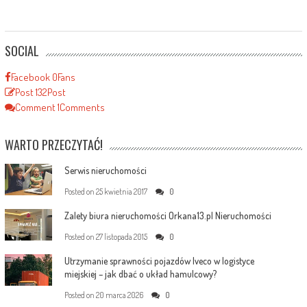
SOCIAL
Facebook
0
Fans
Post
132
Post
Comment
1
Comments
WARTO PRZECZYTAĆ!
Serwis nieruchomości
Posted on
25 kwietnia 2017
0
Zalety biura nieruchomości Orkana13.pl Nieruchomości
Posted on
27 listopada 2015
0
Utrzymanie sprawności pojazdów Iveco w logistyce
miejskiej – jak dbać o układ hamulcowy?
Posted on
20 marca 2026
0