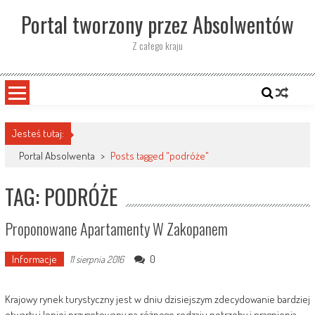
Skip
Portal tworzony przez Absolwentów
to
content
Z całego kraju
Jesteś tutaj:
Portal Absolwenta
>
Posts tagged "podróże"
TAG: PODRÓŻE
Proponowane Apartamenty W Zakopanem
Informacje
0
11 sierpnia 2016
Krajowy rynek turystyczny jest w dniu dzisiejszym zdecydowanie bardziej
otwarty i lepiej przygotowany na różnego rodzaju potrzeby i pragnienia