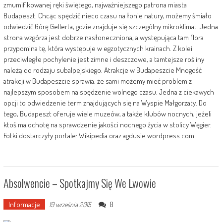
zmumifikowanej ręki świętego, najważniejszego patrona miasta
Budapeszt. Chcąc spędzić nieco czasu na łonie natury, możemy śmiało
odwiedzić Górę Gellerta, gdzie znajduje się szczególny mikroklimat. Jedna
strona wzgórza jest dobrze nasłoneczniona, a występująca tam flora
przypomina tę, która występuje w egzotycznych krainach. Z kolei
przeciwległe pochylenie jest zimne i deszczowe, a tamtejsze rośliny
należą do rodzaju subalpejskiego. Atrakcje w Budapeszcie Mnogość
atrakcji w Budapeszcie sprawia, że sami możemy mieć problem z
najlepszym sposobem na spędzenie wolnego czasu. Jedna z ciekawych
opcji to odwiedzenie term znajdujących się na Wyspie Małgorzaty. Do
tego, Budapeszt oferuje wiele muzeów, a także klubów nocnych, jeżeli
ktoś ma ochotę na sprawdzenie jakości nocnego życia w stolicy Węgier.
Fotki dostarczyły portale: Wikipedia oraz agdusie.wordpress.com
Absolwencie – Spotkajmy Się We Lwowie
Informacje
0
19 września 2015