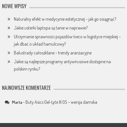
NOWE WPISY
Naturalny efekt w medycynie estetycznej – jak go osiągnąć?
Jakie usterki laptopa są tanie w naprawie?
Utrzymanie sprawności pojazdów Iveco w logistyce miejskiej –
jak dbać o układ hamulcowy?
Balustrady całoszklane – trendy aranżacyjne
Jakie są najlepsze programy antywirusowe dostępne na
polskim rynku?
NAJNOWSZE KOMENTARZE
-
Buty Asics Gel-Lyte III GS – wersja damska
Marta