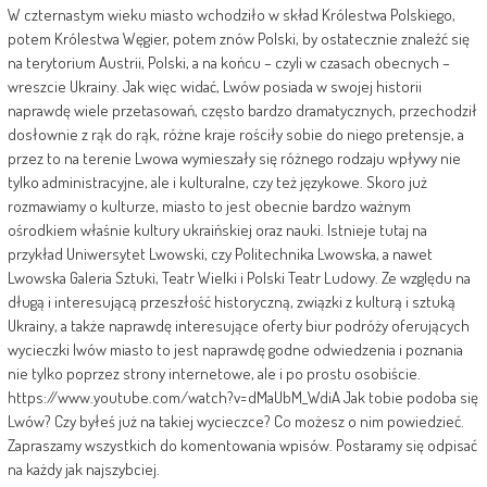
W czternastym wieku miasto wchodziło w skład Królestwa Polskiego,
potem Królestwa Węgier, potem znów Polski, by ostatecznie znaleźć się
na terytorium Austrii, Polski, a na końcu – czyli w czasach obecnych –
wreszcie Ukrainy. Jak więc widać, Lwów posiada w swojej historii
naprawdę wiele przetasowań, często bardzo dramatycznych, przechodził
dosłownie z rąk do rąk, różne kraje rościły sobie do niego pretensje, a
przez to na terenie Lwowa wymieszały się różnego rodzaju wpływy nie
tylko administracyjne, ale i kulturalne, czy też językowe. Skoro już
rozmawiamy o kulturze, miasto to jest obecnie bardzo ważnym
ośrodkiem właśnie kultury ukraińskiej oraz nauki. Istnieje tutaj na
przykład Uniwersytet Lwowski, czy Politechnika Lwowska, a nawet
Lwowska Galeria Sztuki, Teatr Wielki i Polski Teatr Ludowy. Ze względu na
długą i interesującą przeszłość historyczną, związki z kulturą i sztuką
Ukrainy, a także naprawdę interesujące oferty biur podróży oferujących
wycieczki lwów miasto to jest naprawdę godne odwiedzenia i poznania
nie tylko poprzez strony internetowe, ale i po prostu osobiście.
https://www.youtube.com/watch?v=dMaUbM_WdiA Jak tobie podoba się
Lwów? Czy byłeś już na takiej wycieczce? Co możesz o nim powiedzieć.
Zapraszamy wszystkich do komentowania wpisów. Postaramy się odpisać
na każdy jak najszybciej.