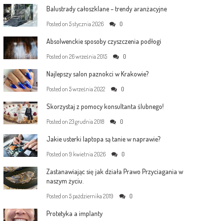
Balustrady całoszklane – trendy aranżacyjne
Posted on
5 stycznia 2026
0
Absolwenckie sposoby czyszczenia podłogi
Posted on
26 września 2015
0
Najlepszy salon paznokci w Krakowie?
Posted on
5 września 2022
0
Skorzystaj z pomocy konsultanta ślubnego!
Posted on
23 grudnia 2018
0
Jakie usterki laptopa są tanie w naprawie?
Posted on
9 kwietnia 2026
0
Zastanawiając się jak działa Prawo Przyciagania w
naszym życiu.
Posted on
5 października 2019
0
Protetyka a implanty