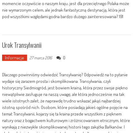
momencie oczywiście o naszym kraju, jest dla przeciętnego Polaka może
nie wymarzonym celem, ale jednak fantastyczną destynacją, która jest
pod wszystkimi względami godna bardzo dużego zainteresowania? 191
Urok Transylwanii
Informacje
0
27 marca 2016
Dlaczego powinniśmy odwiedzić Transylwanię? Odpowiedź na to pytanie
wydaje się zarazem prosta i skomplikowana. Transylwania, czyli
historyczny Siedmiogród, jest bowiem krainą, która przez swoje piękno
niewątpliwie zasługuje na naszą uwagę, ale która jednocześnie ma tak
wiele istotnych zalet, że naprawdę trudno wskazać jakąś najbardziej
istotną spośród nich. Osobom, które posiadają jakieś ogólne pojęcie na
temat Transylwanii, kojarzy się ta kraina przede wszystkim z pięknem
natury oraz z bogactwem kulturowym i zróżnicowaniem etnicznym, które
wynikają z niezwykle skomplikowanej historii tego zakątka Bałkanów. I