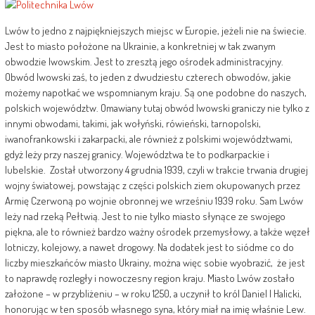
Lwów to jedno z najpiękniejszych miejsc w Europie, jeżeli nie na świecie.
Jest to miasto położone na Ukrainie, a konkretniej w tak zwanym
obwodzie lwowskim. Jest to zresztą jego ośrodek administracyjny.
Obwód lwowski zaś, to jeden z dwudziestu czterech obwodów, jakie
możemy napotkać we wspomnianym kraju. Są one podobne do naszych,
polskich województw. Omawiany tutaj obwód lwowski graniczy nie tylko z
innymi obwodami, takimi, jak wołyński, rówieński, tarnopolski,
iwanofrankowski i zakarpacki, ale również z polskimi województwami,
gdyż leży przy naszej granicy. Województwa te to podkarpackie i
lubelskie. Został utworzony 4 grudnia 1939, czyli w trakcie trwania drugiej
wojny światowej, powstając z części polskich ziem okupowanych przez
Armię Czerwoną po wojnie obronnej we wrześniu 1939 roku. Sam Lwów
leży nad rzeką Pełtwią. Jest to nie tylko miasto słynące ze swojego
piękna, ale to również bardzo ważny ośrodek przemysłowy, a także węzeł
lotniczy, kolejowy, a nawet drogowy. Na dodatek jest to siódme co do
liczby mieszkańców miasto Ukrainy, można więc sobie wyobrazić, że jest
to naprawdę rozległy i nowoczesny region kraju. Miasto Lwów zostało
założone – w przybliżeniu – w roku 1250, a uczynił to król Daniel I Halicki,
honorując w ten sposób własnego syna, który miał na imię właśnie Lew.