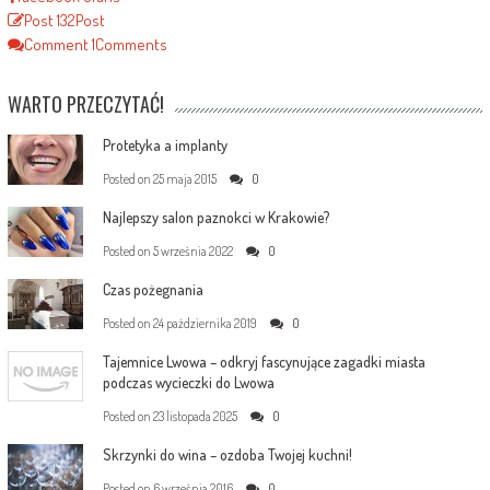
Post
132
Post
Comment
1
Comments
WARTO PRZECZYTAĆ!
Protetyka a implanty
Posted on
25 maja 2015
0
Najlepszy salon paznokci w Krakowie?
Posted on
5 września 2022
0
Czas pożegnania
Posted on
24 października 2019
0
Tajemnice Lwowa – odkryj fascynujące zagadki miasta
podczas wycieczki do Lwowa
Posted on
23 listopada 2025
0
Skrzynki do wina – ozdoba Twojej kuchni!
Posted on
6 września 2016
0