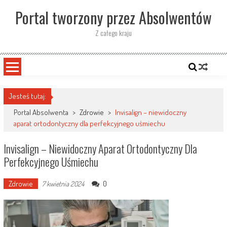
Skip
Portal tworzony przez Absolwentów
to
content
Z całego kraju
Jesteś tutaj:
Portal Absolwenta
>
Zdrowie
>
Invisalign – niewidoczny
aparat ortodontyczny dla perfekcyjnego uśmiechu
Invisalign – Niewidoczny Aparat Ortodontyczny Dla
Perfekcyjnego Uśmiechu
Zdrowie
0
7 kwietnia 2024