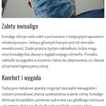
Zalety invisalign
Invisalign oferuje wiele zalet w porównaniu z tradycyjnymi aparatami
ortodontycznymi. Jedną z głównych korzyści jest ich niemalże
niewidoczność. Dzięki przezroczystym nakładkom, ludzie mogą
nosić Invisalign bez obawy o wygląd swojego uśmiechu. Ponadto,
nakładki są wygodne w noszeniu i łatwe do zdejmowania, co ułatwia
utrzymanie higieny jamy ustnej.
Komfort i wygoda
Tradycyjne metalowe aparaty mogą być niezwykle niewygodne i
czasami powodować otarcia i podrażnienia w jamie ustnej. Invisalign
eliminuje ten problem, ponieważ wykonane są z gładkiego tworzywa
sztucznego, które nie drażni tkanek miękkich w jamie ustnej.