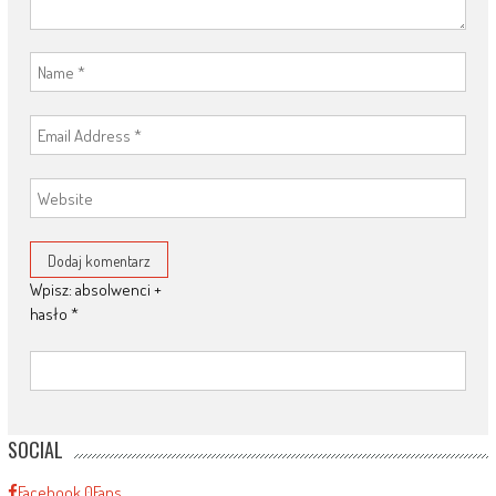
Wpisz: absolwenci +
hasło
*
SOCIAL
Facebook
0
Fans