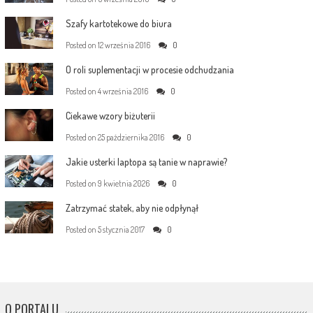
Szafy kartotekowe do biura
Posted on
12 września 2016
0
O roli suplementacji w procesie odchudzania
Posted on
4 września 2016
0
Ciekawe wzory biżuterii
Posted on
25 października 2016
0
Jakie usterki laptopa są tanie w naprawie?
Posted on
9 kwietnia 2026
0
Zatrzymać statek, aby nie odpłynął
Posted on
5 stycznia 2017
0
O PORTALU