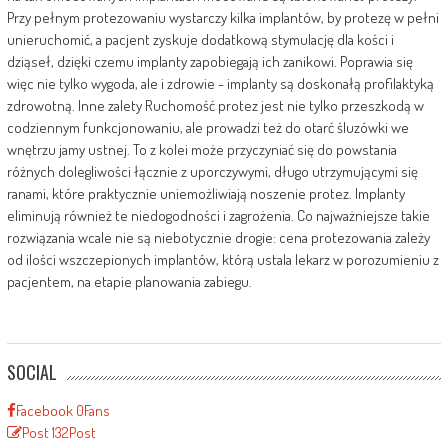
Przy pełnym protezowaniu wystarczy kilka implantów, by protezę w pełni
unieruchomić, a pacjent zyskuje dodatkową stymulację dla kości i
dziąseł, dzięki czemu implanty zapobiegają ich zanikowi. Poprawia się
więc nie tylko wygoda, ale i zdrowie - implanty są doskonałą profilaktyką
zdrowotną. Inne zalety Ruchomość protez jest nie tylko przeszkodą w
codziennym funkcjonowaniu, ale prowadzi też do otarć śluzówki we
wnętrzu jamy ustnej. To z kolei może przyczyniać się do powstania
różnych dolegliwości łącznie z uporczywymi, długo utrzymującymi się
ranami, które praktycznie uniemożliwiają noszenie protez. Implanty
eliminują również te niedogodności i zagrożenia. Co najważniejsze takie
rozwiązania wcale nie są niebotycznie drogie: cena protezowania zależy
od ilości wszczepionych implantów, którą ustala lekarz w porozumieniu z
pacjentem, na etapie planowania zabiegu.
SOCIAL
Facebook
0
Fans
Post
132
Post