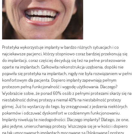
Protetyka wykorzystuje implanty w bardzo różnych sytuacjach i co
najciekawsze pacjenci, którzy stopniowo coraz bardziej przekonują się
do implantacji, coraz częściej decydują się też na pełne protezowanie
oparte na implantach. Całkowita rekonstrukcja uzębienia, dopóki nie
pojawiła się protetyka na implantach, nigdy nie była rozwiązaniem w pełni
komfortowym dla pacjenta. Dopiero implanty zapewniają pełnym
protezom pełną funkcjonalność i wygodę użytkowania. Dlaczego?
Wyobraźcie sobie, że ponad 60% osób z pełnymi protezami skarży się na
niestabilność dolnej protezy a niemal 40% na niestabilność protezy
górnej. Już to wystarczy do tego, by zrezygnować z jedzenia niektórych
pokarmów i odczuwać dyskomfort w codziennym funkcjonowaniu.
Implanty niwelują te niedogodności. Dlaczego implanty? Dlatego, że one,
jako jedyne, unieruchamiają protezy. Wszczepia się je w kości i dopiero
na tak umocowanych implantach mocowane są (blokowane) protezy.