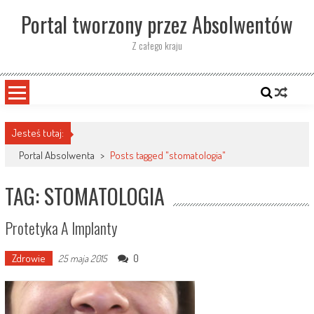
Skip
Portal tworzony przez Absolwentów
to
content
Z całego kraju
Jesteś tutaj:
Portal Absolwenta
>
Posts tagged "stomatologia"
TAG: STOMATOLOGIA
Protetyka A Implanty
Zdrowie
0
25 maja 2015