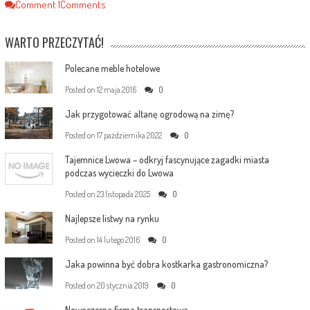
Comment
1
Comments
WARTO PRZECZYTAĆ!
Polecane meble hotelowe
Posted on
12 maja 2016
0
Jak przygotować altanę ogrodową na zimę?
Posted on
17 października 2022
0
Tajemnice Lwowa – odkryj fascynujące zagadki miasta
podczas wycieczki do Lwowa
Posted on
23 listopada 2025
0
Najlepsze listwy na rynku
Posted on
14 lutego 2016
0
Jaka powinna być dobra kostkarka gastronomiczna?
Posted on
20 stycznia 2019
0
Nowoczesna firma transportowa