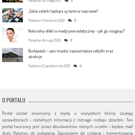
Posted on
24 lutego 2017
0
Jakie usterki laptopa są tanie w naprawie?
Posted on
9 kwietnia 2026
0
Naturalny efekt w medycynie estetycznej – jak go osiągnąć?
Posted on
24 maja 2026
0
Budapeszt – opis miasta, najważniejsze zabytki oraz
atrakcje
Posted on
12 października 2015
0
O PORTALU
Portal został stworzony z myślą o wszystkich którzy szukają
sprawdzonych i rzetelnych informacji z różnego rodzaju dziedzin. Ten
portal tworzony jest przez absolwentów różnych uczelni i będzie miał
dużo Państwu do pokazania. Zapraszamy do czytania i komentowania