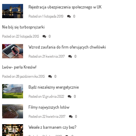
Rejestracja ubezpieczenia społecznego w UK
Posted on
1 listopada 2019
0
Nie bój się turbosprężarki
Posted on
22 listopada 2015
0
Wzrost zaufania do firm oferujących chwilówki
Posted on
21 kwietnia 2017
0
Lwów- perła Kresów!
Posted on
28 października 2015
0
Bądź niezależny energetycznie
Posted on
12 grudnia 2022
0
Filmy najwyższych lotów
Posted on
22 kwietnia 2017
0
Wesele z barmanem czy bez?