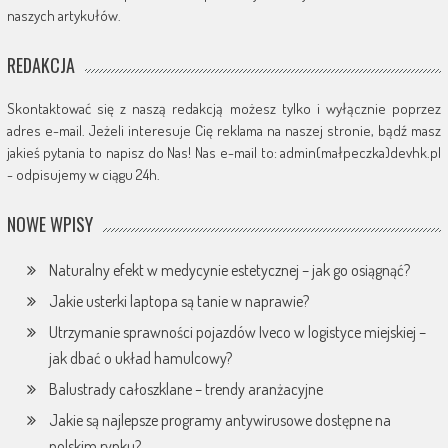
naszych artykułów.
REDAKCJA
Skontaktować się z naszą redakcją możesz tylko i wyłącznie poprzez
adres e-mail. Jeżeli interesuje Cię reklama na naszej stronie, bądź masz
jakieś pytania to napisz do Nas! Nas e-mail to: admin(małpeczka)devhk.pl
- odpisujemy w ciągu 24h.
NOWE WPISY
Naturalny efekt w medycynie estetycznej – jak go osiągnąć?
Jakie usterki laptopa są tanie w naprawie?
Utrzymanie sprawności pojazdów Iveco w logistyce miejskiej –
jak dbać o układ hamulcowy?
Balustrady całoszklane – trendy aranżacyjne
Jakie są najlepsze programy antywirusowe dostępne na
polskim rynku?