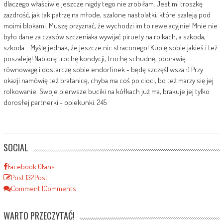
dlaczego właściwie jeszcze nigdy tego nie zrobiłam. Jest mi troszkę
zazdrość, jak tak patrzę na młode, szalone nastolatki, które szaleją pod
moimi blokami. Muszę przyznać, że wychodzi im to rewelacyjnie! Mnie nie
było dane za czasów szczeniaka wywijać piruety na rolkach, a szkoda,
szkoda... Myślę jednak, że jeszcze nic straconego! Kupię sobie jakieś i też
poszaleję! Nabiorę trochę kondycji, trochę schudnę, poprawię
równowagę i dostarczę sobie endorfinek - będę szczęśliwsza :) Przy
okazji namówię też bratanicę, chyba ma coś po cioci, bo też marzy się jej
rolkowanie. Swoje pierwsze buciki na kółkach już ma, brakuje jej tylko
dorosłej partnerki - opiekunki. 245
SOCIAL
Facebook
0
Fans
Post
132
Post
Comment
1
Comments
WARTO PRZECZYTAĆ!