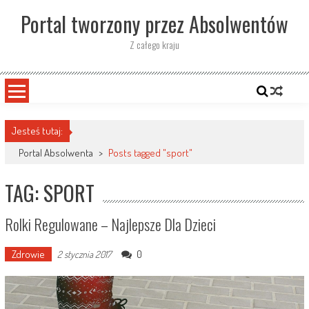
Skip
Portal tworzony przez Absolwentów
to
content
Z całego kraju
Jesteś tutaj:
Portal Absolwenta
>
Posts tagged "sport"
TAG: SPORT
Rolki Regulowane – Najlepsze Dla Dzieci
Zdrowie
0
2 stycznia 2017