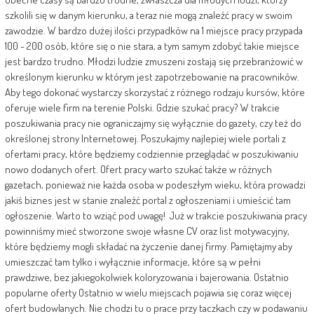
szkolili się w danym kierunku, a teraz nie mogą znaleźć pracy w swoim
zawodzie. W bardzo dużej ilości przypadków na 1 miejsce pracy przypada
100 - 200 osób, które się o nie stara, a tym samym zdobyć takie miejsce
jest bardzo trudno. Młodzi ludzie zmuszeni zostają się przebranżowić w
określonym kierunku w którym jest zapotrzebowanie na pracowników.
Aby tego dokonać wystarczy skorzystać z różnego rodzaju kursów, które
oferuje wiele firm na terenie Polski. Gdzie szukać pracy? W trakcie
poszukiwania pracy nie ograniczajmy się wyłącznie do gazety, czy też do
określonej strony Internetowej. Poszukajmy najlepiej wiele portali z
ofertami pracy, które będziemy codziennie przeglądać w poszukiwaniu
nowo dodanych ofert. Ofert pracy warto szukać także w różnych
gazetach, ponieważ nie każda osoba w podeszłym wieku, która prowadzi
jakiś biznes jest w stanie znaleźć portal z ogłoszeniami i umieścić tam
ogłoszenie. Warto to wziąć pod uwagę! Już w trakcie poszukiwania pracy
powinniśmy mieć stworzone swoje własne CV oraz list motywacyjny,
które będziemy mogli składać na życzenie danej firmy. Pamiętajmy aby
umieszczać tam tylko i wyłącznie informacje, które są w pełni
prawdziwe, bez jakiegokolwiek koloryzowania i bajerowania. Ostatnio
popularne oferty Ostatnio w wielu miejscach pojawia się coraz więcej
ofert budowlanych. Nie chodzi tu o prace przy taczkach czy w podawaniu