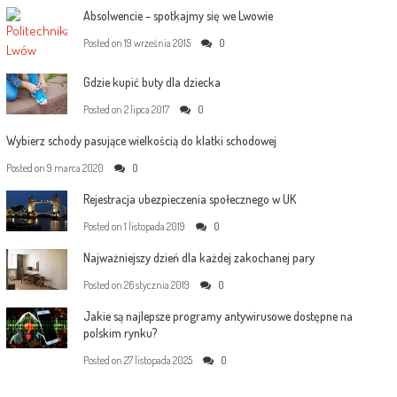
Absolwencie – spotkajmy się we Lwowie
Posted on
19 września 2015
0
Gdzie kupić buty dla dziecka
Posted on
2 lipca 2017
0
Wybierz schody pasujące wielkością do klatki schodowej
Posted on
9 marca 2020
0
Rejestracja ubezpieczenia społecznego w UK
Posted on
1 listopada 2019
0
Najważniejszy dzień dla każdej zakochanej pary
Posted on
26 stycznia 2019
0
Jakie są najlepsze programy antywirusowe dostępne na
polskim rynku?
Posted on
27 listopada 2025
0