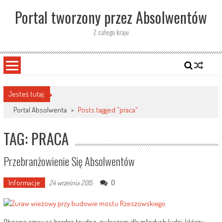
Skip
Portal tworzony przez Absolwentów
to
content
Z całego kraju
Jesteś tutaj:
Portal Absolwenta
>
Posts tagged "praca"
TAG: PRACA
Przebranżowienie Się Absolwentów
Informacje
0
24 września 2015
Obecne czasy są bardzo trudne, zwłaszcza dla młodych ludzi, którzy