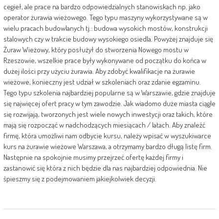
cegieł, ale prace na bardzo odpowiedzialnych stanowiskach np. jako
operator żurawia wieżowego. Tego typu maszyny wykorzystywane są w
wielu pracach budowlanych tj.: budowa wysokich mostów, konstrukcji
stalowych czy w trakcie budowy wysokiego osiedla. Powyżej znajduje się
Żuraw Wieżowy, który posłużył do stworzenia Nowego mostu w
Rzeszowie, wszelkie prace były wykonywane od początku do końca w
dużej ilości przy użyciu żurawia. Aby zdobyć kwalifikacje na żurawie
wieżowe, konieczny jest udział w szkoleniach oraz zdanie egzaminu.
Tego typu szkolenia najbardziej popularne są w Warszawie, gdzie znajduje
się najwięcej ofert pracy w tym zawodzie. Jak wiadomo duże miasta ciągle
się rozwijają, tworzonych jest wiele nowych inwestycji oraz takich, które
mają się rozpocząć w nadchodzących miesiącach / latach. Aby znaleźć
firmę, która umożliwi nam odbycie kursu, należy wpisać w wyszukiwarce
kurs na żurawie wieżowe Warszawa, a otrzymamy bardzo długą listę firm.
Następnie na spokojnie musimy przejrzeć ofertę każdej firmy i
zastanowić się która z nich będzie dla nas najbardziej odpowiednia. Nie
śpieszmy się z podejmowaniem jakiejkolwiek decyzji.