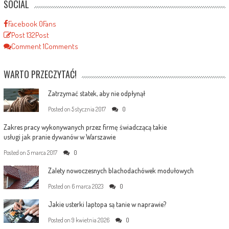
SOCIAL
Facebook
0
Fans
Post
132
Post
Comment
1
Comments
WARTO PRZECZYTAĆ!
Zatrzymać statek, aby nie odpłynął
Posted on
5 stycznia 2017
0
Zakres pracy wykonywanych przez firmę świadczącą takie
usługi jak pranie dywanów w Warszawie
Posted on
5 marca 2017
0
Zalety nowoczesnych blachodachówek modułowych
Posted on
6 marca 2023
0
Jakie usterki laptopa są tanie w naprawie?
Posted on
9 kwietnia 2026
0