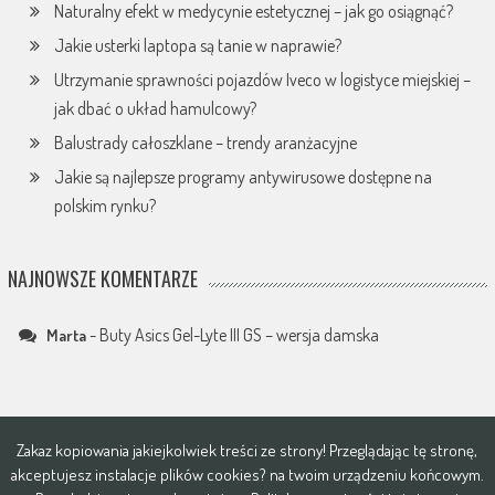
Naturalny efekt w medycynie estetycznej – jak go osiągnąć?
Jakie usterki laptopa są tanie w naprawie?
Utrzymanie sprawności pojazdów Iveco w logistyce miejskiej –
jak dbać o układ hamulcowy?
Balustrady całoszklane – trendy aranżacyjne
Jakie są najlepsze programy antywirusowe dostępne na
polskim rynku?
NAJNOWSZE KOMENTARZE
-
Buty Asics Gel-Lyte III GS – wersja damska
Marta
Zakaz kopiowania jakiejkolwiek treści ze strony! Przeglądając tę stronę,
akceptujesz instalacje plików
cookies?
na twoim urządzeniu końcowym.