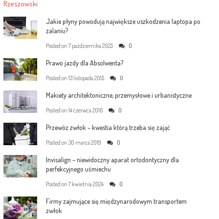
Jakie płyny powodują największe uszkodzenia laptopa po
zalaniu?
Posted on
7 października 2025
0
Prawo jazdy dla Absolwenta?
Posted on
13 listopada 2015
0
Makiety architektoniczne, przemysłowe i urbanistyczne
Posted on
14 czerwca 2016
0
Przewóz zwłok – kwestia którą trzeba się zająć
Posted on
30 marca 2019
0
Invisalign – niewidoczny aparat ortodontyczny dla
perfekcyjnego uśmiechu
Posted on
7 kwietnia 2024
0
Firmy zajmujące się międzynarodowym transportem
zwłok