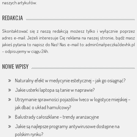
naszych artykułów.
REDAKCJA
Skontaktować się z naszą redakcją możesz tylko i wyłącznie poprzez
adres e-mail. Jeżeli interesuje Cię reklama na naszej stronie, bądź masz
jakieś pytania to napisz do Nas! Nas e-mail to: admin(małpeczka)devhk.pl
- odpisujemy w ciągu 24h.
NOWE WPISY
Naturalny efekt w medycynie estetycznej – jak go osiągnąć?
Jakie usterki laptopa są tanie w naprawie?
Utrzymanie sprawności pojazdów Iveco w logistyce miejskiej –
jak dbać o układ hamulcowy?
Balustrady całoszklane – trendy aranżacyjne
Jakie są najlepsze programy antywirusowe dostępne na
polskim rynku?