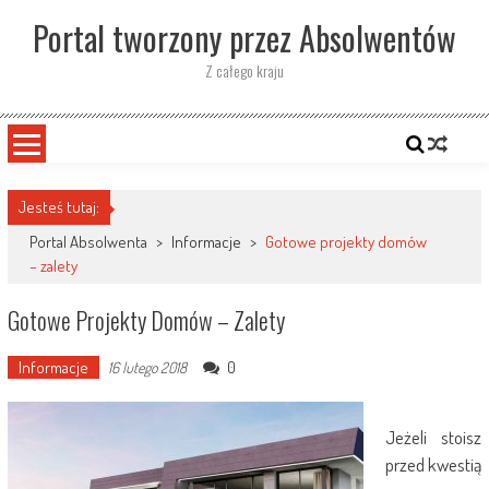
Skip
Portal tworzony przez Absolwentów
to
content
Z całego kraju
Jesteś tutaj:
Portal Absolwenta
>
Informacje
>
Gotowe projekty domów
– zalety
Gotowe Projekty Domów – Zalety
Informacje
0
16 lutego 2018
Jeżeli stoisz
przed kwestią