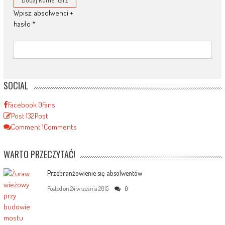
Wpisz: absolwenci +
hasło
*
SOCIAL
Facebook
0
Fans
Post
132
Post
Comment
1
Comments
WARTO PRZECZYTAĆ!
Przebranżowienie się absolwentów
Posted on
24 września 2015
0