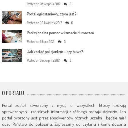
Posted on
28 sierpnia 2017
0
Portal ogłoszeniowy, czym jest ?
Posted on
20 kwietnia 2017
0
Profesjonalna pomoc w temacie tłumaczeń
Posted on
8 lipca 2021
0
Jak zostać policjantem – czy łatwo?
Posted on
24 sierpnia 2021
0
O PORTALU
Portal został stworzony z myślą o wszystkich którzy szukają
sprawdzonych i rzetelnych informacji z różnego rodzaju dziedzin. Ten
portal tworzony jest przez absolwentów różnych uczelni i będzie miał
dużo Państwu do pokazania. Zapraszamy do czytania i komentowania