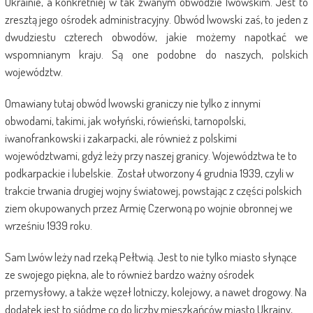
Ukrainie, a konkretniej w tak zwanym obwodzie lwowskim. Jest to
zresztą jego ośrodek administracyjny. Obwód lwowski zaś, to jeden z
dwudziestu czterech obwodów, jakie możemy napotkać we
wspomnianym kraju. Są one podobne do naszych, polskich
województw.
Omawiany tutaj obwód lwowski graniczy nie tylko z innymi
obwodami, takimi, jak wołyński, rówieński, tarnopolski,
iwanofrankowski i zakarpacki, ale również z polskimi
województwami, gdyż leży przy naszej granicy. Województwa te to
podkarpackie i lubelskie. Został utworzony 4 grudnia 1939, czyli w
trakcie trwania drugiej wojny światowej, powstając z części polskich
ziem okupowanych przez Armię Czerwoną po wojnie obronnej we
wrześniu 1939 roku.
Sam Lwów leży nad rzeką Pełtwią. Jest to nie tylko miasto słynące
ze swojego piękna, ale to również bardzo ważny ośrodek
przemysłowy, a także węzeł lotniczy, kolejowy, a nawet drogowy. Na
dodatek jest to siódme co do liczby mieszkańców miasto Ukrainy,