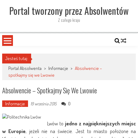
Skip
Portal tworzony przez Absolwentów
to
content
Z całego kraju
Jesteś tutaj:
Portal Absolwenta
>
Informacje
>
Absolwencie –
spotkajmy się we Lwowie
Absolwencie – Spotkajmy Się We Lwowie
Informacje
0
19 września 2015
Lwów to
jedno z najpiękniejszych miejsc
w Europie
, jeżeli nie na świecie. Jest to miasto położone na