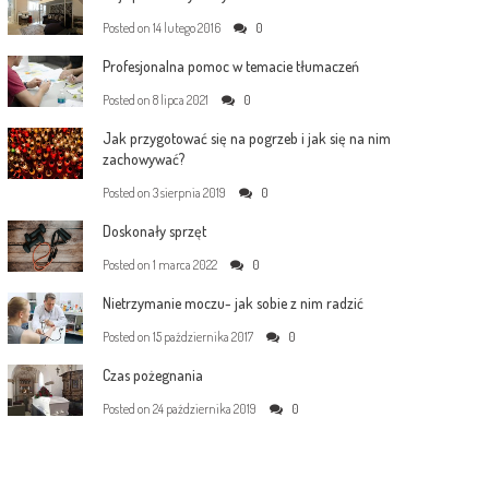
Posted on
14 lutego 2016
0
Profesjonalna pomoc w temacie tłumaczeń
Posted on
8 lipca 2021
0
Jak przygotować się na pogrzeb i jak się na nim
zachowywać?
Posted on
3 sierpnia 2019
0
Doskonały sprzęt
Posted on
1 marca 2022
0
Nietrzymanie moczu- jak sobie z nim radzić
Posted on
15 października 2017
0
Czas pożegnania
Posted on
24 października 2019
0