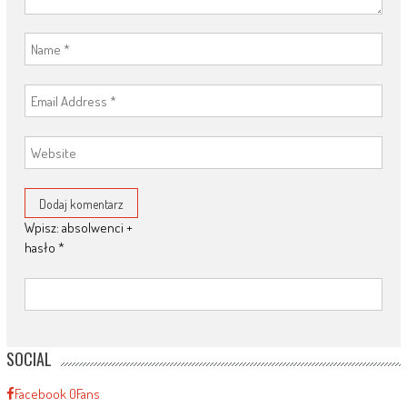
Wpisz: absolwenci +
hasło
*
SOCIAL
Facebook
0
Fans