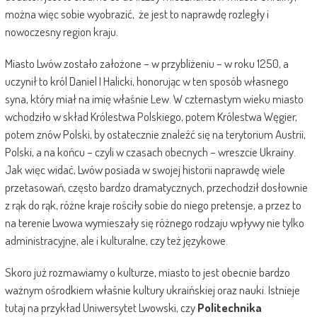
można więc sobie wyobrazić, że jest to naprawdę rozległy i
nowoczesny region kraju.
Miasto Lwów zostało założone – w przybliżeniu – w roku 1250, a
uczynił to król Daniel I Halicki, honorując w ten sposób własnego
syna, który miał na imię właśnie Lew. W czternastym wieku miasto
wchodziło w skład Królestwa Polskiego, potem Królestwa Węgier,
potem znów Polski, by ostatecznie znaleźć się na terytorium Austrii,
Polski, a na końcu – czyli w czasach obecnych – wreszcie Ukrainy.
Jak więc widać, Lwów posiada w swojej historii naprawdę wiele
przetasowań, często bardzo dramatycznych, przechodził dosłownie
z rąk do rąk, różne kraje rościły sobie do niego pretensje, a przez to
na terenie Lwowa wymieszały się różnego rodzaju wpływy nie tylko
administracyjne, ale i kulturalne, czy też językowe.
Skoro już rozmawiamy o kulturze, miasto to jest obecnie bardzo
ważnym ośrodkiem właśnie kultury ukraińskiej oraz nauki. Istnieje
tutaj na przykład Uniwersytet Lwowski, czy
Politechnika