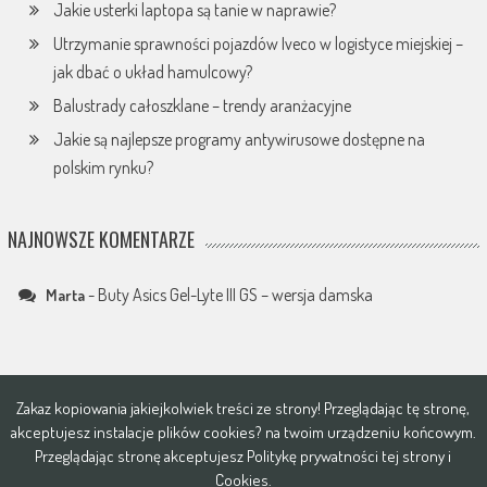
Jakie usterki laptopa są tanie w naprawie?
Utrzymanie sprawności pojazdów Iveco w logistyce miejskiej –
jak dbać o układ hamulcowy?
Balustrady całoszklane – trendy aranżacyjne
Jakie są najlepsze programy antywirusowe dostępne na
polskim rynku?
NAJNOWSZE KOMENTARZE
-
Buty Asics Gel-Lyte III GS – wersja damska
Marta
Zakaz kopiowania jakiejkolwiek treści ze strony! Przeglądając tę stronę,
akceptujesz instalacje plików
cookies?
na twoim urządzeniu końcowym.
Przeglądając stronę akceptujesz
Politykę prywatności tej strony i
Cookies
.