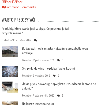
Post
132
Post
Comment
1
Comments
WARTO PRZECZYTAĆ!
Produkty, które warto jeść w ciąży. Co powinna jadać
przyszła mama?
Posted on
30 września 2022
0
Budapeszt – opis miasta, najważniejsze zabytki oraz
atrakcje
Posted on
12 października 2015
0
Skrzynki do wina – ozdoba Twojej kuchni!
Posted on
6 września 2016
0
Jakie płyny powodują największe uszkodzenia laptopa po
zalaniu?
Posted on
7 października 2025
0
Najlepsze listwy na rynku