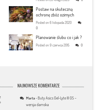
Postaw na skuteczną
ochronę zbóż ozimych
Posted on
6 listopada 2020
0
Planowanie ślubu co i jak ?
Posted on
9 czerwca 2015
0
NAJNOWSZE KOMENTARZE
e
-
Buty Asics Gel-Lyte III GS –
Marta
?
wersja damska