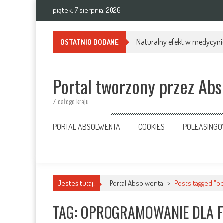
Skip
piątek, 7 sierpnia, 2026
to
content
Naturalny efekt w medycynie
OSTATNIO DODANE
Portal tworzony przez Ab
Z całego kraju
PORTAL ABSOLWENTA
COOKIES
POLEASING
Jesteś tutaj:
Portal Absolwenta
>
Posts tagged "o
TAG: OPROGRAMOWANIE DLA 