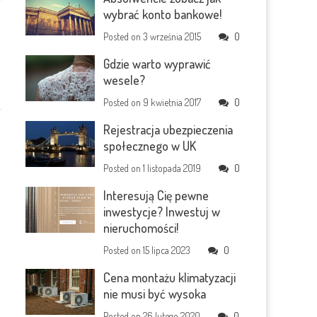
wybrać konto bankowe!
Posted on
3 września 2015
0
Gdzie warto wyprawić
wesele?
Posted on
9 kwietnia 2017
0
Rejestracja ubezpieczenia
społecznego w UK
Posted on
1 listopada 2019
0
Interesują Cię pewne
inwestycje? Inwestuj w
nieruchomości!
Posted on
15 lipca 2023
0
Cena montażu klimatyzacji
nie musi być wysoka
Posted on
26 lutego 2020
0