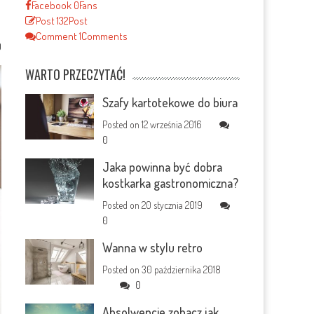
Facebook
0
Fans
Post
132
Post
Comment
1
Comments
0
WARTO PRZECZYTAĆ!
Szafy kartotekowe do biura
Posted on
12 września 2016
0
Jaka powinna być dobra
kostkarka gastronomiczna?
Posted on
20 stycznia 2019
0
Wanna w stylu retro
Posted on
30 października 2018
0
Absolwencie zobacz jak