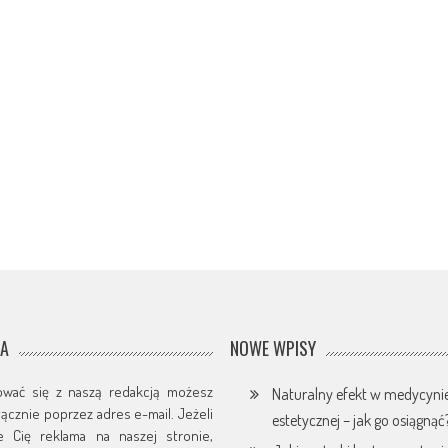
JA
NOWE WPISY
ować się z naszą redakcją możesz
Naturalny efekt w medycyni
yłącznie poprzez adres e-mail. Jeżeli
estetycznej – jak go osiągnąć
je Cię reklama na naszej stronie,