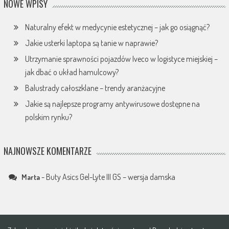
NOWE WPISY
Naturalny efekt w medycynie estetycznej – jak go osiągnąć?
Jakie usterki laptopa są tanie w naprawie?
Utrzymanie sprawności pojazdów Iveco w logistyce miejskiej –
jak dbać o układ hamulcowy?
Balustrady całoszklane – trendy aranżacyjne
Jakie są najlepsze programy antywirusowe dostępne na
polskim rynku?
NAJNOWSZE KOMENTARZE
-
Buty Asics Gel-Lyte III GS – wersja damska
Marta