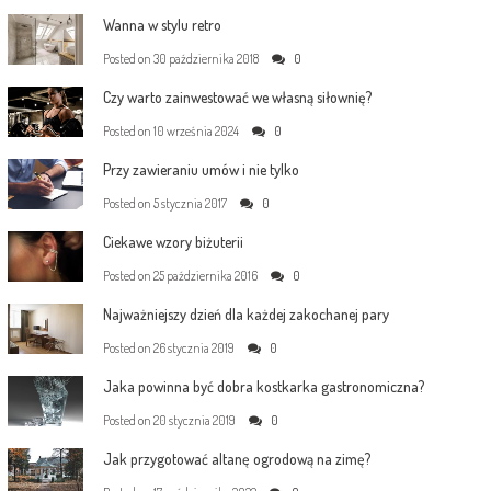
Wanna w stylu retro
Posted on
30 października 2018
0
Czy warto zainwestować we własną siłownię?
Posted on
10 września 2024
0
Przy zawieraniu umów i nie tylko
Posted on
5 stycznia 2017
0
Ciekawe wzory biżuterii
Posted on
25 października 2016
0
Najważniejszy dzień dla każdej zakochanej pary
Posted on
26 stycznia 2019
0
Jaka powinna być dobra kostkarka gastronomiczna?
Posted on
20 stycznia 2019
0
Jak przygotować altanę ogrodową na zimę?