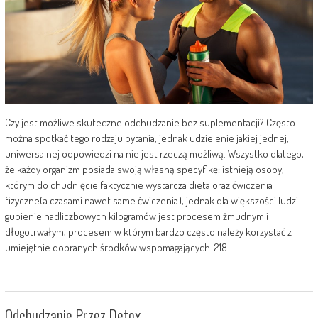
Czy jest możliwe skuteczne odchudzanie bez suplementacji? Często
można spotkać tego rodzaju pytania, jednak udzielenie jakiej jednej,
uniwersalnej odpowiedzi na nie jest rzeczą możliwą. Wszystko dlatego,
że każdy organizm posiada swoją własną specyfikę: istnieją osoby,
którym do chudnięcie faktycznie wystarcza dieta oraz ćwiczenia
fizyczne(a czasami nawet same ćwiczenia), jednak dla większości ludzi
gubienie nadliczbowych kilogramów jest procesem żmudnym i
długotrwałym, procesem w którym bardzo często należy korzystać z
umiejętnie dobranych środków wspomagających. 218
Odchudzanie Przez Detox