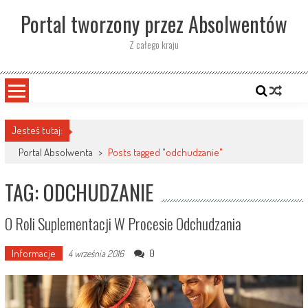
Skip
Portal tworzony przez Absolwentów
to
content
Z całego kraju
Jesteś tutaj:
Portal Absolwenta
>
Posts tagged "odchudzanie"
TAG: ODCHUDZANIE
O Roli Suplementacji W Procesie Odchudzania
Informacje
0
4 września 2016