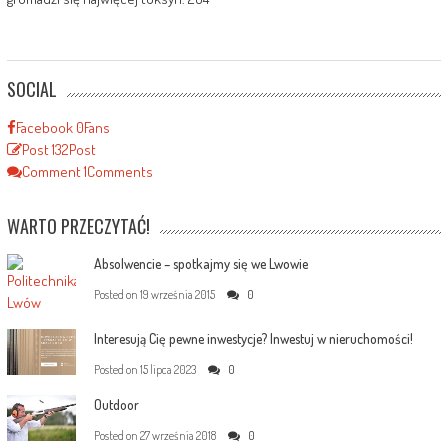
SOCIAL
Facebook
0
Fans
Post
132
Post
Comment
1
Comments
WARTO PRZECZYTAĆ!
Absolwencie – spotkajmy się we Lwowie
Posted on
19 września 2015
0
Interesują Cię pewne inwestycje? Inwestuj w nieruchomości!
Posted on
15 lipca 2023
0
Outdoor
Posted on
27 września 2018
0