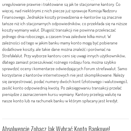
uregulowanie prawnie i traktowane są jak te stacjonarne kantory. Co
więcej, nad niektórymi z nich piecze już sprawuje Komisja Nadzoru
Finansowego. Jednakże koszty prowadzenia e-kantorów są znacznie
tańsze niż ich stacjonarnych odpowiedników, co przekłada się na niższe
koszty wymiany walut. Długość transakcji nie powinna przekraczać
jednego dnia roboczego, a czasem trwa zaledwie kilka minut. W
zależności od tego w jakim banku mamy konto mogą być pobierane
dodatkowe koszty, ale takie dane można znaleźć i porównać na
StrefaWalut. Przy wyborze kantoru ceni się uwagi innych użytkowników,
dlatego zamiast przeszukiwać rożnego rodzaju fora, można szybko
sprawdzić oceny i komentarze odwiedzających forum strefawalut. Samo
korzystanie z kantorów internetowych nie jest skomplikowane. Należy
się zarejestrować, podać numery dwóch kont (złotowego i walutowego),
zasilić konto odpowiednią kwotą. Po zaksięgowaniu transakcji przelać
pieniądze z zaznaczeniem kursu wymiany. Kantory przeleją walutę na
nasze konto lub na rachunek banku w którym spłacany jest kredyt.
Absolwencie Zobacz Jak Wybrać Konto Bankowe!