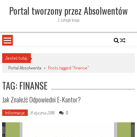
Skip
Portal tworzony przez Absolwentów
to
content
Z całego kraju
Jesteś tutaj:
Portal Absolwenta
>
Posts tagged "finanse"
TAG: FINANSE
Jak Znaleźć Odpowiedni E-Kantor?
Informacje
0
8 stycznia 2016