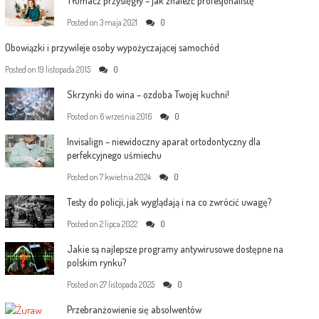
Tłumacz przysięgły – jak znaleźć profesjonalistę
Posted on
3 maja 2021
0
Obowiązki i przywileje osoby wypożyczającej samochód
Posted on
19 listopada 2015
0
Skrzynki do wina – ozdoba Twojej kuchni!
Posted on
6 września 2016
0
Invisalign – niewidoczny aparat ortodontyczny dla
perfekcyjnego uśmiechu
Posted on
7 kwietnia 2024
0
Testy do policji, jak wyglądają i na co zwrócić uwagę?
Posted on
2 lipca 2022
0
Jakie są najlepsze programy antywirusowe dostępne na
polskim rynku?
Posted on
27 listopada 2025
0
Przebranżowienie się absolwentów