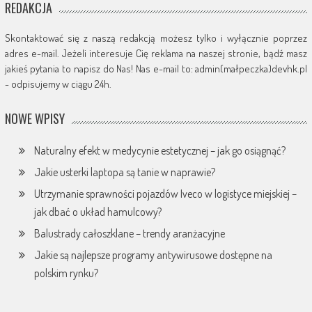
REDAKCJA
Skontaktować się z naszą redakcją możesz tylko i wyłącznie poprzez
adres e-mail. Jeżeli interesuje Cię reklama na naszej stronie, bądź masz
jakieś pytania to napisz do Nas! Nas e-mail to: admin(małpeczka)devhk.pl
- odpisujemy w ciągu 24h.
NOWE WPISY
Naturalny efekt w medycynie estetycznej – jak go osiągnąć?
Jakie usterki laptopa są tanie w naprawie?
Utrzymanie sprawności pojazdów Iveco w logistyce miejskiej –
jak dbać o układ hamulcowy?
Balustrady całoszklane – trendy aranżacyjne
Jakie są najlepsze programy antywirusowe dostępne na
polskim rynku?