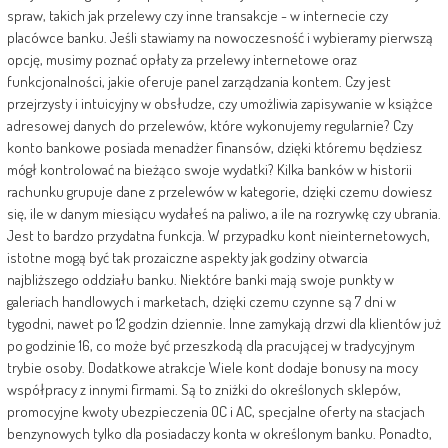
spraw, takich jak przelewy czy inne transakcje - w internecie czy
placówce banku. Jeśli stawiamy na nowoczesność i wybieramy pierwszą
opcję, musimy poznać opłaty za przelewy internetowe oraz
funkcjonalności, jakie oferuje panel zarządzania kontem. Czy jest
przejrzysty i intuicyjny w obsłudze, czy umożliwia zapisywanie w książce
adresowej danych do przelewów, które wykonujemy regularnie? Czy
konto bankowe posiada menadżer finansów, dzięki któremu będziesz
mógł kontrolować na bieżąco swoje wydatki? Kilka banków w historii
rachunku grupuje dane z przelewów w kategorie, dzięki czemu dowiesz
się, ile w danym miesiącu wydałeś na paliwo, a ile na rozrywkę czy ubrania.
Jest to bardzo przydatna funkcja. W przypadku kont nieinternetowych,
istotne mogą być tak prozaiczne aspekty jak godziny otwarcia
najbliższego oddziału banku. Niektóre banki mają swoje punkty w
galeriach handlowych i marketach, dzięki czemu czynne są 7 dni w
tygodni, nawet po 12 godzin dziennie. Inne zamykają drzwi dla klientów już
po godzinie 16, co może być przeszkodą dla pracującej w tradycyjnym
trybie osoby. Dodatkowe atrakcje Wiele kont dodaje bonusy na mocy
współpracy z innymi firmami. Są to zniżki do określonych sklepów,
promocyjne kwoty ubezpieczenia OC i AC, specjalne oferty na stacjach
benzynowych tylko dla posiadaczy konta w określonym banku. Ponadto,