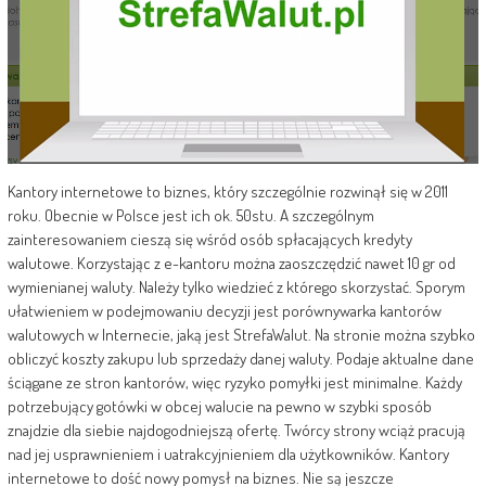
Kantory internetowe to biznes, który szczególnie rozwinął się w 2011
roku. Obecnie w Polsce jest ich ok. 50stu. A szczególnym
zainteresowaniem cieszą się wśród osób spłacających kredyty
walutowe. Korzystając z e-kantoru można zaoszczędzić nawet 10 gr od
wymienianej waluty. Należy tylko wiedzieć z którego skorzystać. Sporym
ułatwieniem w podejmowaniu decyzji jest porównywarka kantorów
walutowych w Internecie, jaką jest StrefaWalut. Na stronie można szybko
obliczyć koszty zakupu lub sprzedaży danej waluty. Podaje aktualne dane
ściągane ze stron kantorów, więc ryzyko pomyłki jest minimalne. Każdy
potrzebujący gotówki w obcej walucie na pewno w szybki sposób
znajdzie dla siebie najdogodniejszą ofertę. Twórcy strony wciąż pracują
nad jej usprawnieniem i uatrakcyjnieniem dla użytkowników. Kantory
internetowe to dość nowy pomysł na biznes. Nie są jeszcze