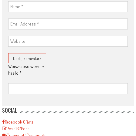
Wpisz: absolwenci +
hasło
*
SOCIAL
Facebook
0
Fans
Post
132
Post
Comment
1
Comments