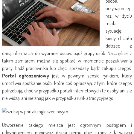
osoba,
przynajmniej
raz w życiu
miała
sytuację,
kiedy chciała
dotrzeć z
daną informacją, do wybranej osoby, bądź grupy osób. Najczęściej z
takim zamiarem można się spotkać w momencie poszukiwania
pracy, bądź pracownika lub chęci sprzedaży bądź zakupu czegoś.
Portal ogłoszeniowy
jest w pewnym sensie rynkiem, który
umożliwia spotkanie osób, które coś ogłaszają, z tymi które czegoś
potrzebują, choć w przypadku portali internetowych te osoby ani się
nie widzą, ani nie znają jak w przypadku runku tradycyjnego.
Utworzenie takiego miejsca jest ogromnym postępem i
udogodnieniem, ponieważ dzięki niemu obie strony z łatwością