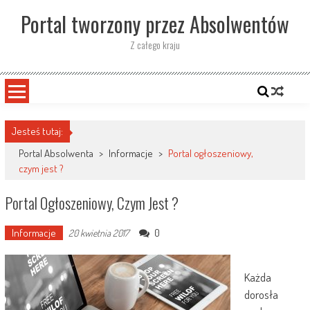
Skip
Portal tworzony przez Absolwentów
to
content
Z całego kraju
Jesteś tutaj:
Portal Absolwenta
>
Informacje
>
Portal ogłoszeniowy,
czym jest ?
Portal Ogłoszeniowy, Czym Jest ?
Informacje
0
20 kwietnia 2017
Każda
dorosła