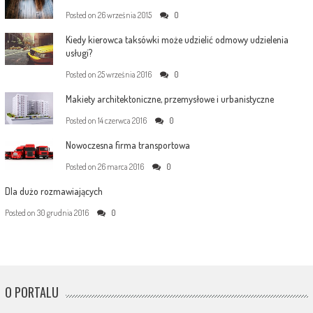
Posted on
26 września 2015
0
Kiedy kierowca taksówki może udzielić odmowy udzielenia
usługi?
Posted on
25 września 2016
0
Makiety architektoniczne, przemysłowe i urbanistyczne
Posted on
14 czerwca 2016
0
Nowoczesna firma transportowa
Posted on
26 marca 2016
0
Dla dużo rozmawiających
Posted on
30 grudnia 2016
0
O PORTALU