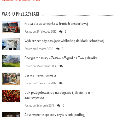
WARTO PRZECZYTAĆ!
Praca dla absolwenta w firmie transportowej
Posted on
27 listopada 2015
0
Wybierz schody pasujące wielkością do klatki schodowej
Posted on
9 marca 2020
0
Energia z natury – Zestaw off-grid na Twoją działkę
Posted on
12 września 2024
0
Serwis nieruchomości
Posted on
25 kwietnia 2017
0
Jak przygotować się na pogrzeb i jak się na nim
zachowywać?
Posted on
3 sierpnia 2019
0
Absolwenckie sposoby czyszczenia podłogi